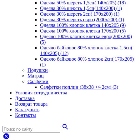
Одеяла 50% шерсть 1,5сп( 140х205) (18)
Одеяла 30% шерсть 1,5сп(140х200) (1)
Одеяла 30% шерсть 2сп( 170х200) (1)
Одеяла 30% шерсть евро (2000х200) (1)
Одеяла 100% хлопок клетка 140х205 (9)
Одеяла 100% хлопок клетка 170х200 (5)
Одеяло 100% хлопок клетка евро(200х200)
(5)
Одеяло байковое 80% хлопок клетка 1,5сп(
140х205) (12)
Одеяло байковое 80% хлопок 2сп( 170х205)
(1)
Подушки
Матрац
Салфетки
Салфетки поплин (38х38 +/- 2см) (3)
Условия сотрудничества
Доставка
Возврат товара
Как купить
Контакты
search
dangerous