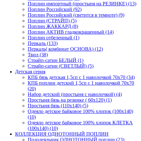
Поплин импортный (простыня на РЕЗИНКЕ) (13)
Поплин Российский (92)
Поплин Российский (светится в темноте) (9)
Поплин (СТРАЙП) (5)
Поплин ЖАККАРД (8)
Поплин АКТИВ гладкокрашенный (14)
Поплин отбеленный (1)
Перкаль (133)
Перкаль( комбинат ОСНОВА) (12)
Твил (38)
Страйп-сатин БЕЛЫЙ (1)
Страйп-сатин (СВЕТЛЫЙ) (5)
Детская серия
КПБ бязь детская 1,5сп с 1 наволочкой 70х70 (34)
КПБ поплин детский 1,5сп с 1 наволочкой 70х70
(20)
Набор детский (простыня с наволочкой) (4)
Простыня бязь на резинке ( 60х120) (1)
Простыня бязь (110х140) (5)
Одеяло детское байковое 100% хлопок (100х140)
(10)
Одеяло детское байковое 100% хлопок КЛЕТКА
(100х140) (10)
КОЛЛЕКЦИЯ ОДНОТОННЫЙ ПОПЛИН
Пододеяльник ОДНОТОННЫЙ поплин (23)