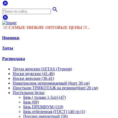
dangerous
search
dangerous
АМЫЕ НИЗКИЕ ОПТОВЫЕ ЦЕНЫ !!! .
Новинки
Хиты
Распродажа
Трусы женские OZTAS (Турция)
Носки мужские (41-46)
Носки женские (36-41)
Наматрасник непромокаемый (борт 30 см)
Простыни ТРИКОТАЖ на резинке(борт 20 см)
Постельное белье
Бязь ( только 1,5сп) (47)
Бязь (69)
Бязь ПРЕМИУМ (119)
Бязь отбеленная (ГОСТ) 140 гр (1)
Поплин импортный (58)