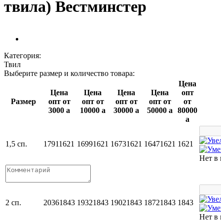
твила) Вестминстер
Категория:
Твил
Выберите размер и количество товара:
Цена
Цена
Цена
Цена
Цена
опт
Размер
опт от
опт от
опт от
опт от
от
3000
a
10000
a
30000
a
50000
a
80000
a
1,5 сп.
1791
1621
1699
1621
1673
1621
1647
1621
1621
Нет в
2 сп.
2036
1843
1932
1843
1902
1843
1872
1843
1843
Нет в