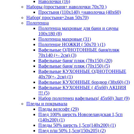
Наволочки (16)
Наборы (простыня+ наволочки 70х70 )
Простыня (110х140) +наволочка (40х60)
Набор( простыня+2нав 50х70)
Полотенца
Полотенца махровые для бани и сауны
100х180 (8)
Полотенца махровые (31)
Полотенце НОЖКИ ( 50х70 ) (1)
Вафельные ОДНОТОННЫЕ баня/пляж
70х140 (+- 2см) (3)
Вафельные баня/ пляж (78х150) (20)
Вафельные баня/ пляж (70х150) (5)
Вафельные КУХОННЫЕ ОДНОТОННЫЕ
40х70(+- 2см) (1)
Вафельные КУХОННЫЕ бордюр (38х60) (3)
Вафельные КУХОННЫЕ ( 45х60) АКЦИЯ
!!! (5)
Набор полотенец вафельных( 45х60) 3шт (9)
Пледы и покрывала
Пледы велсофт (29)
Плед 100% шерсть Новозеландская 1,5сп
(140х200) (1)
Пледы 50% шерсть 1,5сп(140х200) (1)
Плед п/ш 50% 1,5сп(150х205) (2)