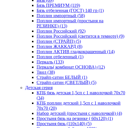
Бязь (69)
Бязь ПРЕМИУМ (119)
Бязь отбеленная (ГОСТ) 140 гр (1)
Поплин импортный (58)
Поплин импортный (простыня на
РЕЗИНКЕ) (13)
Поплин Российский (92)
Поплин Российский (светится в темноте) (9)
Поплин (СТРАЙП) (5)
Поплин ЖАККАРД (8)
Поплин АКТИВ гладкокрашенный (14)
Поплин отбеленный (1)
Перкаль (133)
Перкаль( комбинат ОСНОВА) (12)
Твил (38)
Страйп-сатин БЕЛЫЙ (1)
Страйп-сатин (СВЕТЛЫЙ) (5)
Детская серия
КПБ бязь детская 1,5сп с 1 наволочкой 70х70
(34)
КПБ поплин детский 1,5сп с 1 наволочкой
70х70 (20)
Набор детский (простыня с наволочкой) (4)
Простыня бязь на резинке ( 60х120) (1)
Простыня бязь (110х140) (5)