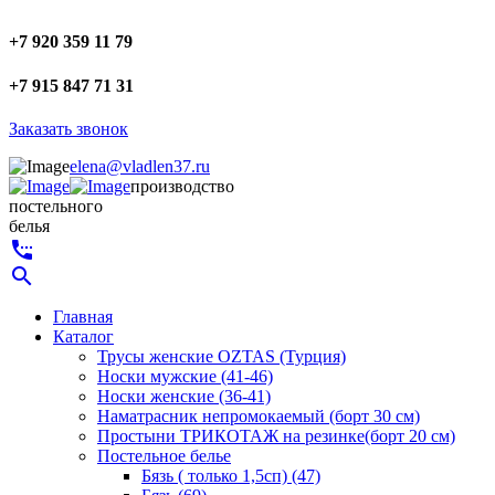
+7 920 359 11 79
+7 915 847 71 31
Заказать звонок
elena@vladlen37.ru
производство
постельного
белья
settings_phone
search
Главная
Каталог
Трусы женские OZTAS (Турция)
Носки мужские (41-46)
Носки женские (36-41)
Наматрасник непромокаемый (борт 30 см)
Простыни ТРИКОТАЖ на резинке(борт 20 см)
Постельное белье
Бязь ( только 1,5сп) (47)