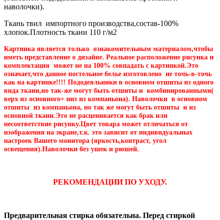
наволочки).
Ткань твил импортного производства,состав-100%
хлопок.Плотность ткани 110 г/м2
Картинка является только ознакомительным материалом,чтобы
иметь представление о дизайне. Реальное расположение рисунка и
комплектация может не на 100% совпадать с картинкой.Это
означает,что данное постельное белье изготовлено не точь-в-точь
как на картинке!!!! Пододеяльники в основном отшиты из одного
вида ткани,но так-же могут быть отшиты и комбинированными(
верх из основного+ низ из компаньона). Наволочки в основном
отшиты из компаньона, но так же могут быть отшиты и из
основной ткани.Это не расценивается как брак или
несоответствие рисунку.Цвет товара может отличаться от
изображения на экране,т.к. это зависит от индивидуальных
настроек Вашего монитора (яркость,контраст, угол
освещения).Наволочки без ушек и рюшей.
РЕКОМЕНДАЦИИ ПО УХОДУ.
Предварительная стирка обязательна. Перед стиркой