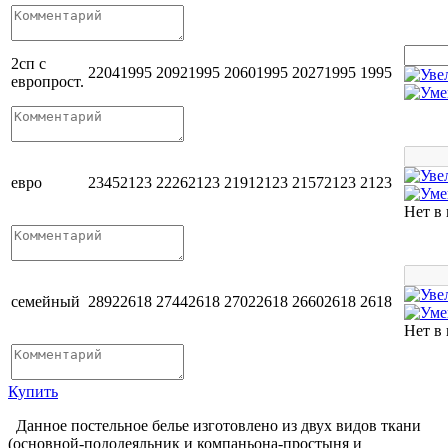
2сп с
2204
1995
2092
1995
2060
1995
2027
1995
1995
европрост.
евро
2345
2123
2226
2123
2191
2123
2157
2123
2123
Нет в
семейный
2892
2618
2744
2618
2702
2618
2660
2618
2618
Нет в
Купить
Данное постельное белье изготовлено из двух видов ткани
(основной-пододеяльник и компаньона-простыня и