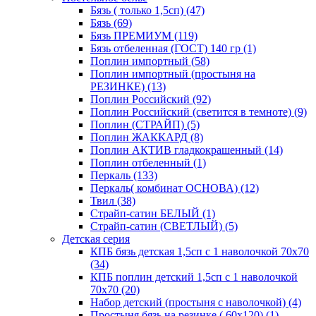
Бязь ( только 1,5сп) (47)
Бязь (69)
Бязь ПРЕМИУМ (119)
Бязь отбеленная (ГОСТ) 140 гр (1)
Поплин импортный (58)
Поплин импортный (простыня на
РЕЗИНКЕ) (13)
Поплин Российский (92)
Поплин Российский (светится в темноте) (9)
Поплин (СТРАЙП) (5)
Поплин ЖАККАРД (8)
Поплин АКТИВ гладкокрашенный (14)
Поплин отбеленный (1)
Перкаль (133)
Перкаль( комбинат ОСНОВА) (12)
Твил (38)
Страйп-сатин БЕЛЫЙ (1)
Страйп-сатин (СВЕТЛЫЙ) (5)
Детская серия
КПБ бязь детская 1,5сп с 1 наволочкой 70х70
(34)
КПБ поплин детский 1,5сп с 1 наволочкой
70х70 (20)
Набор детский (простыня с наволочкой) (4)
Простыня бязь на резинке ( 60х120) (1)