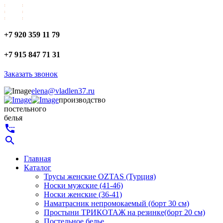
+7 920 359 11 79
+7 915 847 71 31
Заказать звонок
elena@vladlen37.ru
производство
постельного
белья
settings_phone
search
Главная
Каталог
Трусы женские OZTAS (Турция)
Носки мужские (41-46)
Носки женские (36-41)
Наматрасник непромокаемый (борт 30 см)
Простыни ТРИКОТАЖ на резинке(борт 20 см)
Постельное белье