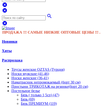
dangerous
dangerous
search
dangerous
ОДАЖА !!! САМЫЕ НИЗКИЕ ОПТОВЫЕ ЦЕНЫ !!! .
Новинки
Хиты
Распродажа
Трусы женские OZTAS (Турция)
Носки мужские (41-46)
Носки женские (36-41)
Наматрасник непромокаемый (борт 30 см)
Простыни ТРИКОТАЖ на резинке(борт 20 см)
Постельное белье
Бязь ( только 1,5сп) (47)
Бязь (69)
Бязь ПРЕМИУМ (119)