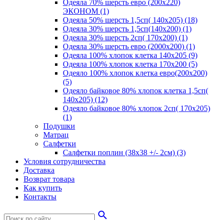
Одеяла 70% шерсть евро (200х220)
ЭКОНОМ (1)
Одеяла 50% шерсть 1,5сп( 140х205) (18)
Одеяла 30% шерсть 1,5сп(140х200) (1)
Одеяла 30% шерсть 2сп( 170х200) (1)
Одеяла 30% шерсть евро (2000х200) (1)
Одеяла 100% хлопок клетка 140х205 (9)
Одеяла 100% хлопок клетка 170х200 (5)
Одеяло 100% хлопок клетка евро(200х200)
(5)
Одеяло байковое 80% хлопок клетка 1,5сп(
140х205) (12)
Одеяло байковое 80% хлопок 2сп( 170х205)
(1)
Подушки
Матрац
Салфетки
Салфетки поплин (38х38 +/- 2см) (3)
Условия сотрудничества
Доставка
Возврат товара
Как купить
Контакты
search