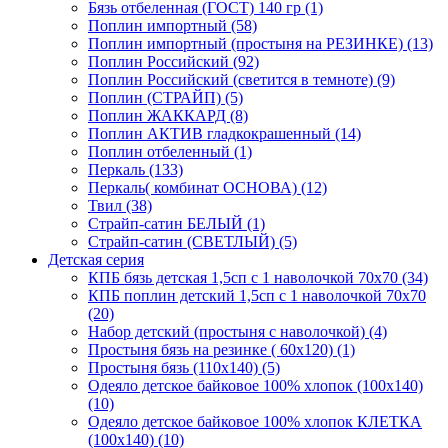
Бязь отбеленная (ГОСТ) 140 гр (1)
Поплин импортный (58)
Поплин импортный (простыня на РЕЗИНКЕ) (13)
Поплин Российский (92)
Поплин Российский (светится в темноте) (9)
Поплин (СТРАЙП) (5)
Поплин ЖАККАРД (8)
Поплин АКТИВ гладкокрашенный (14)
Поплин отбеленный (1)
Перкаль (133)
Перкаль( комбинат ОСНОВА) (12)
Твил (38)
Страйп-сатин БЕЛЫЙ (1)
Страйп-сатин (СВЕТЛЫЙ) (5)
Детская серия
КПБ бязь детская 1,5сп с 1 наволочкой 70х70 (34)
КПБ поплин детский 1,5сп с 1 наволочкой 70х70
(20)
Набор детский (простыня с наволочкой) (4)
Простыня бязь на резинке ( 60х120) (1)
Простыня бязь (110х140) (5)
Одеяло детское байковое 100% хлопок (100х140)
(10)
Одеяло детское байковое 100% хлопок КЛЕТКА
(100х140) (10)