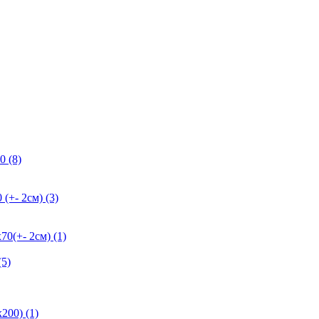
0 (8)
+- 2см) (3)
+- 2см) (1)
5)
200) (1)