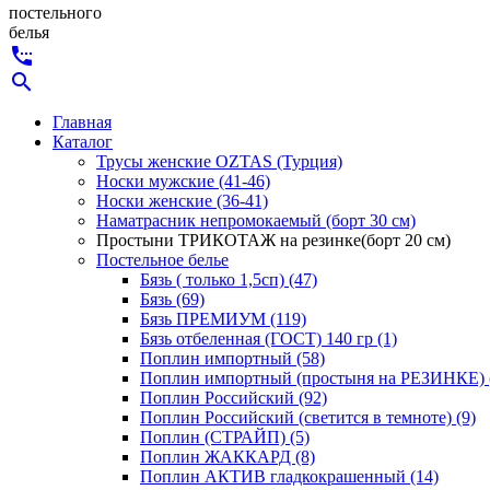
постельного
белья
settings_phone
search
Главная
Каталог
Трусы женские OZTAS (Турция)
Носки мужские (41-46)
Носки женские (36-41)
Наматрасник непромокаемый (борт 30 см)
Простыни ТРИКОТАЖ на резинке(борт 20 см)
Постельное белье
Бязь ( только 1,5сп) (47)
Бязь (69)
Бязь ПРЕМИУМ (119)
Бязь отбеленная (ГОСТ) 140 гр (1)
Поплин импортный (58)
Поплин импортный (простыня на РЕЗИНКЕ) 
Поплин Российский (92)
Поплин Российский (светится в темноте) (9)
Поплин (СТРАЙП) (5)
Поплин ЖАККАРД (8)
Поплин АКТИВ гладкокрашенный (14)