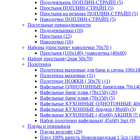
Пододеяльник ПОПЛИН-СТРАЙП (5)
Простыня ПОПЛИН-СТРАЙП (5)
Простыня на резинке ПОПЛИН-СТРАЙП (5)
Наволочки ПОПЛИН-СТРАЙП (5)
Постельные принадлежности
Пододеяльники (10)
Простыни (22)
Наволочки (16)
Наборы (простыня+ наволочки 70х70 )
Простыня (110х140) +наволочка (40х60)
Набор( простыня+2нав 50х70)
Полотенца
Полотенца махровые для бани и сауны 100х18
Полотенца махровые (31)
Полотенце НОЖКИ ( 50х70 ) (1)
Вафельные ОДНОТОННЫЕ баня/пляж 70х140 (
Вафельные баня/ пляж (78х150) (20)
Вафельные баня/ пляж (70х150) (5)
Вафельные КУХОННЫЕ ОДНОТОННЫЕ 40х70(
Вафельные КУХОННЫЕ бордюр (38х60) (3)
Вафельные КУХОННЫЕ ( 45х60) АКЦИЯ !!! (
Набор полотенец вафельных( 45х60) 3шт (9)
Пледы и покрывала
Пледы велсофт (29)
Плед 100% шерсть Новозеландская 1,5сп (140х