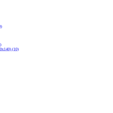
0)
)
х140) (10)