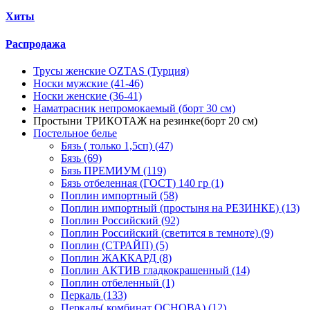
Хиты
Распродажа
Трусы женские OZTAS (Турция)
Носки мужские (41-46)
Носки женские (36-41)
Наматрасник непромокаемый (борт 30 см)
Простыни ТРИКОТАЖ на резинке(борт 20 см)
Постельное белье
Бязь ( только 1,5сп) (47)
Бязь (69)
Бязь ПРЕМИУМ (119)
Бязь отбеленная (ГОСТ) 140 гр (1)
Поплин импортный (58)
Поплин импортный (простыня на РЕЗИНКЕ) (13)
Поплин Российский (92)
Поплин Российский (светится в темноте) (9)
Поплин (СТРАЙП) (5)
Поплин ЖАККАРД (8)
Поплин АКТИВ гладкокрашенный (14)
Поплин отбеленный (1)
Перкаль (133)
Перкаль( комбинат ОСНОВА) (12)