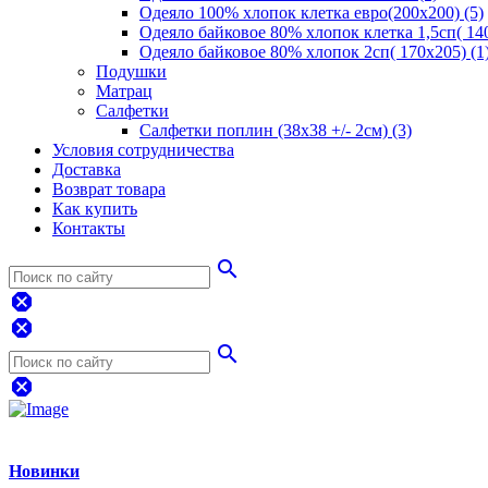
Одеяло 100% хлопок клетка евро(200х200) (5)
Одеяло байковое 80% хлопок клетка 1,5сп( 140
Одеяло байковое 80% хлопок 2сп( 170х205) (1
Подушки
Матрац
Салфетки
Салфетки поплин (38х38 +/- 2см) (3)
Условия сотрудничества
Доставка
Возврат товара
Как купить
Контакты
search
dangerous
dangerous
search
dangerous
Новинки