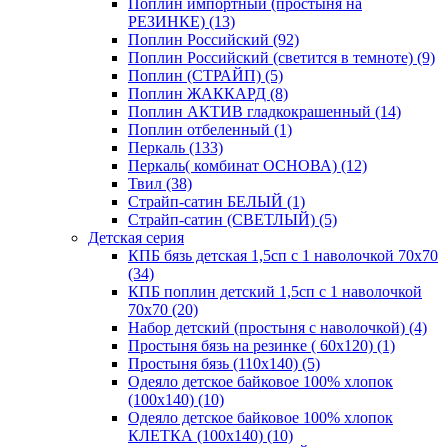
Поплин импортный (простыня на
РЕЗИНКЕ) (13)
Поплин Российский (92)
Поплин Российский (светится в темноте) (9)
Поплин (СТРАЙП) (5)
Поплин ЖАККАРД (8)
Поплин АКТИВ гладкокрашенный (14)
Поплин отбеленный (1)
Перкаль (133)
Перкаль( комбинат ОСНОВА) (12)
Твил (38)
Страйп-сатин БЕЛЫЙ (1)
Страйп-сатин (СВЕТЛЫЙ) (5)
Детская серия
КПБ бязь детская 1,5сп с 1 наволочкой 70х70
(34)
КПБ поплин детский 1,5сп с 1 наволочкой
70х70 (20)
Набор детский (простыня с наволочкой) (4)
Простыня бязь на резинке ( 60х120) (1)
Простыня бязь (110х140) (5)
Одеяло детское байковое 100% хлопок
(100х140) (10)
Одеяло детское байковое 100% хлопок
КЛЕТКА (100х140) (10)