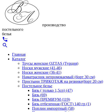
производство
постельного
белья
settings_phone
search
Главная
Каталог
Трусы женские OZTAS (Турция)
Носки мужские (41-46)
Носки женские (36-41)
Наматрасник непромокаемый (борт 30 см)
Простыни ТРИКОТАЖ на резинке(борт 20 см)
Постельное белье
Бязь ( только 1,5сп) (47)
Бязь (69)
Бязь ПРЕМИУМ (119)
Бязь отбеленная (ГОСТ) 140 гр (1)
Поплин импортный (58)