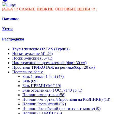
А !!! САМЫЕ НИЗКИЕ ОПТОВЫЕ ЦЕНЫ !!! .
Новинки
Хиты
Распродажа
Трусы женские OZTAS (Турция)
Носки мужские (41-46)
Носки женские (36-41)
Наматрасник непромокаемый (борт 30 см)
Простыни ТРИКОТАЖ на резинке(борт 20 см)
Постельное белье
Бязь ( только 1,5сп) (47)
Бязь (69)
Бязь ПРЕМИУМ (119)
Бязь отбеленная (ГОСТ) 140 гр (1)
Поплин импортный (58)
Поплин импортный (простыня на РЕЗИНКЕ) (13)
Поплин Российский (92)
Поплин Российский (светится в темноте) (9)
Поплин (СТРАЙП) (5)