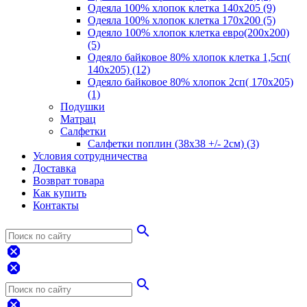
Одеяла 100% хлопок клетка 140х205 (9)
Одеяла 100% хлопок клетка 170х200 (5)
Одеяло 100% хлопок клетка евро(200х200)
(5)
Одеяло байковое 80% хлопок клетка 1,5сп(
140х205) (12)
Одеяло байковое 80% хлопок 2сп( 170х205)
(1)
Подушки
Матрац
Салфетки
Салфетки поплин (38х38 +/- 2см) (3)
Условия сотрудничества
Доставка
Возврат товара
Как купить
Контакты
search
dangerous
dangerous
search
dangerous