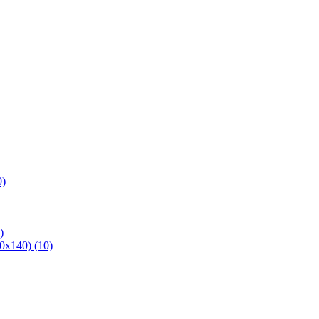
0)
)
х140) (10)