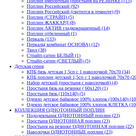
Поплин импортный (простыня на РЕЗИНКЕ) (13)
Поплин Российский (92)
Поплин Российский (светится в темноте) (9)
Поплин (СТРАЙП) (5)
Поплин ЖАККАРД (8)
Поплин АКТИВ гладкокрашенный (14)
Поплин отбеленный (1)
Перкаль (133)
Перкаль( комбинат ОСНОВА) (12)
Твил (38)
Страйп-сатин БЕЛЫЙ (1)
Страйп-сатин (СВЕТЛЫЙ) (5)
Детская серия
КПБ бязь детская 1,5сп с 1 наволочкой 70х70 (34)
КПБ поплин детский 1,5сп с 1 наволочкой 70х70 (2
Набор детский (простыня с наволочкой) (4)
Простыня бязь на резинке ( 60х120) (1)
Простыня бязь (110х140) (5)
Одеяло детское байковое 100% хлопок (100х140) (10
Одеяло детское байковое 100% хлопок КЛЕТКА (100
КОЛЛЕКЦИЯ ОДНОТОННЫЙ ПОПЛИН
Пододеяльник ОДНОТОННЫЙ поплин (23)
Простыня ОДНОТОННАЯ поплин (23)
Простыня на резинке ОДНОТОННАЯ поплин (22)
Наволочки ОДНОТОННЫЕ поплин (23)