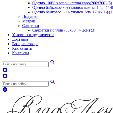
Одеяло 100% хлопок клетка евро(200х200) (5)
Одеяло байковое 80% хлопок клетка 1,5сп( 140
Одеяло байковое 80% хлопок 2сп( 170х205) (1
Подушки
Матрац
Салфетки
Салфетки поплин (38х38 +/- 2см) (3)
Условия сотрудничества
Доставка
Возврат товара
Как купить
Контакты
search
dangerous
dangerous
search
dangerous