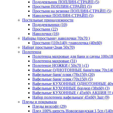
Пододеяльник ПОПЛИН-СТРАЙП (5)
Простыня ПОПЛИН-СТРАЙП (5)
Простыня на резинке ПОПЛИН-СТРАЙП (5)
Наволочки ПОПЛИН-СТРАЙП (5)
Постельные принадлежности
Пододеяльники (10)
Простыни (22)
Наволочки (16)
Наборы (простыня+ наволочки 70х70 )
Простыня (110х140) +наволочка (40х60)
Набор( простыня+2нав 50х70)
Полотенца
Полотенца махровые для бани и сауны 100х18
Полотенца махровые (31)
Полотенце НОЖКИ ( 50х70 ) (1)
Вафельные ОДНОТОННЫЕ баня/пляж 70х140 (
Вафельные баня/ пляж (78х150) (20)
Вафельные баня/ пляж (70х150) (5)
Вафельные КУХОННЫЕ ОДНОТОННЫЕ 40х70(
Вафельные КУХОННЫЕ бордюр (38х60) (3)
Вафельные КУХОННЫЕ ( 45х60) АКЦИЯ !!! (
Набор полотенец вафельных( 45х60) 3шт (9)
Пледы и покрывала
Пледы велсофт (29)
Плед 100% шерсть Новозеландская 1,5сп (140х