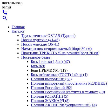
постельного
белья
settings_phone
search
Главная
Каталог
Трусы женские OZTAS (Турция)
Носки мужские (41-46)
Носки женские (36-41)
Наматрасник непромокаемый (борт 30 см)
Простыни ТРИКОТАЖ на резинке(борт 20 см)
Постельное белье
Бязь ( только 1,5сп) (47)
Бязь (69)
Бязь ПРЕМИУМ (119)
Бязь отбеленная (ГОСТ) 140 гр (1)
Поплин импортный (58)
Поплин импортный (простыня на РЕЗИНКЕ) 
Поплин Российский (92)
Поплин Российский (светится в темноте) (9)
Поплин (СТРАЙП) (5)
Поплин ЖАККАРД (8)
Поплин АКТИВ гладкокрашенный (14)