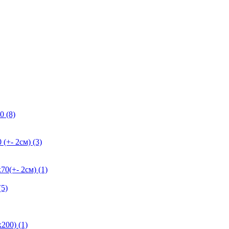
0 (8)
+- 2см) (3)
+- 2см) (1)
5)
200) (1)