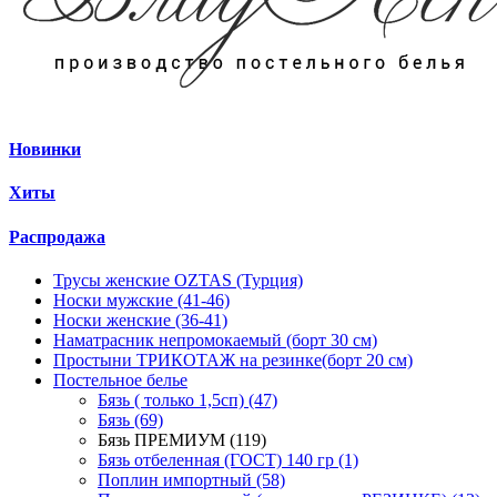
Новинки
Хиты
Распродажа
Трусы женские OZTAS (Турция)
Носки мужские (41-46)
Носки женские (36-41)
Наматрасник непромокаемый (борт 30 см)
Простыни ТРИКОТАЖ на резинке(борт 20 см)
Постельное белье
Бязь ( только 1,5сп) (47)
Бязь (69)
Бязь ПРЕМИУМ (119)
Бязь отбеленная (ГОСТ) 140 гр (1)
Поплин импортный (58)