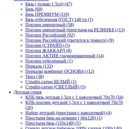
Бязь ( только 1,5сп) (47)
Бязь (69)
Бязь ПРЕМИУМ (119)
Бязь отбеленная (ГОСТ) 140 гр (1)
Поплин импортный (58)
Поплин импортный (простыня на РЕЗИНКЕ) (13)
Поплин Российский (92)
Поплин Российский (светится в темноте) (9)
Поплин (СТРАЙП) (5)
Поплин ЖАККАРД (8)
Поплин АКТИВ гладкокрашенный (14)
Поплин отбеленный (1)
Перкаль (133)
Перкаль( комбинат ОСНОВА) (12)
Твил (38)
Страйп-сатин БЕЛЫЙ (1)
Страйп-сатин (СВЕТЛЫЙ) (5)
Детская серия
КПБ бязь детская 1,5сп с 1 наволочкой 70х70 (34)
КПБ поплин детский 1,5сп с 1 наволочкой 70х70
(20)
Набор детский (простыня с наволочкой) (4)
Простыня бязь на резинке ( 60х120) (1)
Простыня бязь (110х140) (5)
Одеяло детское байковое 100% хлопок (100х140)