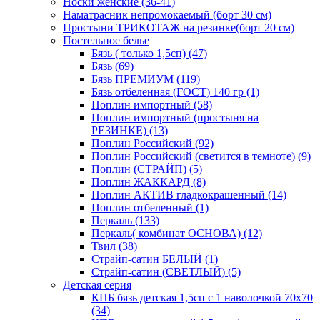
Носки женские (36-41)
Наматрасник непромокаемый (борт 30 см)
Простыни ТРИКОТАЖ на резинке(борт 20 см)
Постельное белье
Бязь ( только 1,5сп) (47)
Бязь (69)
Бязь ПРЕМИУМ (119)
Бязь отбеленная (ГОСТ) 140 гр (1)
Поплин импортный (58)
Поплин импортный (простыня на
РЕЗИНКЕ) (13)
Поплин Российский (92)
Поплин Российский (светится в темноте) (9)
Поплин (СТРАЙП) (5)
Поплин ЖАККАРД (8)
Поплин АКТИВ гладкокрашенный (14)
Поплин отбеленный (1)
Перкаль (133)
Перкаль( комбинат ОСНОВА) (12)
Твил (38)
Страйп-сатин БЕЛЫЙ (1)
Страйп-сатин (СВЕТЛЫЙ) (5)
Детская серия
КПБ бязь детская 1,5сп с 1 наволочкой 70х70
(34)