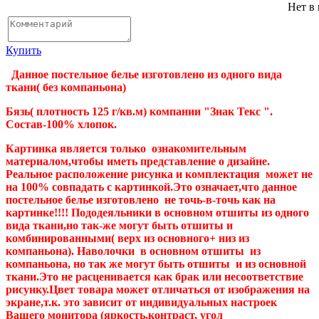
Нет в
Купить
Данное постельное белье изготовлено из одного вида
ткани( без компаньона)
Бязь( плотность 125 г/кв.м) компании "Знак Текс ".
Состав-100% хлопок.
Картинка является только ознакомительным
материалом,чтобы иметь представление о дизайне.
Реальное расположение рисунка и комплектация может не
на 100% совпадать с картинкой.Это означает,что данное
постельное белье изготовлено не точь-в-точь как на
картинке!!!! Пододеяльники в основном отшиты из одного
вида ткани,но так-же могут быть отшиты и
комбинированными( верх из основного+ низ из
компаньона). Наволочки в основном отшиты из
компаньона, но так же могут быть отшиты и из основной
ткани.Это не расценивается как брак или несоответствие
рисунку.Цвет товара может отличаться от изображения на
экране,т.к. это зависит от индивидуальных настроек
Вашего монитора (яркость,контраст, угол