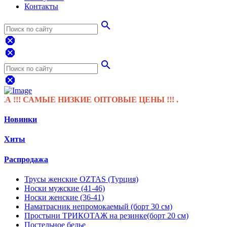
Контакты
search
dangerous
dangerous
search
dangerous
! САМЫЕ НИЗКИЕ ОПТОВЫЕ ЦЕНЫ !!! .
Новинки
Хиты
Распродажа
Трусы женские OZTAS (Турция)
Носки мужские (41-46)
Носки женские (36-41)
Наматрасник непромокаемый (борт 30 см)
Простыни ТРИКОТАЖ на резинке(борт 20 см)
Постельное белье