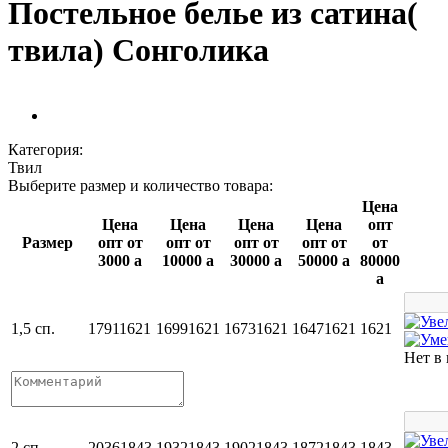
Постельное белье из сатина(
твила) Сонголика
Категория:
Твил
Выберите размер и количество товара:
Цена
Цена
Цена
Цена
Цена
опт
Размер
опт от
опт от
опт от
опт от
от
3000
a
10000
a
30000
a
50000
a
80000
a
1,5 сп.
1791
1621
1699
1621
1673
1621
1647
1621
1621
Нет в
2 сп.
2036
1843
1932
1843
1902
1843
1872
1843
1843