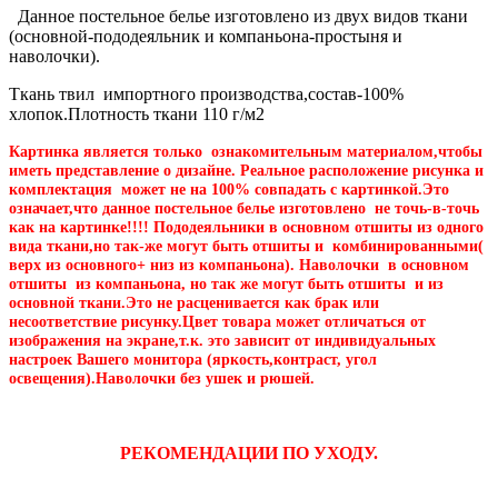
Данное постельное белье изготовлено из двух видов ткани
(основной-пододеяльник и компаньона-простыня и
наволочки).
Ткань твил импортного производства,состав-100%
хлопок.Плотность ткани 110 г/м2
Картинка является только ознакомительным материалом,чтобы
иметь представление о дизайне. Реальное расположение рисунка и
комплектация может не на 100% совпадать с картинкой.Это
означает,что данное постельное белье изготовлено не точь-в-точь
как на картинке!!!! Пододеяльники в основном отшиты из одного
вида ткани,но так-же могут быть отшиты и комбинированными(
верх из основного+ низ из компаньона). Наволочки в основном
отшиты из компаньона, но так же могут быть отшиты и из
основной ткани.Это не расценивается как брак или
несоответствие рисунку.Цвет товара может отличаться от
изображения на экране,т.к. это зависит от индивидуальных
настроек Вашего монитора (яркость,контраст, угол
освещения).Наволочки без ушек и рюшей.
РЕКОМЕНДАЦИИ ПО УХОДУ.