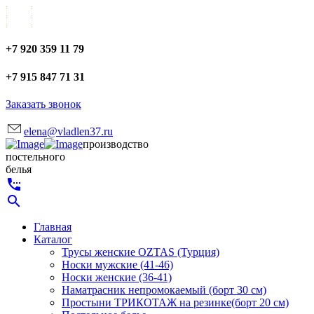
+7 920 359 11 79
+7 915 847 71 31
Заказать звонок
elena@vladlen37.ru
производство
постельного
белья
settings_phone
search
Главная
Каталог
Трусы женские OZTAS (Турция)
Носки мужские (41-46)
Носки женские (36-41)
Наматрасник непромокаемый (борт 30 см)
Простыни ТРИКОТАЖ на резинке(борт 20 см)