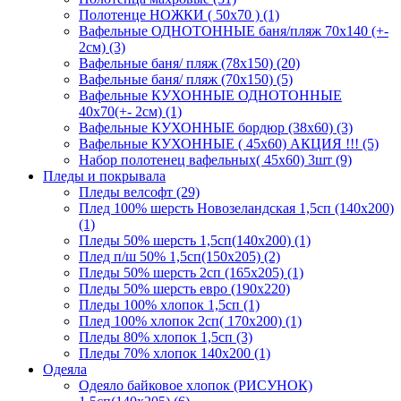
Полотенце НОЖКИ ( 50х70 ) (1)
Вафельные ОДНОТОННЫЕ баня/пляж 70х140 (+-
2см) (3)
Вафельные баня/ пляж (78х150) (20)
Вафельные баня/ пляж (70х150) (5)
Вафельные КУХОННЫЕ ОДНОТОННЫЕ
40х70(+- 2см) (1)
Вафельные КУХОННЫЕ бордюр (38х60) (3)
Вафельные КУХОННЫЕ ( 45х60) АКЦИЯ !!! (5)
Набор полотенец вафельных( 45х60) 3шт (9)
Пледы и покрывала
Пледы велсофт (29)
Плед 100% шерсть Новозеландская 1,5сп (140х200)
(1)
Пледы 50% шерсть 1,5сп(140х200) (1)
Плед п/ш 50% 1,5сп(150х205) (2)
Пледы 50% шерсть 2сп (165х205) (1)
Пледы 50% шерсть евро (190х220)
Пледы 100% хлопок 1,5сп (1)
Плед 100% хлопок 2сп( 170х200) (1)
Пледы 80% хлопок 1,5сп (3)
Пледы 70% хлопок 140х200 (1)
Одеяла
Одеяло байковое хлопок (РИСУНОК)