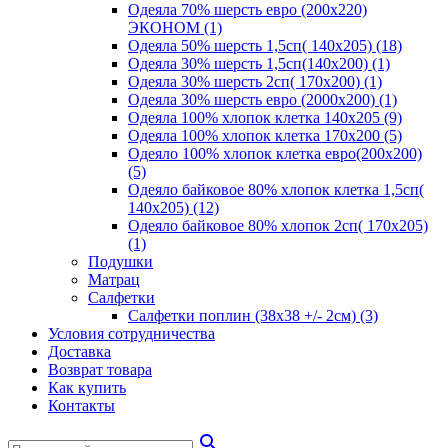
Одеяла 70% шерсть евро (200х220)
ЭКОНОМ (1)
Одеяла 50% шерсть 1,5сп( 140х205) (18)
Одеяла 30% шерсть 1,5сп(140х200) (1)
Одеяла 30% шерсть 2сп( 170х200) (1)
Одеяла 30% шерсть евро (2000х200) (1)
Одеяла 100% хлопок клетка 140х205 (9)
Одеяла 100% хлопок клетка 170х200 (5)
Одеяло 100% хлопок клетка евро(200х200)
(5)
Одеяло байковое 80% хлопок клетка 1,5сп(
140х205) (12)
Одеяло байковое 80% хлопок 2сп( 170х205)
(1)
Подушки
Матрац
Салфетки
Салфетки поплин (38х38 +/- 2см) (3)
Условия сотрудничества
Доставка
Возврат товара
Как купить
Контакты
search