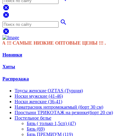
dangerous
dangerous
search
dangerous
САМЫЕ НИЗКИЕ ОПТОВЫЕ ЦЕНЫ !!! .
Новинки
Хиты
Распродажа
Трусы женские OZTAS (Турция)
Носки мужские (41-46)
Носки женские (36-41)
Наматрасник непромокаемый (борт 30 см)
Простыни ТРИКОТАЖ на резинке(борт 20 см)
Постельное белье
Бязь ( только 1,5сп) (47)
Бязь (69)
Бязь ПРЕМИУМ (119)