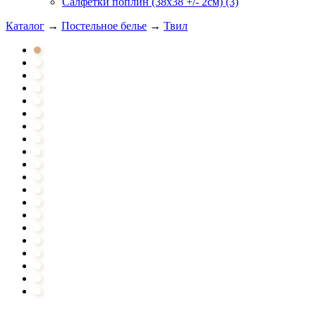
Салфетки поплин (38х38 +/- 2см) (3)
Каталог
→
Постельное белье
→
Твил