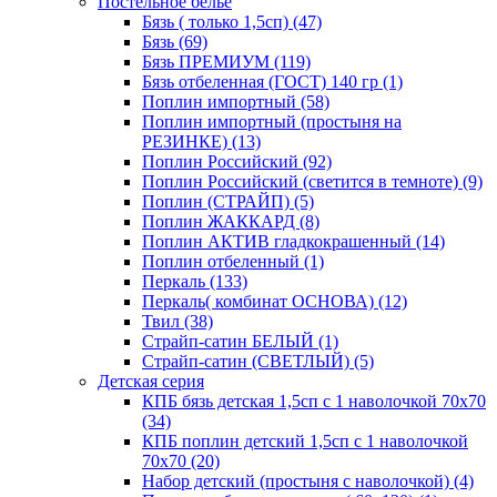
Постельное белье
Бязь ( только 1,5сп) (47)
Бязь (69)
Бязь ПРЕМИУМ (119)
Бязь отбеленная (ГОСТ) 140 гр (1)
Поплин импортный (58)
Поплин импортный (простыня на
РЕЗИНКЕ) (13)
Поплин Российский (92)
Поплин Российский (светится в темноте) (9)
Поплин (СТРАЙП) (5)
Поплин ЖАККАРД (8)
Поплин АКТИВ гладкокрашенный (14)
Поплин отбеленный (1)
Перкаль (133)
Перкаль( комбинат ОСНОВА) (12)
Твил (38)
Страйп-сатин БЕЛЫЙ (1)
Страйп-сатин (СВЕТЛЫЙ) (5)
Детская серия
КПБ бязь детская 1,5сп с 1 наволочкой 70х70
(34)
КПБ поплин детский 1,5сп с 1 наволочкой
70х70 (20)
Набор детский (простыня с наволочкой) (4)