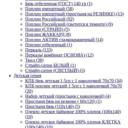
Бязь отбеленная (ГОСТ) 140 гр (1)
Поплин импортный (58)
Поплин импортный (простыня на РЕЗИНКЕ) (13)
Поплин Российский (92)
Поплин Российский (светится в темноте) (9)
Поплин (СТРАЙП) (5)
Поплин ЖАККАРД (8)
Поплин АКТИВ гладкокрашенный (14)
Поплин отбеленный (1)
Перкаль (133)
Перкаль( комбинат ОСНОВА) (12)
Твил (38)
Страйп-сатин БЕЛЫЙ (1)
Страйп-сатин (СВЕТЛЫЙ) (5)
Детская серия
КПБ бязь детская 1,5сп с 1 наволочкой 70х70 (34)
КПБ поплин детский 1,5сп с 1 наволочкой 70х70
(20)
Набор детский (простыня с наволочкой) (4)
Простыня бязь на резинке ( 60х120) (1)
Простыня бязь (110х140) (5)
Одеяло детское байковое 100% хлопок (100х140)
(10)
Одеяло детское байковое 100% хлопок КЛЕТКА
(100х140) (10)