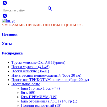
dangerous
search
dangerous
 САМЫЕ НИЗКИЕ ОПТОВЫЕ ЦЕНЫ !!! .
Новинки
Хиты
Распродажа
Трусы женские OZTAS (Турция)
Носки мужские (41-46)
Носки женские (36-41)
Наматрасник непромокаемый (борт 30 см)
Простыни ТРИКОТАЖ на резинке(борт 20 см)
Постельное белье
Бязь ( только 1,5сп) (47)
Бязь (69)
Бязь ПРЕМИУМ (119)
Бязь отбеленная (ГОСТ) 140 гр (1)
Поплин импортный (58)