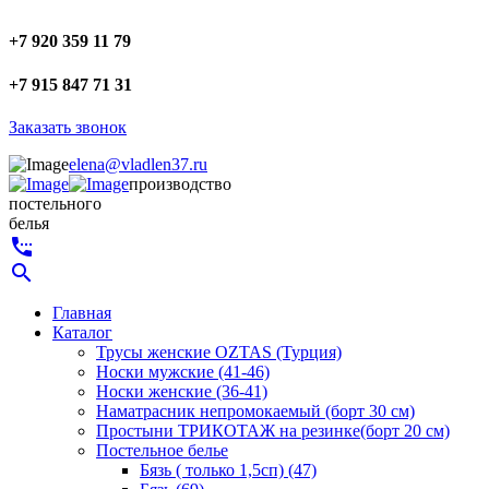
+7 920 359 11 79
+7 915 847 71 31
Заказать звонок
elena@vladlen37.ru
производство
постельного
белья
settings_phone
search
Главная
Каталог
Трусы женские OZTAS (Турция)
Носки мужские (41-46)
Носки женские (36-41)
Наматрасник непромокаемый (борт 30 см)
Простыни ТРИКОТАЖ на резинке(борт 20 см)
Постельное белье
Бязь ( только 1,5сп) (47)