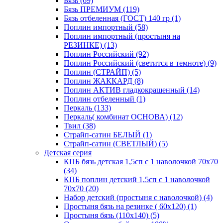
Бязь (69)
Бязь ПРЕМИУМ (119)
Бязь отбеленная (ГОСТ) 140 гр (1)
Поплин импортный (58)
Поплин импортный (простыня на
РЕЗИНКЕ) (13)
Поплин Российский (92)
Поплин Российский (светится в темноте) (9)
Поплин (СТРАЙП) (5)
Поплин ЖАККАРД (8)
Поплин АКТИВ гладкокрашенный (14)
Поплин отбеленный (1)
Перкаль (133)
Перкаль( комбинат ОСНОВА) (12)
Твил (38)
Страйп-сатин БЕЛЫЙ (1)
Страйп-сатин (СВЕТЛЫЙ) (5)
Детская серия
КПБ бязь детская 1,5сп с 1 наволочкой 70х70
(34)
КПБ поплин детский 1,5сп с 1 наволочкой
70х70 (20)
Набор детский (простыня с наволочкой) (4)
Простыня бязь на резинке ( 60х120) (1)
Простыня бязь (110х140) (5)