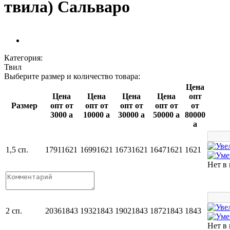
твила) Сальваро
Категория:
Твил
Выберите размер и количество товара:
Цена
Цена
Цена
Цена
Цена
опт
Размер
опт от
опт от
опт от
опт от
от
3000
a
10000
a
30000
a
50000
a
80000
a
1,5 сп.
1791
1621
1699
1621
1673
1621
1647
1621
1621
Нет в
2 сп.
2036
1843
1932
1843
1902
1843
1872
1843
1843
Нет в