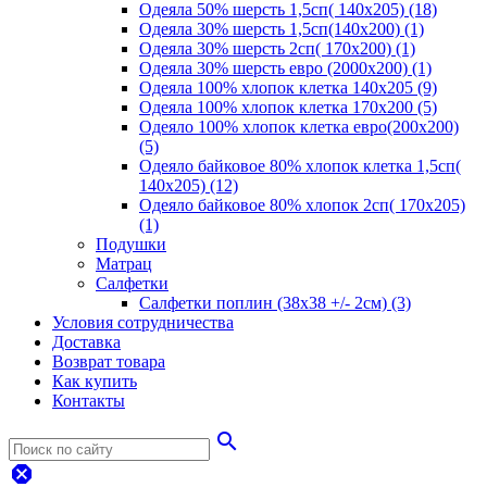
Одеяла 50% шерсть 1,5сп( 140х205) (18)
Одеяла 30% шерсть 1,5сп(140х200) (1)
Одеяла 30% шерсть 2сп( 170х200) (1)
Одеяла 30% шерсть евро (2000х200) (1)
Одеяла 100% хлопок клетка 140х205 (9)
Одеяла 100% хлопок клетка 170х200 (5)
Одеяло 100% хлопок клетка евро(200х200)
(5)
Одеяло байковое 80% хлопок клетка 1,5сп(
140х205) (12)
Одеяло байковое 80% хлопок 2сп( 170х205)
(1)
Подушки
Матрац
Салфетки
Салфетки поплин (38х38 +/- 2см) (3)
Условия сотрудничества
Доставка
Возврат товара
Как купить
Контакты
search
dangerous