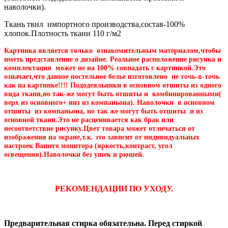
наволочки).
Ткань твил импортного производства,состав-100%
хлопок.Плотность ткани 110 г/м2
Картинка является только ознакомительным материалом,чтобы
иметь представление о дизайне. Реальное расположение рисунка и
комплектация может не на 100% совпадать с картинкой.Это
означает,что данное постельное белье изготовлено не точь-в-точь
как на картинке!!!! Пододеяльники в основном отшиты из одного
вида ткани,но так-же могут быть отшиты и комбинированными(
верх из основного+ низ из компаньона). Наволочки в основном
отшиты из компаньона, но так же могут быть отшиты и из
основной ткани.Это не расценивается как брак или
несоответствие рисунку.Цвет товара может отличаться от
изображения на экране,т.к. это зависит от индивидуальных
настроек Вашего монитора (яркость,контраст, угол
освещения).Наволочки без ушек и рюшей.
РЕКОМЕНДАЦИИ ПО УХОДУ.
Предварительная стирка обязательна. Перед стиркой