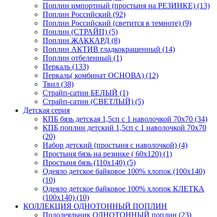
Поплин импортный (простыня на РЕЗИНКЕ) (13)
Поплин Российский (92)
Поплин Российский (светится в темноте) (9)
Поплин (СТРАЙП) (5)
Поплин ЖАККАРД (8)
Поплин АКТИВ гладкокрашенный (14)
Поплин отбеленный (1)
Перкаль (133)
Перкаль( комбинат ОСНОВА) (12)
Твил (38)
Страйп-сатин БЕЛЫЙ (1)
Страйп-сатин (СВЕТЛЫЙ) (5)
Детская серия
КПБ бязь детская 1,5сп с 1 наволочкой 70х70 (34)
КПБ поплин детский 1,5сп с 1 наволочкой 70х70
(20)
Набор детский (простыня с наволочкой) (4)
Простыня бязь на резинке ( 60х120) (1)
Простыня бязь (110х140) (5)
Одеяло детское байковое 100% хлопок (100х140)
(10)
Одеяло детское байковое 100% хлопок КЛЕТКА
(100х140) (10)
КОЛЛЕКЦИЯ ОДНОТОННЫЙ ПОПЛИН
Пододеяльник ОДНОТОННЫЙ поплин (23)