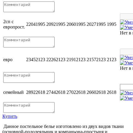
2сп с
2204
1995
2092
1995
2060
1995
2027
1995
1995
европрост.
Нет в
евро
2345
2123
2226
2123
2191
2123
2157
2123
2123
Нет в
семейный
2892
2618
2744
2618
2702
2618
2660
2618
2618
Купить
Данное постельное белье изготовлено из двух видов ткани
(основной-пододеяльник и компаньона-простыня и