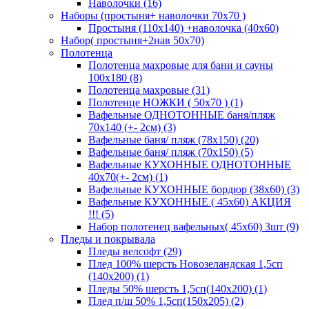
Наволочки (16)
Наборы (простыня+ наволочки 70х70 )
Простыня (110х140) +наволочка (40х60)
Набор( простыня+2нав 50х70)
Полотенца
Полотенца махровые для бани и сауны
100х180 (8)
Полотенца махровые (31)
Полотенце НОЖКИ ( 50х70 ) (1)
Вафельные ОДНОТОННЫЕ баня/пляж
70х140 (+- 2см) (3)
Вафельные баня/ пляж (78х150) (20)
Вафельные баня/ пляж (70х150) (5)
Вафельные КУХОННЫЕ ОДНОТОННЫЕ
40х70(+- 2см) (1)
Вафельные КУХОННЫЕ бордюр (38х60) (3)
Вафельные КУХОННЫЕ ( 45х60) АКЦИЯ
!!! (5)
Набор полотенец вафельных( 45х60) 3шт (9)
Пледы и покрывала
Пледы велсофт (29)
Плед 100% шерсть Новозеландская 1,5сп
(140х200) (1)
Пледы 50% шерсть 1,5сп(140х200) (1)
Плед п/ш 50% 1,5сп(150х205) (2)