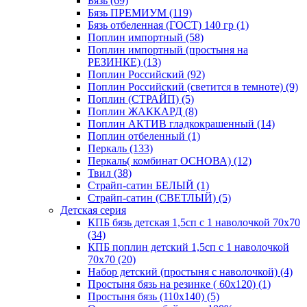
Бязь (69)
Бязь ПРЕМИУМ (119)
Бязь отбеленная (ГОСТ) 140 гр (1)
Поплин импортный (58)
Поплин импортный (простыня на
РЕЗИНКЕ) (13)
Поплин Российский (92)
Поплин Российский (светится в темноте) (9)
Поплин (СТРАЙП) (5)
Поплин ЖАККАРД (8)
Поплин АКТИВ гладкокрашенный (14)
Поплин отбеленный (1)
Перкаль (133)
Перкаль( комбинат ОСНОВА) (12)
Твил (38)
Страйп-сатин БЕЛЫЙ (1)
Страйп-сатин (СВЕТЛЫЙ) (5)
Детская серия
КПБ бязь детская 1,5сп с 1 наволочкой 70х70
(34)
КПБ поплин детский 1,5сп с 1 наволочкой
70х70 (20)
Набор детский (простыня с наволочкой) (4)
Простыня бязь на резинке ( 60х120) (1)
Простыня бязь (110х140) (5)