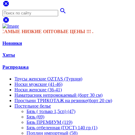
dangerous
search
dangerous
Е НИЗКИЕ ОПТОВЫЕ ЦЕНЫ !!! .
Новинки
Хиты
Распродажа
Трусы женские OZTAS (Турция)
Носки мужские (41-46)
Носки женские (36-41)
Наматрасник непромокаемый (борт 30 см)
Простыни ТРИКОТАЖ на резинке(борт 20 см)
Постельное белье
Бязь ( только 1,5сп) (47)
Бязь (69)
Бязь ПРЕМИУМ (119)
Бязь отбеленная (ГОСТ) 140 гр (1)
Поплин импортный (58)