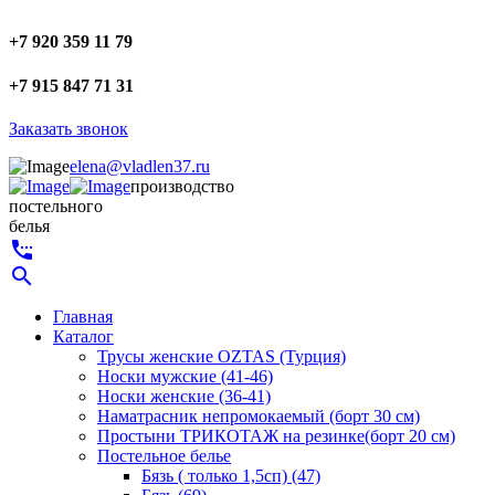
+7 920 359 11 79
+7 915 847 71 31
Заказать звонок
elena@vladlen37.ru
производство
постельного
белья
settings_phone
search
Главная
Каталог
Трусы женские OZTAS (Турция)
Носки мужские (41-46)
Носки женские (36-41)
Наматрасник непромокаемый (борт 30 см)
Простыни ТРИКОТАЖ на резинке(борт 20 см)
Постельное белье
Бязь ( только 1,5сп) (47)