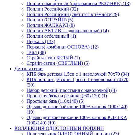
Поплин импортный (простыня на РЕЗИНКЕ) (13)
Поплин Российский (92)
Поплин Российский (светится в темноте) (9)
Поплин (СТРАЙП) (5)
Поплин ЖАККАРД (8)
Поплин АКТИВ гладкокрашенный (14)
Поплин отбеленный (1)
Перкаль (133)
Перкаль( комбинат ОСНОВА) (12)
Твил (38)
Страйп-сатин БЕЛЫЙ (1)
Страйп-сатин (СВЕТЛЫЙ) (5)
Детская серия
КПБ бязь детская 1,5сп с 1 наволочкой 70х70 (34)
КПБ поплин детский 1,5сп с 1 наволочкой 70х70
(20)
Набор детский (простыня с наволочкой) (4)
Простыня бязь на резинке ( 60х120) (1)
Простыня бязь (110х140) (5)
Одеяло детское байковое 100% хлопок (100х140)
(10)
Одеяло детское байковое 100% хлопок КЛЕТКА
(100х140) (10)
КОЛЛЕКЦИЯ ОДНОТОННЫЙ ПОПЛИН
Пододеяльник ОДНОТОННЫЙ поплин (23)