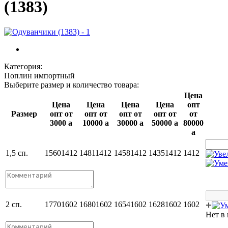
(1383)
Категория:
Поплин импортный
Выберите размер и количество товара:
Цена
Цена
Цена
Цена
Цена
опт
Размер
опт от
опт от
опт от
опт от
от
3000
a
10000
a
30000
a
50000
a
80000
a
1,5 сп.
1560
1412
1481
1412
1458
1412
1435
1412
1412
2 сп.
1770
1602
1680
1602
1654
1602
1628
1602
1602
Нет в