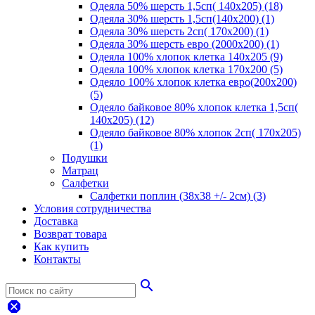
Одеяла 50% шерсть 1,5сп( 140х205) (18)
Одеяла 30% шерсть 1,5сп(140х200) (1)
Одеяла 30% шерсть 2сп( 170х200) (1)
Одеяла 30% шерсть евро (2000х200) (1)
Одеяла 100% хлопок клетка 140х205 (9)
Одеяла 100% хлопок клетка 170х200 (5)
Одеяло 100% хлопок клетка евро(200х200)
(5)
Одеяло байковое 80% хлопок клетка 1,5сп(
140х205) (12)
Одеяло байковое 80% хлопок 2сп( 170х205)
(1)
Подушки
Матрац
Салфетки
Салфетки поплин (38х38 +/- 2см) (3)
Условия сотрудничества
Доставка
Возврат товара
Как купить
Контакты
search
dangerous