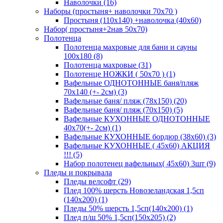
Наволочки (16)
Наборы (простыня+ наволочки 70х70 )
Простыня (110х140) +наволочка (40х60)
Набор( простыня+2нав 50х70)
Полотенца
Полотенца махровые для бани и сауны
100х180 (8)
Полотенца махровые (31)
Полотенце НОЖКИ ( 50х70 ) (1)
Вафельные ОДНОТОННЫЕ баня/пляж
70х140 (+- 2см) (3)
Вафельные баня/ пляж (78х150) (20)
Вафельные баня/ пляж (70х150) (5)
Вафельные КУХОННЫЕ ОДНОТОННЫЕ
40х70(+- 2см) (1)
Вафельные КУХОННЫЕ бордюр (38х60) (3)
Вафельные КУХОННЫЕ ( 45х60) АКЦИЯ
!!! (5)
Набор полотенец вафельных( 45х60) 3шт (9)
Пледы и покрывала
Пледы велсофт (29)
Плед 100% шерсть Новозеландская 1,5сп
(140х200) (1)
Пледы 50% шерсть 1,5сп(140х200) (1)
Плед п/ш 50% 1,5сп(150х205) (2)