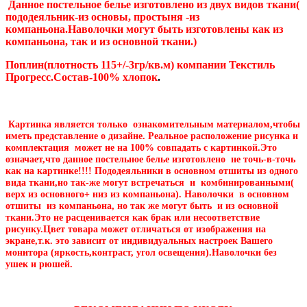
Данное постельное белье изготовлено из двух видов ткани(
пододеяльник-из основы, простыня -из
компаньона.Наволочки могут быть изготовлены как из
компаньона, так и из основной ткани.)
Поплин(плотность 115+/-3гр/кв.м) компании Текстиль
Прогресс.Состав-100% хлопок
.
Картинка является только ознакомительным материалом,чтобы
иметь представление о дизайне. Реальное расположение рисунка и
комплектация может не на 100% совпадать с картинкой.Это
означает,что данное постельное белье изготовлено не точь-в-точь
как на картинке!!!! Пододеяльники в основном отшиты из одного
вида ткани,но так-же могут встречаться и комбинированными(
верх из основного+ низ из компаньона). Наволочки в основном
отшиты из компаньона, но так же могут быть и из основной
ткани.Это не расценивается как брак или несоответствие
рисунку.Цвет товара может отличаться от изображения на
экране,т.к. это зависит от индивидуальных настроек Вашего
монитора (яркость,контраст, угол освещения).Наволочки без
ушек и рюшей.