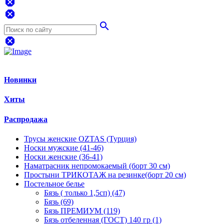
dangerous
dangerous
search
dangerous
Новинки
Хиты
Распродажа
Трусы женские OZTAS (Турция)
Носки мужские (41-46)
Носки женские (36-41)
Наматрасник непромокаемый (борт 30 см)
Простыни ТРИКОТАЖ на резинке(борт 20 см)
Постельное белье
Бязь ( только 1,5сп) (47)
Бязь (69)
Бязь ПРЕМИУМ (119)
Бязь отбеленная (ГОСТ) 140 гр (1)