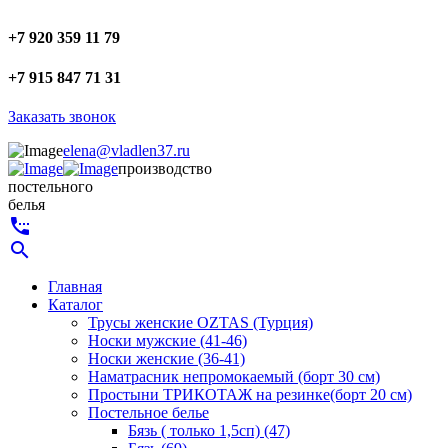
+7 920 359 11 79
+7 915 847 71 31
Заказать звонок
elena@vladlen37.ru
производство
постельного
белья
settings_phone
search
Главная
Каталог
Трусы женские OZTAS (Турция)
Носки мужские (41-46)
Носки женские (36-41)
Наматрасник непромокаемый (борт 30 см)
Простыни ТРИКОТАЖ на резинке(борт 20 см)
Постельное белье
Бязь ( только 1,5сп) (47)