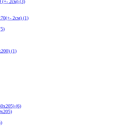
+- 2см) (3)
+- 2см) (1)
5)
200) (1)
0х205) (6)
х205)
)