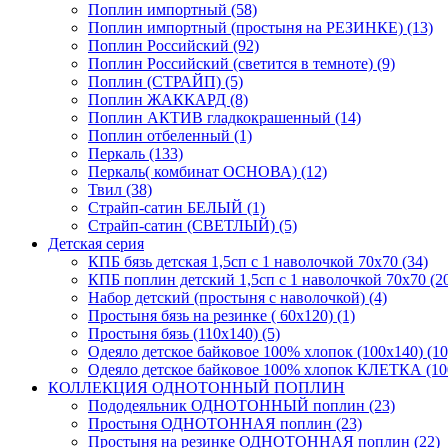
Поплин импортный (58)
Поплин импортный (простыня на РЕЗИНКЕ) (13)
Поплин Российский (92)
Поплин Российский (светится в темноте) (9)
Поплин (СТРАЙП) (5)
Поплин ЖАККАРД (8)
Поплин АКТИВ гладкокрашенный (14)
Поплин отбеленный (1)
Перкаль (133)
Перкаль( комбинат ОСНОВА) (12)
Твил (38)
Страйп-сатин БЕЛЫЙ (1)
Страйп-сатин (СВЕТЛЫЙ) (5)
Детская серия
КПБ бязь детская 1,5сп с 1 наволочкой 70х70 (34)
КПБ поплин детский 1,5сп с 1 наволочкой 70х70 (2
Набор детский (простыня с наволочкой) (4)
Простыня бязь на резинке ( 60х120) (1)
Простыня бязь (110х140) (5)
Одеяло детское байковое 100% хлопок (100х140) (10
Одеяло детское байковое 100% хлопок КЛЕТКА (100
КОЛЛЕКЦИЯ ОДНОТОННЫЙ ПОПЛИН
Пододеяльник ОДНОТОННЫЙ поплин (23)
Простыня ОДНОТОННАЯ поплин (23)
Простыня на резинке ОДНОТОННАЯ поплин (22)