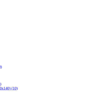
0)
)
х140) (10)