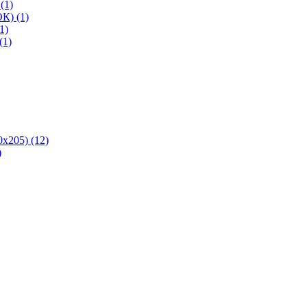
(1)
К) (1)
1)
(1)
х205) (12)
)