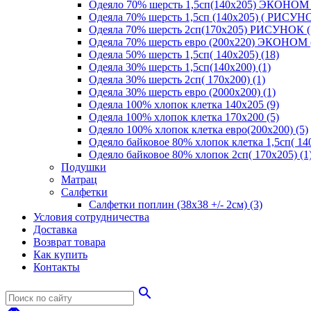
Одеяло 70% шерсть 1,5сп(140х205) ЭКОНОМ 
Одеяла 70% шерсть 1,5сп (140х205) ( РИСУНО
Одеяла 70% шерсть 2сп(170х205) РИСУНОК (
Одеяла 70% шерсть евро (200х220) ЭКОНОМ 
Одеяла 50% шерсть 1,5сп( 140х205) (18)
Одеяла 30% шерсть 1,5сп(140х200) (1)
Одеяла 30% шерсть 2сп( 170х200) (1)
Одеяла 30% шерсть евро (2000х200) (1)
Одеяла 100% хлопок клетка 140х205 (9)
Одеяла 100% хлопок клетка 170х200 (5)
Одеяло 100% хлопок клетка евро(200х200) (5)
Одеяло байковое 80% хлопок клетка 1,5сп( 140
Одеяло байковое 80% хлопок 2сп( 170х205) (1
Подушки
Матрац
Салфетки
Салфетки поплин (38х38 +/- 2см) (3)
Условия сотрудничества
Доставка
Возврат товара
Как купить
Контакты
search