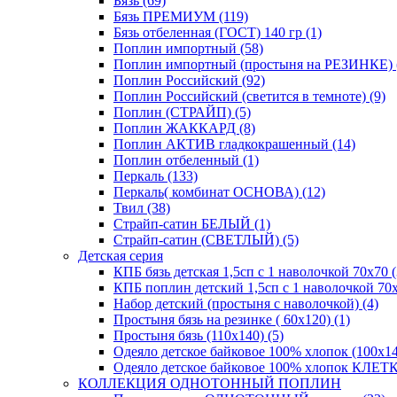
Бязь (69)
Бязь ПРЕМИУМ (119)
Бязь отбеленная (ГОСТ) 140 гр (1)
Поплин импортный (58)
Поплин импортный (простыня на РЕЗИНКЕ) 
Поплин Российский (92)
Поплин Российский (светится в темноте) (9)
Поплин (СТРАЙП) (5)
Поплин ЖАККАРД (8)
Поплин АКТИВ гладкокрашенный (14)
Поплин отбеленный (1)
Перкаль (133)
Перкаль( комбинат ОСНОВА) (12)
Твил (38)
Страйп-сатин БЕЛЫЙ (1)
Страйп-сатин (СВЕТЛЫЙ) (5)
Детская серия
КПБ бязь детская 1,5сп с 1 наволочкой 70х70 (
КПБ поплин детский 1,5сп с 1 наволочкой 70х
Набор детский (простыня с наволочкой) (4)
Простыня бязь на резинке ( 60х120) (1)
Простыня бязь (110х140) (5)
Одеяло детское байковое 100% хлопок (100х14
Одеяло детское байковое 100% хлопок КЛЕТКА
КОЛЛЕКЦИЯ ОДНОТОННЫЙ ПОПЛИН