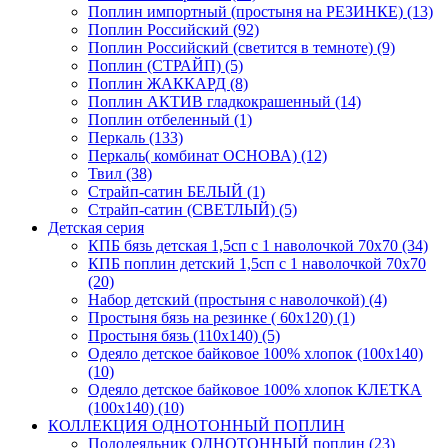
Поплин импортный (простыня на РЕЗИНКЕ) (13)
Поплин Российский (92)
Поплин Российский (светится в темноте) (9)
Поплин (СТРАЙП) (5)
Поплин ЖАККАРД (8)
Поплин АКТИВ гладкокрашенный (14)
Поплин отбеленный (1)
Перкаль (133)
Перкаль( комбинат ОСНОВА) (12)
Твил (38)
Страйп-сатин БЕЛЫЙ (1)
Страйп-сатин (СВЕТЛЫЙ) (5)
Детская серия
КПБ бязь детская 1,5сп с 1 наволочкой 70х70 (34)
КПБ поплин детский 1,5сп с 1 наволочкой 70х70
(20)
Набор детский (простыня с наволочкой) (4)
Простыня бязь на резинке ( 60х120) (1)
Простыня бязь (110х140) (5)
Одеяло детское байковое 100% хлопок (100х140)
(10)
Одеяло детское байковое 100% хлопок КЛЕТКА
(100х140) (10)
КОЛЛЕКЦИЯ ОДНОТОННЫЙ ПОПЛИН
Пододеяльник ОДНОТОННЫЙ поплин (23)