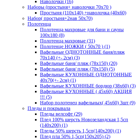
Наволочки (16)
Наборы (простыня+ наволочки 70х70 )
Простыня (110х140) +наволочка (40х60)
Набор( простыня+2нав 50х70)
Полотенца
Полотенца махровые для бани и сауны
100х180 (8)
Полотенца махровые (31)
Полотенце НОЖКИ ( 50х70 ) (1)
Вафельные ОДНОТОННЫЕ баня/пляж
70х140 (+- 2см) (3)
Вафельные баня/ пляж (78х150) (20)
Вафельные баня/ пляж (70х150) (5)
Вафельные КУХОННЫЕ ОДНОТОННЫЕ
40х70(+- 2см) (1)
Вафельные КУХОННЫЕ бордюр (38х60) (3)
Вафельные КУХОННЫЕ ( 45х60) АКЦИЯ
!!! (5)
Набор полотенец вафельных( 45х60) 3шт (9)
Пледы и покрывала
Пледы велсофт (29)
Плед 100% шерсть Новозеландская 1,5сп
(140х200) (1)
Пледы 50% шерсть 1,5сп(140х200) (1)
Плед п/ш 50% 1,5сп(150х205) (2)