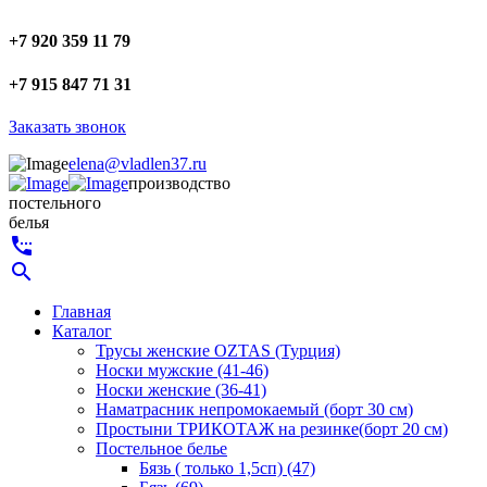
+7 920 359 11 79
+7 915 847 71 31
Заказать звонок
elena@vladlen37.ru
производство
постельного
белья
settings_phone
search
Главная
Каталог
Трусы женские OZTAS (Турция)
Носки мужские (41-46)
Носки женские (36-41)
Наматрасник непромокаемый (борт 30 см)
Простыни ТРИКОТАЖ на резинке(борт 20 см)
Постельное белье
Бязь ( только 1,5сп) (47)