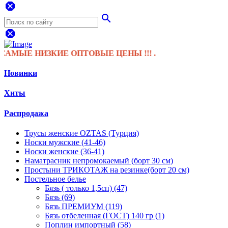
dangerous
search
dangerous
Е НИЗКИЕ ОПТОВЫЕ ЦЕНЫ !!! .
Новинки
Хиты
Распродажа
Трусы женские OZTAS (Турция)
Носки мужские (41-46)
Носки женские (36-41)
Наматрасник непромокаемый (борт 30 см)
Простыни ТРИКОТАЖ на резинке(борт 20 см)
Постельное белье
Бязь ( только 1,5сп) (47)
Бязь (69)
Бязь ПРЕМИУМ (119)
Бязь отбеленная (ГОСТ) 140 гр (1)
Поплин импортный (58)