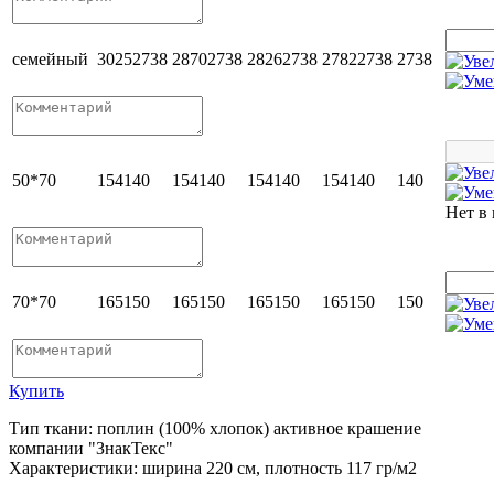
семейный
3025
2738
2870
2738
2826
2738
2782
2738
2738
50*70
154
140
154
140
154
140
154
140
140
Нет в
70*70
165
150
165
150
165
150
165
150
150
Купить
Тип ткани: поплин (100% хлопок) активное крашение
компании "ЗнакТекс"
Характеристики: ширина 220 см, плотность 117 гр/м2