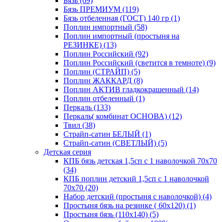
Бязь (69)
Бязь ПРЕМИУМ (119)
Бязь отбеленная (ГОСТ) 140 гр (1)
Поплин импортный (58)
Поплин импортный (простыня на
РЕЗИНКЕ) (13)
Поплин Российский (92)
Поплин Российский (светится в темноте) (9)
Поплин (СТРАЙП) (5)
Поплин ЖАККАРД (8)
Поплин АКТИВ гладкокрашенный (14)
Поплин отбеленный (1)
Перкаль (133)
Перкаль( комбинат ОСНОВА) (12)
Твил (38)
Страйп-сатин БЕЛЫЙ (1)
Страйп-сатин (СВЕТЛЫЙ) (5)
Детская серия
КПБ бязь детская 1,5сп с 1 наволочкой 70х70
(34)
КПБ поплин детский 1,5сп с 1 наволочкой
70х70 (20)
Набор детский (простыня с наволочкой) (4)
Простыня бязь на резинке ( 60х120) (1)
Простыня бязь (110х140) (5)