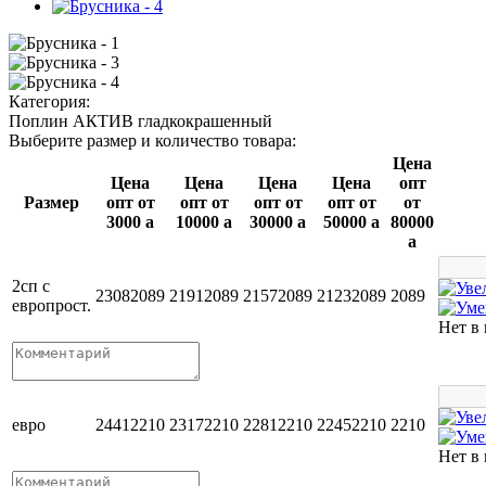
Категория:
Поплин АКТИВ гладкокрашенный
Выберите размер и количество товара:
Цена
Цена
Цена
Цена
Цена
опт
Размер
опт от
опт от
опт от
опт от
от
3000
a
10000
a
30000
a
50000
a
80000
a
2сп с
2308
2089
2191
2089
2157
2089
2123
2089
2089
европрост.
Нет в
евро
2441
2210
2317
2210
2281
2210
2245
2210
2210
Нет в