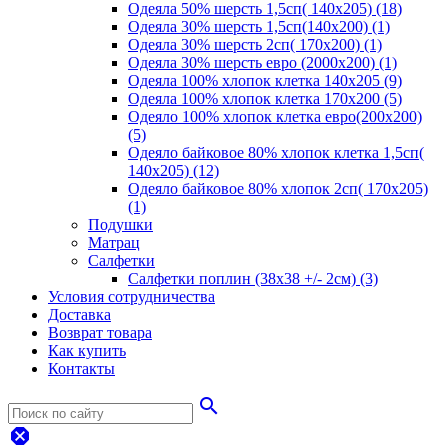
Одеяла 50% шерсть 1,5сп( 140х205) (18)
Одеяла 30% шерсть 1,5сп(140х200) (1)
Одеяла 30% шерсть 2сп( 170х200) (1)
Одеяла 30% шерсть евро (2000х200) (1)
Одеяла 100% хлопок клетка 140х205 (9)
Одеяла 100% хлопок клетка 170х200 (5)
Одеяло 100% хлопок клетка евро(200х200)
(5)
Одеяло байковое 80% хлопок клетка 1,5сп(
140х205) (12)
Одеяло байковое 80% хлопок 2сп( 170х205)
(1)
Подушки
Матрац
Салфетки
Салфетки поплин (38х38 +/- 2см) (3)
Условия сотрудничества
Доставка
Возврат товара
Как купить
Контакты
search
dangerous