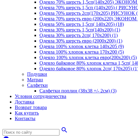
Одеяло 70% шерсть 1,5сп(140х205) ЭКОНОМ 
Одеяла 70% шерсть 1,5сп (140х205) ( РИСУНО
Одеяла 70% шерсть 2сп(170х205) РИСУНОК (
Одеяла 70% шерсть евро (200х220) ЭКОНОМ 
Одеяла 50% шерсть 1,5сп( 140х205) (18)
Одеяла 30% шерсть 1,5сп(140х200) (1)
Одеяла 30% шерсть 2сп( 170х200) (1)
Одеяла 30% шерсть евро (2000х200) (1)
Одеяла 100% хлопок клетка 140х205 (9)
Одеяла 100% хлопок клетка 170х200 (5)
Одеяло 100% хлопок клетка евро(200х200) (5)
Одеяло байковое 80% хлопок клетка 1,5сп( 140
Одеяло байковое 80% хлопок 2сп( 170х205) (1
Подушки
Матрац
Салфетки
Салфетки поплин (38х38 +/- 2см) (3)
Условия сотрудничества
Доставка
Возврат товара
Как купить
Контакты
search