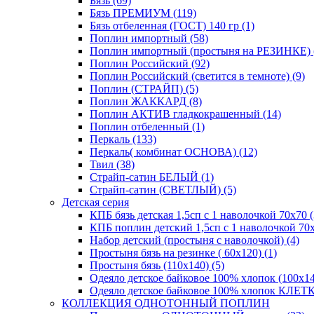
Бязь (69)
Бязь ПРЕМИУМ (119)
Бязь отбеленная (ГОСТ) 140 гр (1)
Поплин импортный (58)
Поплин импортный (простыня на РЕЗИНКЕ) 
Поплин Российский (92)
Поплин Российский (светится в темноте) (9)
Поплин (СТРАЙП) (5)
Поплин ЖАККАРД (8)
Поплин АКТИВ гладкокрашенный (14)
Поплин отбеленный (1)
Перкаль (133)
Перкаль( комбинат ОСНОВА) (12)
Твил (38)
Страйп-сатин БЕЛЫЙ (1)
Страйп-сатин (СВЕТЛЫЙ) (5)
Детская серия
КПБ бязь детская 1,5сп с 1 наволочкой 70х70 (
КПБ поплин детский 1,5сп с 1 наволочкой 70х
Набор детский (простыня с наволочкой) (4)
Простыня бязь на резинке ( 60х120) (1)
Простыня бязь (110х140) (5)
Одеяло детское байковое 100% хлопок (100х14
Одеяло детское байковое 100% хлопок КЛЕТКА
КОЛЛЕКЦИЯ ОДНОТОННЫЙ ПОПЛИН