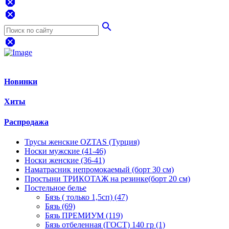
dangerous
dangerous
search
dangerous
Новинки
Хиты
Распродажа
Трусы женские OZTAS (Турция)
Носки мужские (41-46)
Носки женские (36-41)
Наматрасник непромокаемый (борт 30 см)
Простыни ТРИКОТАЖ на резинке(борт 20 см)
Постельное белье
Бязь ( только 1,5сп) (47)
Бязь (69)
Бязь ПРЕМИУМ (119)
Бязь отбеленная (ГОСТ) 140 гр (1)