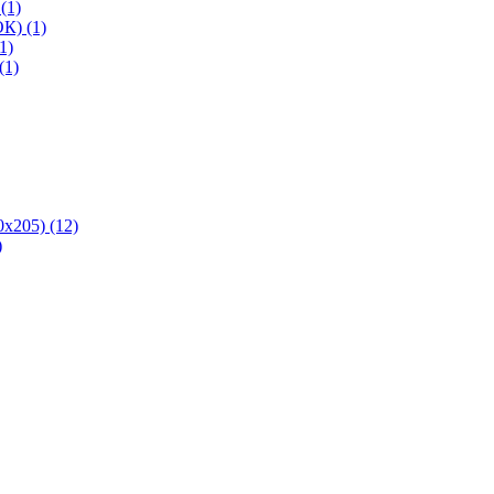
(1)
К) (1)
1)
(1)
х205) (12)
)