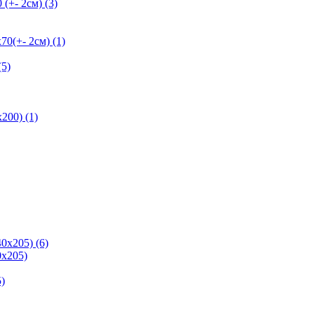
+- 2см) (3)
+- 2см) (1)
5)
200) (1)
0х205) (6)
х205)
)