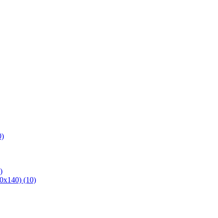
0)
)
х140) (10)