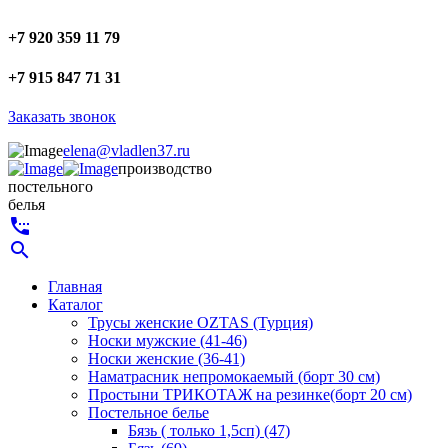
+7 920 359 11 79
+7 915 847 71 31
Заказать звонок
elena@vladlen37.ru
производство
постельного
белья
settings_phone
search
Главная
Каталог
Трусы женские OZTAS (Турция)
Носки мужские (41-46)
Носки женские (36-41)
Наматрасник непромокаемый (борт 30 см)
Простыни ТРИКОТАЖ на резинке(борт 20 см)
Постельное белье
Бязь ( только 1,5сп) (47)