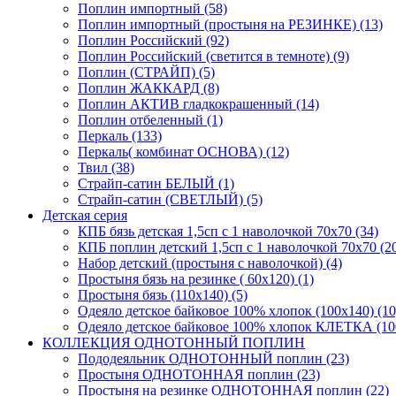
Поплин импортный (58)
Поплин импортный (простыня на РЕЗИНКЕ) (13)
Поплин Российский (92)
Поплин Российский (светится в темноте) (9)
Поплин (СТРАЙП) (5)
Поплин ЖАККАРД (8)
Поплин АКТИВ гладкокрашенный (14)
Поплин отбеленный (1)
Перкаль (133)
Перкаль( комбинат ОСНОВА) (12)
Твил (38)
Страйп-сатин БЕЛЫЙ (1)
Страйп-сатин (СВЕТЛЫЙ) (5)
Детская серия
КПБ бязь детская 1,5сп с 1 наволочкой 70х70 (34)
КПБ поплин детский 1,5сп с 1 наволочкой 70х70 (2
Набор детский (простыня с наволочкой) (4)
Простыня бязь на резинке ( 60х120) (1)
Простыня бязь (110х140) (5)
Одеяло детское байковое 100% хлопок (100х140) (10
Одеяло детское байковое 100% хлопок КЛЕТКА (100
КОЛЛЕКЦИЯ ОДНОТОННЫЙ ПОПЛИН
Пододеяльник ОДНОТОННЫЙ поплин (23)
Простыня ОДНОТОННАЯ поплин (23)
Простыня на резинке ОДНОТОННАЯ поплин (22)