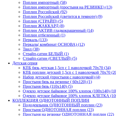
Поплин импортный (58)
Поплин импортный (простыня на РЕЗИНКЕ) (13)
Поплин Российский (92)
Поплин Российский (светится в темноте) (9)
Поплин (СТРАЙП) (5)
Поплин ЖАККАРД (8)
Поплин АКТИВ гладкокрашенный (14)
Поплин отбеленный (1)
Перкаль (133)
Перкаль( комбинат ОСНОВА) (12)
Твил (38)
Страйп-сатин БЕЛЫЙ (1)
Страйп-сатин (СВЕТЛЫЙ) (5)
Детская серия
КПБ бязь детская 1,5сп с 1 наволочкой 70х70 (34)
КПБ поплин детский 1,5сп с 1 наволочкой 70х70 (2
Набор детский (простыня с наволочкой) (4)
Простыня бязь на резинке ( 60х120) (1)
Простыня бязь (110х140) (5)
Одеяло детское байковое 100% хлопок (100х140) (10
Одеяло детское байковое 100% хлопок КЛЕТКА (100
КОЛЛЕКЦИЯ ОДНОТОННЫЙ ПОПЛИН
Пододеяльник ОДНОТОННЫЙ поплин (23)
Простыня ОДНОТОННАЯ поплин (23)
Простыня на резинке ОДНОТОННАЯ поплин (22)