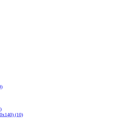
0)
)
х140) (10)