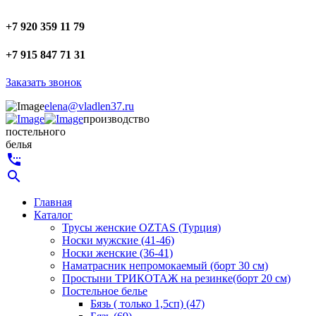
+7 920 359 11 79
+7 915 847 71 31
Заказать звонок
elena@vladlen37.ru
производство
постельного
белья
settings_phone
search
Главная
Каталог
Трусы женские OZTAS (Турция)
Носки мужские (41-46)
Носки женские (36-41)
Наматрасник непромокаемый (борт 30 см)
Простыни ТРИКОТАЖ на резинке(борт 20 см)
Постельное белье
Бязь ( только 1,5сп) (47)