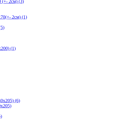
+- 2см) (3)
+- 2см) (1)
5)
200) (1)
0х205) (6)
х205)
)