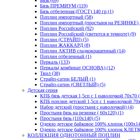
Бязь (69)
Бязь ПРЕМИУМ (119)
Бязь отбеленная (ГОСТ) 140 гр (1)
Поплин импортный (58)
Поплин импортный (простыня на РЕЗИНКЕ) 
Поплин Российский (92)
Поплин Российский (светится в темноте) (9)
Поплин (СТРАЙП) (5)
Поплин ЖАККАРД (8)
Поплин АКТИВ гладкокрашенный (14)
Поплин отбеленный (1)
Перкаль (133)
Перкаль( комбинат ОСНОВА) (12)
Твил (38)
Страйп-сатин БЕЛЫЙ (1)
Страйп-сатин (СВЕТЛЫЙ) (5)
Детская серия
КПБ бязь детская 1,5сп с 1 наволочкой 70х70 (
КПБ поплин детский 1,5сп с 1 наволочкой 70х
Набор детский (простыня с наволочкой) (4)
Простыня бязь на резинке ( 60х120) (1)
Простыня бязь (110х140) (5)
Одеяло детское байковое 100% хлопок (100х14
Одеяло детское байковое 100% хлопок КЛЕТКА
КОЛЛЕКЦИЯ ОДНОТОННЫЙ ПОПЛИН