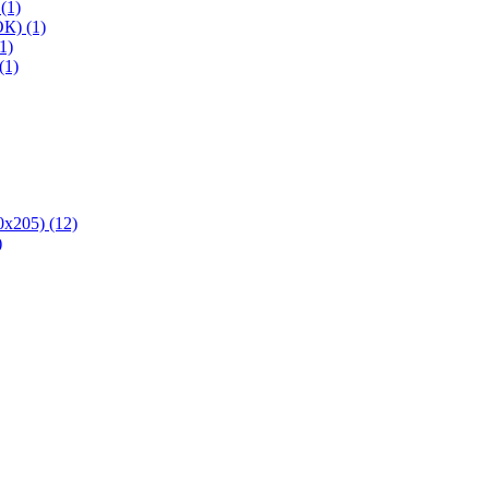
(1)
К) (1)
1)
(1)
х205) (12)
)