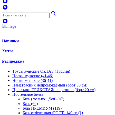
dangerous
dangerous
search
dangerous
Новинки
Хиты
Распродажа
Трусы женские OZTAS (Турция)
Носки мужские (41-46)
Носки женские (36-41)
Наматрасник непромокаемый (борт 30 см)
Простыни ТРИКОТАЖ на резинке(борт 20 см)
Постельное белье
Бязь ( только 1,5сп) (47)
Бязь (69)
Бязь ПРЕМИУМ (119)
Бязь отбеленная (ГОСТ) 140 гр (1)