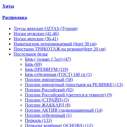
Хиты
Распродажа
Трусы женские OZTAS (Турция)
Носки мужские (41-46)
Носки женские (36-41)
Наматрасник непромокаемый (борт 30 см)
Простыни ТРИКОТАЖ на резинке(борт 20 см)
Постельное белье
Бязь ( только 1,5сп) (47)
Бязь (69)
Бязь ПРЕМИУМ (119)
Бязь отбеленная (ГОСТ) 140 гр (1)
Поплин импортный (58)
Поплин импортный (простыня на РЕЗИНКЕ) (13)
Поплин Российский (92)
Поплин Российский (светится в темноте) (9)
Поплин (СТРАЙП) (5)
Поплин ЖАККАРД (8)
Поплин АКТИВ гладкокрашенный (14)
Поплин отбеленный (1)
Перкаль (133)
Перкаль( комбинат ОСНОВА) (12)