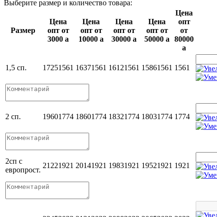
Выберите размер и количество товара:
Цена
Цена
Цена
Цена
Цена
опт
Размер
опт от
опт от
опт от
опт от
от
3000
a
10000
a
30000
a
50000
a
80000
a
1,5 сп.
1725
1561
1637
1561
1612
1561
1586
1561
1561
2 сп.
1960
1774
1860
1774
1832
1774
1803
1774
1774
2сп с
2122
1921
2014
1921
1983
1921
1952
1921
1921
европрост.