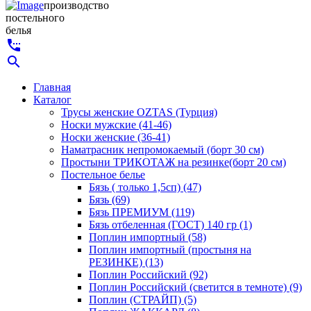
производство
постельного
белья
settings_phone
search
Главная
Каталог
Трусы женские OZTAS (Турция)
Носки мужские (41-46)
Носки женские (36-41)
Наматрасник непромокаемый (борт 30 см)
Простыни ТРИКОТАЖ на резинке(борт 20 см)
Постельное белье
Бязь ( только 1,5сп) (47)
Бязь (69)
Бязь ПРЕМИУМ (119)
Бязь отбеленная (ГОСТ) 140 гр (1)
Поплин импортный (58)
Поплин импортный (простыня на
РЕЗИНКЕ) (13)
Поплин Российский (92)
Поплин Российский (светится в темноте) (9)
Поплин (СТРАЙП) (5)