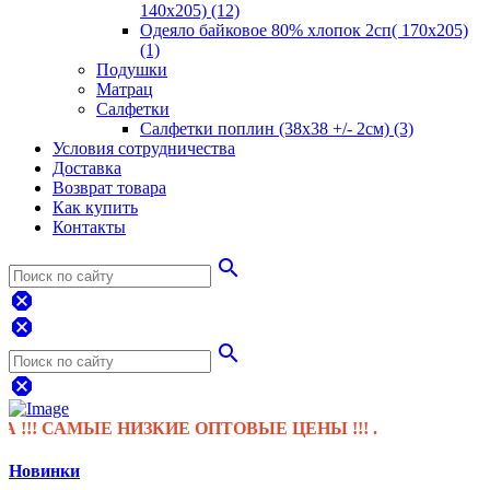
140х205) (12)
Одеяло байковое 80% хлопок 2сп( 170х205)
(1)
Подушки
Матрац
Салфетки
Салфетки поплин (38х38 +/- 2см) (3)
Условия сотрудничества
Доставка
Возврат товара
Как купить
Контакты
search
dangerous
dangerous
search
dangerous
САМЫЕ НИЗКИЕ ОПТОВЫЕ ЦЕНЫ !!! .
Новинки