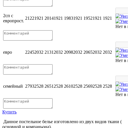
2сп с
2122
1921
2014
1921
1983
1921
1952
1921
1921
европрост.
Нет в
евро
2245
2032
2131
2032
2098
2032
2065
2032
2032
Нет в
семейный
2793
2528
2651
2528
2610
2528
2569
2528
2528
Нет в
Купить
Данное постельное белье изготовлено из двух видов ткани (
основной и компаньона).