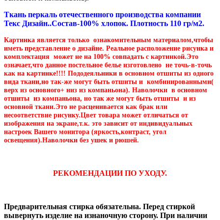
Ткань перкаль отечественного производства компании
Текс Дизайн..Состав-100% хлопок. Плотность 110 гр/м2.
Картинка является только ознакомительным материалом,чтобы
иметь представление о дизайне. Реальное расположение рисунка и
комплектация может не на 100% совпадать с картинкой.Это
означает,что данное постельное белье изготовлено не точь-в-точь
как на картинке!!!! Пододеяльники в основном отшиты из одного
вида ткани,но так-же могут быть отшиты и комбинированными(
верх из основного+ низ из компаньона). Наволочки в основном
отшиты из компаньона, но так же могут быть отшиты и из
основной ткани.Это не расценивается как брак или
несоответствие рисунку.Цвет товара может отличаться от
изображения на экране,т.к. это зависит от индивидуальных
настроек Вашего монитора (яркость,контраст, угол
освещения).Наволочки без ушек и рюшей.
РЕКОМЕНДАЦИИ ПО УХОДУ.
Предварительная стирка обязательна. Перед стиркой
вывернуть изделие на изнаночную сторону. При наличии