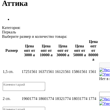
Аттика
Категория:
Перкаль
Выберите размер и количество товара:
Цена
Цена
Цена
Цена
Цена
опт
Размер
опт от
опт от
опт от
опт от
от
3000
a
10000
a
30000
a
50000
a
80000
a
1,5 сп.
1725
1561
1637
1561
1612
1561
1586
1561
1561
Нет в
2 сп.
1960
1774
1860
1774
1832
1774
1803
1774
1774