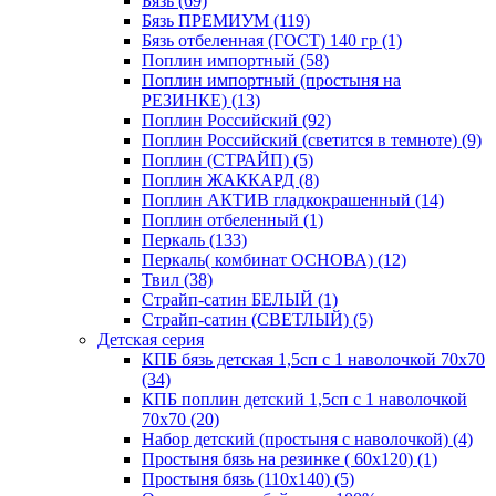
Бязь (69)
Бязь ПРЕМИУМ (119)
Бязь отбеленная (ГОСТ) 140 гр (1)
Поплин импортный (58)
Поплин импортный (простыня на
РЕЗИНКЕ) (13)
Поплин Российский (92)
Поплин Российский (светится в темноте) (9)
Поплин (СТРАЙП) (5)
Поплин ЖАККАРД (8)
Поплин АКТИВ гладкокрашенный (14)
Поплин отбеленный (1)
Перкаль (133)
Перкаль( комбинат ОСНОВА) (12)
Твил (38)
Страйп-сатин БЕЛЫЙ (1)
Страйп-сатин (СВЕТЛЫЙ) (5)
Детская серия
КПБ бязь детская 1,5сп с 1 наволочкой 70х70
(34)
КПБ поплин детский 1,5сп с 1 наволочкой
70х70 (20)
Набор детский (простыня с наволочкой) (4)
Простыня бязь на резинке ( 60х120) (1)
Простыня бязь (110х140) (5)