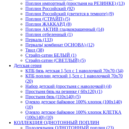
Поплин импортный (простыня на РЕЗИНКЕ) (13)
Поплин Российский (92)
Поплин Российский (светится в темноте) (9)
Поплин (СТРАЙП) (5)
Поплин ЖАККАРД (8)
Поплин АКТИВ гладкокрашенный (14)
Поплин отбеленный (1)
Перкаль (133)
Перкаль( комбинат ОСНОВА) (12)
Твил (38)
Страйп-сатин БЕЛЫЙ (1)
Страйп-сатин (СВЕТЛЫЙ) (5)
Детская серия
КПБ бязь детская 1,5сп с 1 наволочкой 70х70 (34)
КПБ поплин детский 1,5сп с 1 наволочкой 70х70
(20)
Набор детский (простыня с наволочкой) (4)
Простыня бязь на резинке ( 60х120) (1)
Простыня бязь (110х140) (5)
Одеяло детское байковое 100% хлопок (100х140)
(10)
Одеяло детское байковое 100% хлопок КЛЕТКА
(100х140) (10)
КОЛЛЕКЦИЯ ОДНОТОННЫЙ ПОПЛИН
Пододеяльник ОДНОТОННЫЙ поплин (23)