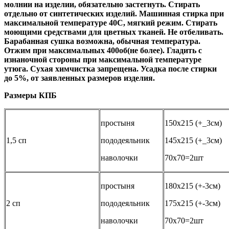
молнии на изделии, обязательно застегнуть. Стирать
отдельно от синтетических изделий. Машинная стирка при
максимальной температуре 40С, мягкий режим. Стирать
моющими средствами для цветных тканей. Не отбеливать.
Барабанная сушка возможна, обычная температура.
Отжим при максимальных 400об(не более). Гладить с
изнаночной стороны при максимальной температуре
утюга. Сухая химчистка запрещена. Усадка после стирки
до 5%, от заявленных размеров изделия.
Размеры КПБ
простыня
150х215 (+_3см)
1,5 сп
пододеяльник
145х215 (+_3см)
наволочки
70х70=2шт
простыня
180х215 (+-3см)
2 сп
пододеяльник
175х215 (+-3см)
наволочки
70х70=2шт