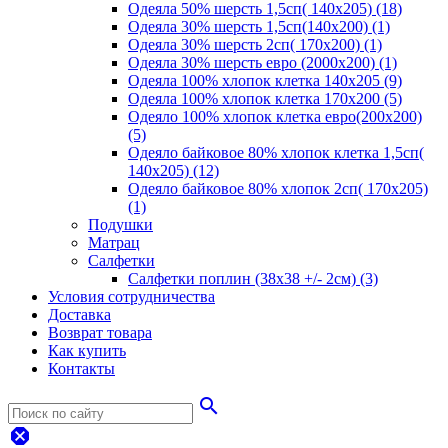
Одеяла 50% шерсть 1,5сп( 140х205) (18)
Одеяла 30% шерсть 1,5сп(140х200) (1)
Одеяла 30% шерсть 2сп( 170х200) (1)
Одеяла 30% шерсть евро (2000х200) (1)
Одеяла 100% хлопок клетка 140х205 (9)
Одеяла 100% хлопок клетка 170х200 (5)
Одеяло 100% хлопок клетка евро(200х200)
(5)
Одеяло байковое 80% хлопок клетка 1,5сп(
140х205) (12)
Одеяло байковое 80% хлопок 2сп( 170х205)
(1)
Подушки
Матрац
Салфетки
Салфетки поплин (38х38 +/- 2см) (3)
Условия сотрудничества
Доставка
Возврат товара
Как купить
Контакты
search
dangerous