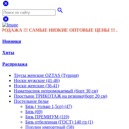
dangerous
search
dangerous
А !!! САМЫЕ НИЗКИЕ ОПТОВЫЕ ЦЕНЫ !!! .
Новинки
Хиты
Распродажа
Трусы женские OZTAS (Турция)
Носки мужские (41-46)
Носки женские (36-41)
Наматрасник непромокаемый (борт 30 см)
Простыни ТРИКОТАЖ на резинке(борт 20 см)
Постельное белье
Бязь ( только 1,5сп) (47)
Бязь (69)
Бязь ПРЕМИУМ (119)
Бязь отбеленная (ГОСТ) 140 гр (1)
Поплин импортный (58)