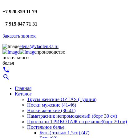
+7 920 359 11 79
+7 915 847 71 31
Заказать звонок
elena@vladlen37.ru
производство
постельного
белья
settings_phone
search
Главная
Каталог
Трусы женские OZTAS (Турция)
Носки мужские (41-46)
Носки женские (36-41)
Наматрасник непромокаемый (борт 30 см)
Простыни ТРИКОТАЖ на резинке(борт 20 см)
Постельное белье
Бязь ( только 1,5сп) (47)