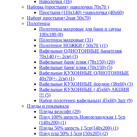
Наволочки (16)
Наборы (простыня+ наволочки 70х70 )
Простыня (110х140) +наволочка (40х60)
Набор( простыня+2нав 50х70)
Полотенца
Полотенца махровые для бани и сауны
100х180 (8)
Полотенца махровые (31)
Полотенце НОЖКИ ( 50х70 ) (1)
Вафельные ОДНОТОННЫЕ баня/пляж
70х140 (+- 2см) (3)
Вафельные баня/ пляж (78х150) (20)
Вафельные баня/ пляж (70х150) (5)
Вафельные КУХОННЫЕ ОДНОТОННЫЕ
40х70(+- 2см) (1)
Вафельные КУХОННЫЕ бордюр (38х60) (3)
Вафельные КУХОННЫЕ ( 45х60) АКЦИЯ
!!! (5)
Набор полотенец вафельных( 45х60) 3шт (9)
Пледы и покрывала
Пледы велсофт (29)
Плед 100% шерсть Новозеландская 1,5сп
(140х200) (1)
Пледы 50% шерсть 1,5сп(140х200) (1)
Плед п/ш 50% 1,5сп(150х205) (2)