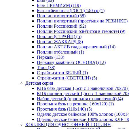
Бязь (69)
Бязь ПРЕМИУМ (119)
Бязь отбеленная (ГОСТ) 140 гр (1)
Поплин импортный (58)
Поплин импортный (простыня на РЕЗИНКЕ) 
Поплин Российский (92)
Поплин Российский (светится в темноте) (9)
Поплин (СТРАЙП) (5)
Поплин ЖАККАРД (8)
Поплин АКТИВ гладкокрашенный (14)
Поплин отбеленный (1)
Перкаль (133)
Перкаль( комбинат ОСНОВА) (12)
Твил (38)
Страйп-сатин БЕЛЫЙ (1)
Страйп-сатин (СВЕТЛЫЙ) (5)
Детская серия
КПБ бязь детская 1,5сп с 1 наволочкой 70х70 (
КПБ поплин детский 1,5сп с 1 наволочкой 70х
Набор детский (простыня с наволочкой) (4)
Простыня бязь на резинке ( 60х120) (1)
Простыня бязь (110х140) (5)
Одеяло детское байковое 100% хлопок (100х14
Одеяло детское байковое 100% хлопок КЛЕТКА
КОЛЛЕКЦИЯ ОДНОТОННЫЙ ПОПЛИН