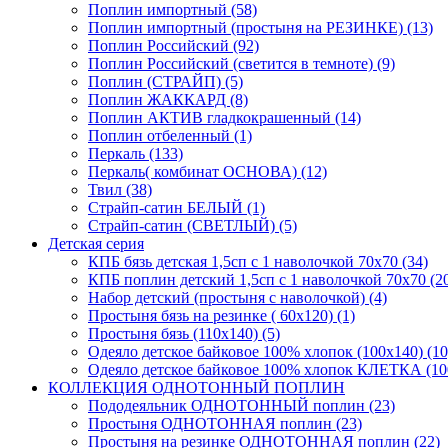
Поплин импортный (58)
Поплин импортный (простыня на РЕЗИНКЕ) (13)
Поплин Российский (92)
Поплин Российский (светится в темноте) (9)
Поплин (СТРАЙП) (5)
Поплин ЖАККАРД (8)
Поплин АКТИВ гладкокрашенный (14)
Поплин отбеленный (1)
Перкаль (133)
Перкаль( комбинат ОСНОВА) (12)
Твил (38)
Страйп-сатин БЕЛЫЙ (1)
Страйп-сатин (СВЕТЛЫЙ) (5)
Детская серия
КПБ бязь детская 1,5сп с 1 наволочкой 70х70 (34)
КПБ поплин детский 1,5сп с 1 наволочкой 70х70 (2
Набор детский (простыня с наволочкой) (4)
Простыня бязь на резинке ( 60х120) (1)
Простыня бязь (110х140) (5)
Одеяло детское байковое 100% хлопок (100х140) (10
Одеяло детское байковое 100% хлопок КЛЕТКА (100
КОЛЛЕКЦИЯ ОДНОТОННЫЙ ПОПЛИН
Пододеяльник ОДНОТОННЫЙ поплин (23)
Простыня ОДНОТОННАЯ поплин (23)
Простыня на резинке ОДНОТОННАЯ поплин (22)