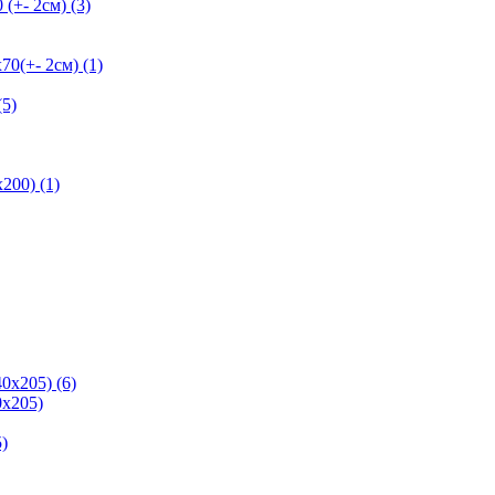
+- 2см) (3)
+- 2см) (1)
5)
200) (1)
0х205) (6)
х205)
)