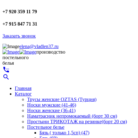
+7 920 359 11 79
+7 915 847 71 31
Заказать звонок
elena@vladlen37.ru
производство
постельного
белья
settings_phone
search
Главная
Каталог
Трусы женские OZTAS (Турция)
Носки мужские (41-46)
Носки женские (36-41)
Наматрасник непромокаемый (борт 30 см)
Простыни ТРИКОТАЖ на резинке(борт 20 см)
Постельное белье
Бязь ( только 1,5сп) (47)