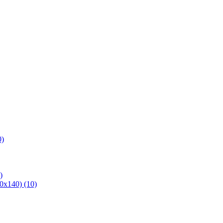
0)
)
х140) (10)