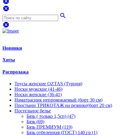
dangerous
dangerous
search
dangerous
Новинки
Хиты
Распродажа
Трусы женские OZTAS (Турция)
Носки мужские (41-46)
Носки женские (36-41)
Наматрасник непромокаемый (борт 30 см)
Простыни ТРИКОТАЖ на резинке(борт 20 см)
Постельное белье
Бязь ( только 1,5сп) (47)
Бязь (69)
Бязь ПРЕМИУМ (119)
Бязь отбеленная (ГОСТ) 140 гр (1)