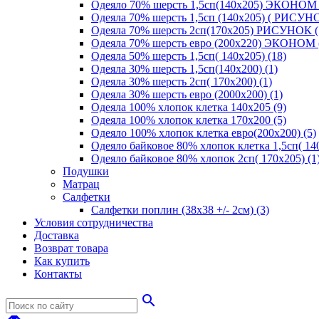
Одеяло 70% шерсть 1,5сп(140х205) ЭКОНОМ 
Одеяла 70% шерсть 1,5сп (140х205) ( РИСУНО
Одеяла 70% шерсть 2сп(170х205) РИСУНОК (
Одеяла 70% шерсть евро (200х220) ЭКОНОМ 
Одеяла 50% шерсть 1,5сп( 140х205) (18)
Одеяла 30% шерсть 1,5сп(140х200) (1)
Одеяла 30% шерсть 2сп( 170х200) (1)
Одеяла 30% шерсть евро (2000х200) (1)
Одеяла 100% хлопок клетка 140х205 (9)
Одеяла 100% хлопок клетка 170х200 (5)
Одеяло 100% хлопок клетка евро(200х200) (5)
Одеяло байковое 80% хлопок клетка 1,5сп( 140
Одеяло байковое 80% хлопок 2сп( 170х205) (1
Подушки
Матрац
Салфетки
Салфетки поплин (38х38 +/- 2см) (3)
Условия сотрудничества
Доставка
Возврат товара
Как купить
Контакты
search