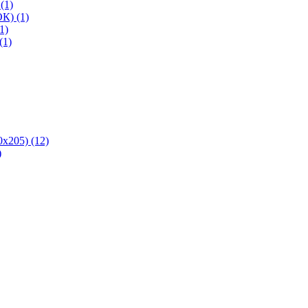
(1)
К) (1)
1)
(1)
х205) (12)
)