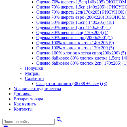
Одеяло 70% шерсть 1,5сп(140х205) ЭКОНОМ 
Одеяла 70% шерсть 1,5сп (140х205) ( РИСУНО
Одеяла 70% шерсть 2сп(170х205) РИСУНОК (
Одеяла 70% шерсть евро (200х220) ЭКОНОМ 
Одеяла 50% шерсть 1,5сп( 140х205) (18)
Одеяла 30% шерсть 1,5сп(140х200) (1)
Одеяла 30% шерсть 2сп( 170х200) (1)
Одеяла 30% шерсть евро (2000х200) (1)
Одеяла 100% хлопок клетка 140х205 (9)
Одеяла 100% хлопок клетка 170х200 (5)
Одеяло 100% хлопок клетка евро(200х200) (5)
Одеяло байковое 80% хлопок клетка 1,5сп( 140
Одеяло байковое 80% хлопок 2сп( 170х205) (1
Подушки
Матрац
Салфетки
Салфетки поплин (38х38 +/- 2см) (3)
Условия сотрудничества
Доставка
Возврат товара
Как купить
Контакты
search