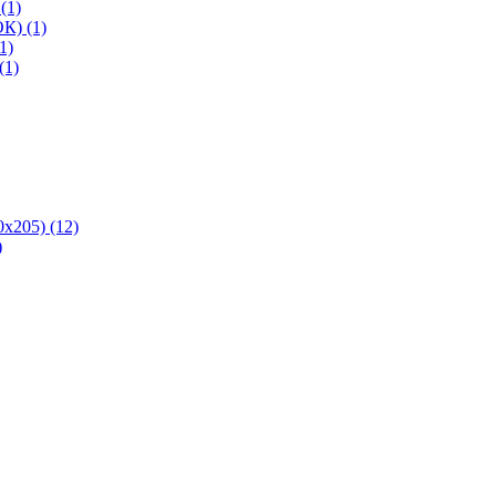
(1)
К) (1)
1)
(1)
х205) (12)
)