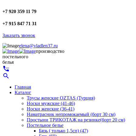
+7 920 359 11 79
+7 915 847 71 31
Заказать звонок
elena@vladlen37.ru
производство
постельного
белья
settings_phone
search
Главная
Каталог
Трусы женские OZTAS (Турция)
Носки мужские (41-46)
Носки женские (36-41)
Наматрасник непромокаемый (борт 30 см)
Простыни ТРИКОТАЖ на резинке(борт 20 см)
Постельное белье
Бязь ( только 1,5сп) (47)