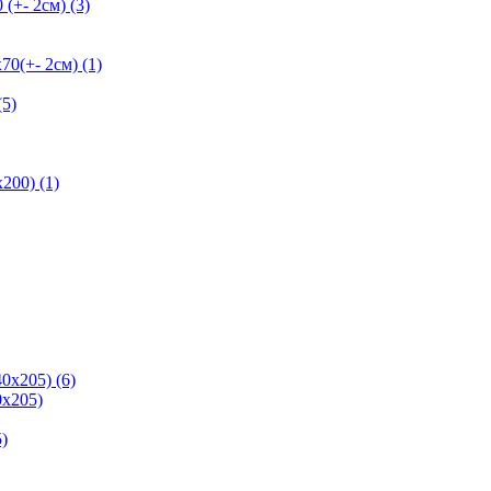
+- 2см) (3)
+- 2см) (1)
5)
200) (1)
0х205) (6)
х205)
)