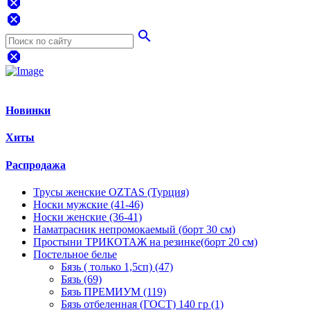
dangerous
dangerous
search
dangerous
Новинки
Хиты
Распродажа
Трусы женские OZTAS (Турция)
Носки мужские (41-46)
Носки женские (36-41)
Наматрасник непромокаемый (борт 30 см)
Простыни ТРИКОТАЖ на резинке(борт 20 см)
Постельное белье
Бязь ( только 1,5сп) (47)
Бязь (69)
Бязь ПРЕМИУМ (119)
Бязь отбеленная (ГОСТ) 140 гр (1)