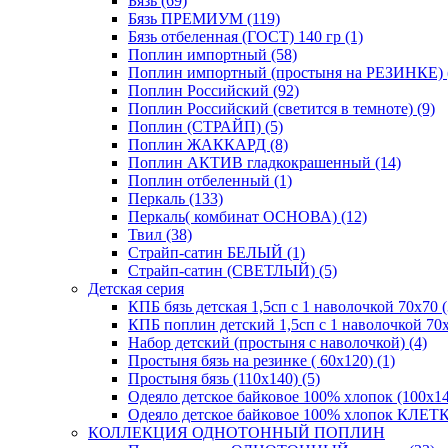
Бязь (69)
Бязь ПРЕМИУМ (119)
Бязь отбеленная (ГОСТ) 140 гр (1)
Поплин импортный (58)
Поплин импортный (простыня на РЕЗИНКЕ) 
Поплин Российский (92)
Поплин Российский (светится в темноте) (9)
Поплин (СТРАЙП) (5)
Поплин ЖАККАРД (8)
Поплин АКТИВ гладкокрашенный (14)
Поплин отбеленный (1)
Перкаль (133)
Перкаль( комбинат ОСНОВА) (12)
Твил (38)
Страйп-сатин БЕЛЫЙ (1)
Страйп-сатин (СВЕТЛЫЙ) (5)
Детская серия
КПБ бязь детская 1,5сп с 1 наволочкой 70х70 (
КПБ поплин детский 1,5сп с 1 наволочкой 70х
Набор детский (простыня с наволочкой) (4)
Простыня бязь на резинке ( 60х120) (1)
Простыня бязь (110х140) (5)
Одеяло детское байковое 100% хлопок (100х14
Одеяло детское байковое 100% хлопок КЛЕТКА
КОЛЛЕКЦИЯ ОДНОТОННЫЙ ПОПЛИН