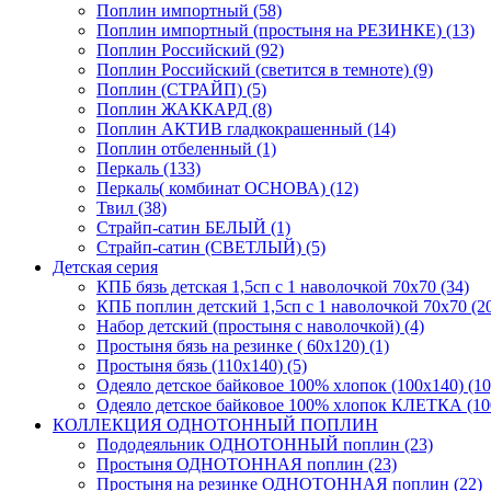
Поплин импортный (58)
Поплин импортный (простыня на РЕЗИНКЕ) (13)
Поплин Российский (92)
Поплин Российский (светится в темноте) (9)
Поплин (СТРАЙП) (5)
Поплин ЖАККАРД (8)
Поплин АКТИВ гладкокрашенный (14)
Поплин отбеленный (1)
Перкаль (133)
Перкаль( комбинат ОСНОВА) (12)
Твил (38)
Страйп-сатин БЕЛЫЙ (1)
Страйп-сатин (СВЕТЛЫЙ) (5)
Детская серия
КПБ бязь детская 1,5сп с 1 наволочкой 70х70 (34)
КПБ поплин детский 1,5сп с 1 наволочкой 70х70 (2
Набор детский (простыня с наволочкой) (4)
Простыня бязь на резинке ( 60х120) (1)
Простыня бязь (110х140) (5)
Одеяло детское байковое 100% хлопок (100х140) (10
Одеяло детское байковое 100% хлопок КЛЕТКА (100
КОЛЛЕКЦИЯ ОДНОТОННЫЙ ПОПЛИН
Пододеяльник ОДНОТОННЫЙ поплин (23)
Простыня ОДНОТОННАЯ поплин (23)
Простыня на резинке ОДНОТОННАЯ поплин (22)