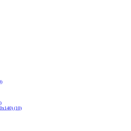
0)
)
х140) (10)