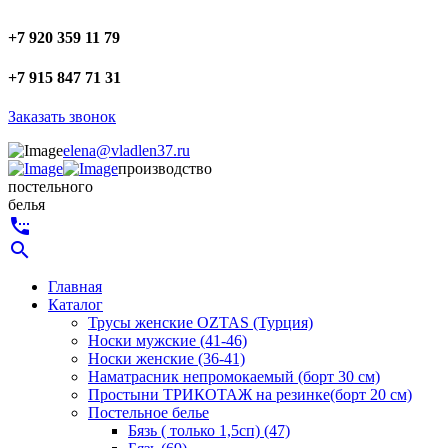
+7 920 359 11 79
+7 915 847 71 31
Заказать звонок
elena@vladlen37.ru
производство
постельного
белья
settings_phone
search
Главная
Каталог
Трусы женские OZTAS (Турция)
Носки мужские (41-46)
Носки женские (36-41)
Наматрасник непромокаемый (борт 30 см)
Простыни ТРИКОТАЖ на резинке(борт 20 см)
Постельное белье
Бязь ( только 1,5сп) (47)