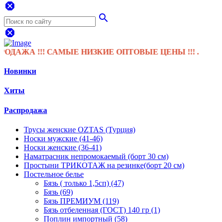
dangerous
search
dangerous
А !!! САМЫЕ НИЗКИЕ ОПТОВЫЕ ЦЕНЫ !!! .
Новинки
Хиты
Распродажа
Трусы женские OZTAS (Турция)
Носки мужские (41-46)
Носки женские (36-41)
Наматрасник непромокаемый (борт 30 см)
Простыни ТРИКОТАЖ на резинке(борт 20 см)
Постельное белье
Бязь ( только 1,5сп) (47)
Бязь (69)
Бязь ПРЕМИУМ (119)
Бязь отбеленная (ГОСТ) 140 гр (1)
Поплин импортный (58)