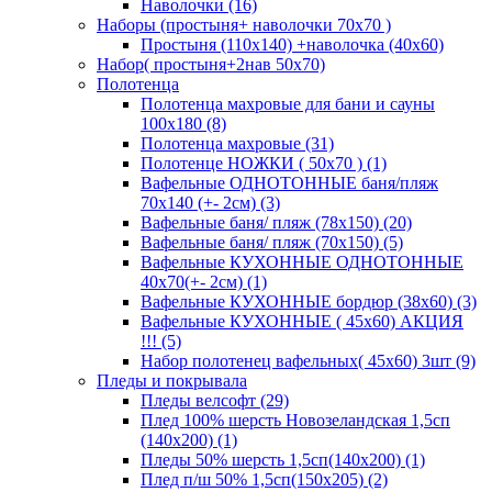
Наволочки (16)
Наборы (простыня+ наволочки 70х70 )
Простыня (110х140) +наволочка (40х60)
Набор( простыня+2нав 50х70)
Полотенца
Полотенца махровые для бани и сауны
100х180 (8)
Полотенца махровые (31)
Полотенце НОЖКИ ( 50х70 ) (1)
Вафельные ОДНОТОННЫЕ баня/пляж
70х140 (+- 2см) (3)
Вафельные баня/ пляж (78х150) (20)
Вафельные баня/ пляж (70х150) (5)
Вафельные КУХОННЫЕ ОДНОТОННЫЕ
40х70(+- 2см) (1)
Вафельные КУХОННЫЕ бордюр (38х60) (3)
Вафельные КУХОННЫЕ ( 45х60) АКЦИЯ
!!! (5)
Набор полотенец вафельных( 45х60) 3шт (9)
Пледы и покрывала
Пледы велсофт (29)
Плед 100% шерсть Новозеландская 1,5сп
(140х200) (1)
Пледы 50% шерсть 1,5сп(140х200) (1)
Плед п/ш 50% 1,5сп(150х205) (2)