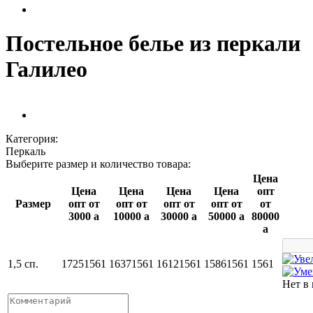
Постельное белье из перкали
Галилео
Категория:
Перкаль
Выберите размер и количество товара:
Цена
Цена
Цена
Цена
Цена
опт
Размер
опт от
опт от
опт от
опт от
от
3000
a
10000
a
30000
a
50000
a
80000
a
1,5 сп.
1725
1561
1637
1561
1612
1561
1586
1561
1561
Нет в