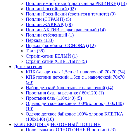
Поплин импортный (простыня на РЕЗИНКЕ) (13)
Поплин Российский (92)
Поплин Российский (светится в темноте) (9)
Поплин (СТРАЙП) (5)
Поплин ЖАККАРД (8)
Поплин АКТИВ гладкокрашенный (14)
Поплин отбеленный (1)
Перкаль (133)
Перкаль( комбинат ОСНОВА) (12)
Твил (38)
Страйп-сатин БЕЛЫЙ (1)
Страйп-сатин (СВЕТЛЫЙ) (5)
Детская серия
КПБ бязь детская 1,5сп с 1 наволочкой 70х70 (34)
КПБ поплин детский 1,5сп с 1 наволочкой 70х70
(20)
Набор детский (простыня с наволочкой) (4)
Простыня бязь на резинке ( 60х120) (1)
Простыня бязь (110х140) (5)
Одеяло детское байковое 100% хлопок (100х140)
(10)
Одеяло детское байковое 100% хлопок КЛЕТКА
(100х140) (10)
КОЛЛЕКЦИЯ ОДНОТОННЫЙ ПОПЛИН
Пододеяльник ОДНОТОННЫЙ поплин (23)