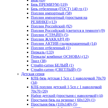
Бязь (69)
Бязь ПРЕМИУМ (119)
Бязь отбеленная (ГОСТ) 140 гр (1)
Поплин импортный (58)
Поплин импортный (простыня на
РЕЗИНКЕ) (13)
Поплин Российский (92)
Поплин Российский (светится в темноте) (9)
Поплин (СТРАЙП) (5)
Поплин ЖАККАРД (8)
Поплин АКТИВ гладкокрашенный (14)
Поплин отбеленный (1)
Перкаль (133)
Перкаль( комбинат ОСНОВА) (12)
Твил (38)
Страйп-сатин БЕЛЫЙ (1)
Страйп-сатин (СВЕТЛЫЙ) (5)
Детская серия
КПБ бязь детская 1,5сп с 1 наволочкой 70х70
(34)
КПБ поплин детский 1,5сп с 1 наволочкой
70х70 (20)
Набор детский (простыня с наволочкой) (4)
Простыня бязь на резинке ( 60х120) (1)
Простыня бязь (110х140) (5)