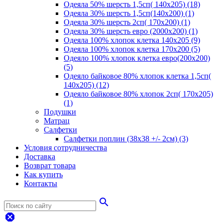
Одеяла 50% шерсть 1,5сп( 140х205) (18)
Одеяла 30% шерсть 1,5сп(140х200) (1)
Одеяла 30% шерсть 2сп( 170х200) (1)
Одеяла 30% шерсть евро (2000х200) (1)
Одеяла 100% хлопок клетка 140х205 (9)
Одеяла 100% хлопок клетка 170х200 (5)
Одеяло 100% хлопок клетка евро(200х200)
(5)
Одеяло байковое 80% хлопок клетка 1,5сп(
140х205) (12)
Одеяло байковое 80% хлопок 2сп( 170х205)
(1)
Подушки
Матрац
Салфетки
Салфетки поплин (38х38 +/- 2см) (3)
Условия сотрудничества
Доставка
Возврат товара
Как купить
Контакты
search
dangerous