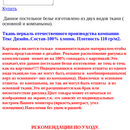
Купить
Данное постельное белье изготовлено из двух видов ткани (
основной и компаньона).
Ткань перкаль отечественного производства компании
Текс Дизайн..Состав-100% хлопок. Плотность 110 гр/м2.
Картинка является только ознакомительным материалом,чтобы
иметь представление о дизайне. Реальное расположение рисунка и
комплектация может не на 100% совпадать с картинкой.Это
означает,что данное постельное белье изготовлено не точь-в-точь
как на картинке!!!! Пододеяльники в основном отшиты из одного
вида ткани,но так-же могут быть отшиты и комбинированными(
верх из основного+ низ из компаньона). Наволочки в основном
отшиты из компаньона, но так же могут быть отшиты и из
основной ткани.Это не расценивается как брак или
несоответствие рисунку.Цвет товара может отличаться от
изображения на экране,т.к. это зависит от индивидуальных
настроек Вашего монитора (яркость,контраст, угол
освещения).Наволочки без ушек и рюшей.
РЕКОМЕНДАЦИИ ПО УХОДУ.