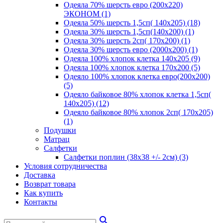
Одеяла 70% шерсть евро (200х220)
ЭКОНОМ (1)
Одеяла 50% шерсть 1,5сп( 140х205) (18)
Одеяла 30% шерсть 1,5сп(140х200) (1)
Одеяла 30% шерсть 2сп( 170х200) (1)
Одеяла 30% шерсть евро (2000х200) (1)
Одеяла 100% хлопок клетка 140х205 (9)
Одеяла 100% хлопок клетка 170х200 (5)
Одеяло 100% хлопок клетка евро(200х200)
(5)
Одеяло байковое 80% хлопок клетка 1,5сп(
140х205) (12)
Одеяло байковое 80% хлопок 2сп( 170х205)
(1)
Подушки
Матрац
Салфетки
Салфетки поплин (38х38 +/- 2см) (3)
Условия сотрудничества
Доставка
Возврат товара
Как купить
Контакты
search