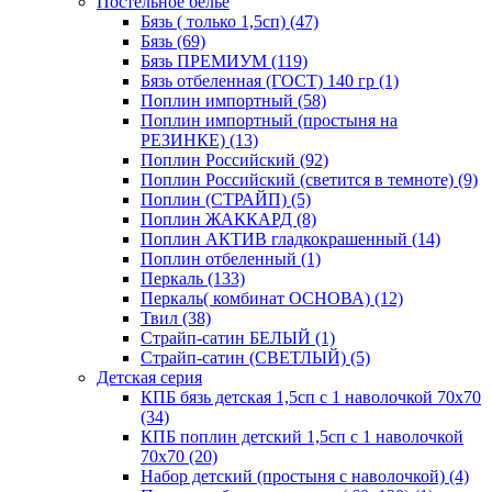
Постельное белье
Бязь ( только 1,5сп) (47)
Бязь (69)
Бязь ПРЕМИУМ (119)
Бязь отбеленная (ГОСТ) 140 гр (1)
Поплин импортный (58)
Поплин импортный (простыня на
РЕЗИНКЕ) (13)
Поплин Российский (92)
Поплин Российский (светится в темноте) (9)
Поплин (СТРАЙП) (5)
Поплин ЖАККАРД (8)
Поплин АКТИВ гладкокрашенный (14)
Поплин отбеленный (1)
Перкаль (133)
Перкаль( комбинат ОСНОВА) (12)
Твил (38)
Страйп-сатин БЕЛЫЙ (1)
Страйп-сатин (СВЕТЛЫЙ) (5)
Детская серия
КПБ бязь детская 1,5сп с 1 наволочкой 70х70
(34)
КПБ поплин детский 1,5сп с 1 наволочкой
70х70 (20)
Набор детский (простыня с наволочкой) (4)