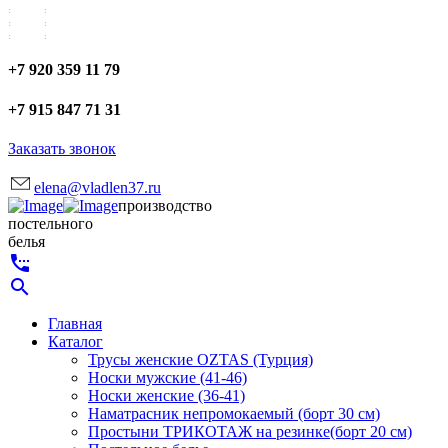
+7 920 359 11 79
+7 915 847 71 31
Заказать звонок
elena@vladlen37.ru
производство
постельного
белья
settings_phone
search
Главная
Каталог
Трусы женские OZTAS (Турция)
Носки мужские (41-46)
Носки женские (36-41)
Наматрасник непромокаемый (борт 30 см)
Простыни ТРИКОТАЖ на резинке(борт 20 см)