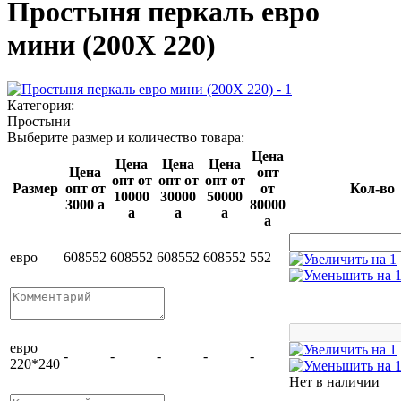
Простыня перкаль евро
мини (200Х 220)
Категория:
Простыни
Выберите размер и количество товара:
Цена
Цена
Цена
Цена
Цена
опт
опт от
опт от
опт от
Размер
опт от
от
Кол-во
10000
30000
50000
3000
a
80000
a
a
a
a
евро
608
552
608
552
608
552
608
552
552
евро
-
-
-
-
-
220*240
Нет в наличии