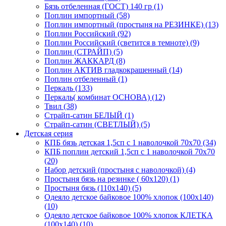
Бязь отбеленная (ГОСТ) 140 гр (1)
Поплин импортный (58)
Поплин импортный (простыня на РЕЗИНКЕ) (13)
Поплин Российский (92)
Поплин Российский (светится в темноте) (9)
Поплин (СТРАЙП) (5)
Поплин ЖАККАРД (8)
Поплин АКТИВ гладкокрашенный (14)
Поплин отбеленный (1)
Перкаль (133)
Перкаль( комбинат ОСНОВА) (12)
Твил (38)
Страйп-сатин БЕЛЫЙ (1)
Страйп-сатин (СВЕТЛЫЙ) (5)
Детская серия
КПБ бязь детская 1,5сп с 1 наволочкой 70х70 (34)
КПБ поплин детский 1,5сп с 1 наволочкой 70х70
(20)
Набор детский (простыня с наволочкой) (4)
Простыня бязь на резинке ( 60х120) (1)
Простыня бязь (110х140) (5)
Одеяло детское байковое 100% хлопок (100х140)
(10)
Одеяло детское байковое 100% хлопок КЛЕТКА
(100х140) (10)