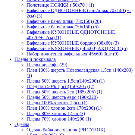
Полотенце НОЖКИ ( 50х70 ) (1)
Вафельные ОДНОТОННЫЕ баня/пляж 70х140 (+-
2см) (3)
Вафельные баня/ пляж (78х150) (20)
Вафельные баня/ пляж (70х150) (5)
Вафельные КУХОННЫЕ ОДНОТОННЫЕ
40х70(+- 2см) (1)
Вафельные КУХОННЫЕ бордюр (38х60) (3)
Вафельные КУХОННЫЕ ( 45х60) АКЦИЯ !!! (5)
Набор полотенец вафельных( 45х60) 3шт (9)
Пледы и покрывала
Пледы велсофт (29)
Плед 100% шерсть Новозеландская 1,5сп (140х200)
(1)
Пледы 50% шерсть 1,5сп(140х200) (1)
Плед п/ш 50% 1,5сп(150х205) (2)
Пледы 50% шерсть 2сп (165х205) (1)
Пледы 50% шерсть евро (190х220)
Пледы 100% хлопок 1,5сп (1)
Плед 100% хлопок 2сп( 170х200) (1)
Пледы 80% хлопок 1,5сп (3)
Пледы 70% хлопок 140х200 (1)
Одеяла
Одеяло байковое хлопок (РИСУНОК)