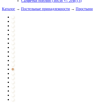
Салфетки поплин (38х38 +/- 2см) (3)
Каталог
→
Постельные принадлежности
→
Простыни