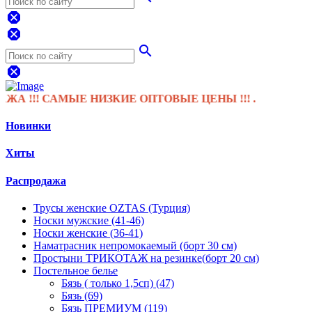
dangerous
dangerous
search
dangerous
!!! САМЫЕ НИЗКИЕ ОПТОВЫЕ ЦЕНЫ !!! .
Новинки
Хиты
Распродажа
Трусы женские OZTAS (Турция)
Носки мужские (41-46)
Носки женские (36-41)
Наматрасник непромокаемый (борт 30 см)
Простыни ТРИКОТАЖ на резинке(борт 20 см)
Постельное белье
Бязь ( только 1,5сп) (47)
Бязь (69)
Бязь ПРЕМИУМ (119)