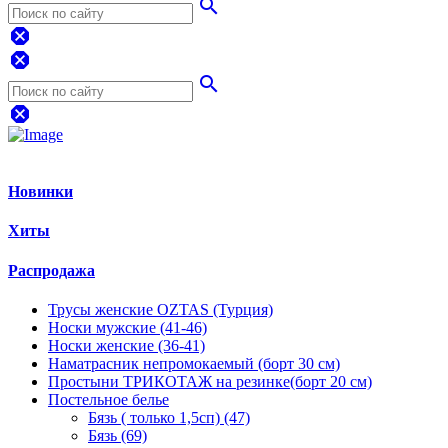
search
dangerous
dangerous
search
dangerous
Новинки
Хиты
Распродажа
Трусы женские OZTAS (Турция)
Носки мужские (41-46)
Носки женские (36-41)
Наматрасник непромокаемый (борт 30 см)
Простыни ТРИКОТАЖ на резинке(борт 20 см)
Постельное белье
Бязь ( только 1,5сп) (47)
Бязь (69)