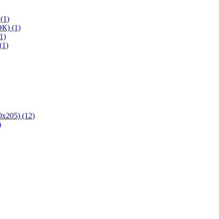
(1)
К) (1)
1)
(1)
х205) (12)
)