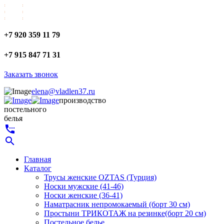
+7 920 359 11 79
+7 915 847 71 31
Заказать звонок
elena@vladlen37.ru
производство
постельного
белья
settings_phone
search
Главная
Каталог
Трусы женские OZTAS (Турция)
Носки мужские (41-46)
Носки женские (36-41)
Наматрасник непромокаемый (борт 30 см)
Простыни ТРИКОТАЖ на резинке(борт 20 см)
Постельное белье