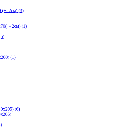
+- 2см) (3)
+- 2см) (1)
5)
200) (1)
0х205) (6)
х205)
)