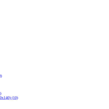
0)
)
х140) (10)