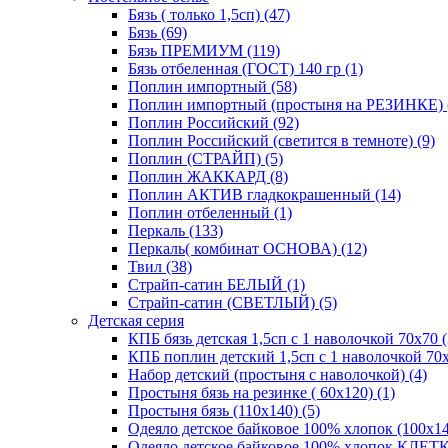
Бязь ( только 1,5сп) (47)
Бязь (69)
Бязь ПРЕМИУМ (119)
Бязь отбеленная (ГОСТ) 140 гр (1)
Поплин импортный (58)
Поплин импортный (простыня на РЕЗИНКЕ) 
Поплин Российский (92)
Поплин Российский (светится в темноте) (9)
Поплин (СТРАЙП) (5)
Поплин ЖАККАРД (8)
Поплин АКТИВ гладкокрашенный (14)
Поплин отбеленный (1)
Перкаль (133)
Перкаль( комбинат ОСНОВА) (12)
Твил (38)
Страйп-сатин БЕЛЫЙ (1)
Страйп-сатин (СВЕТЛЫЙ) (5)
Детская серия
КПБ бязь детская 1,5сп с 1 наволочкой 70х70 (
КПБ поплин детский 1,5сп с 1 наволочкой 70х
Набор детский (простыня с наволочкой) (4)
Простыня бязь на резинке ( 60х120) (1)
Простыня бязь (110х140) (5)
Одеяло детское байковое 100% хлопок (100х14
Одеяло детское байковое 100% хлопок КЛЕТКА