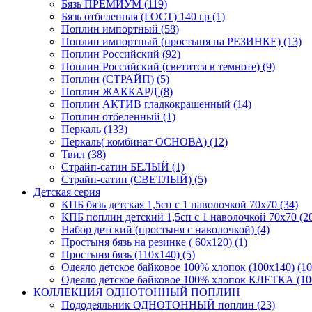
Бязь ПРЕМИУМ (119)
Бязь отбеленная (ГОСТ) 140 гр (1)
Поплин импортный (58)
Поплин импортный (простыня на РЕЗИНКЕ) (13)
Поплин Российский (92)
Поплин Российский (светится в темноте) (9)
Поплин (СТРАЙП) (5)
Поплин ЖАККАРД (8)
Поплин АКТИВ гладкокрашенный (14)
Поплин отбеленный (1)
Перкаль (133)
Перкаль( комбинат ОСНОВА) (12)
Твил (38)
Страйп-сатин БЕЛЫЙ (1)
Страйп-сатин (СВЕТЛЫЙ) (5)
Детская серия
КПБ бязь детская 1,5сп с 1 наволочкой 70х70 (34)
КПБ поплин детский 1,5сп с 1 наволочкой 70х70 (2
Набор детский (простыня с наволочкой) (4)
Простыня бязь на резинке ( 60х120) (1)
Простыня бязь (110х140) (5)
Одеяло детское байковое 100% хлопок (100х140) (10
Одеяло детское байковое 100% хлопок КЛЕТКА (100
КОЛЛЕКЦИЯ ОДНОТОННЫЙ ПОПЛИН
Пододеяльник ОДНОТОННЫЙ поплин (23)