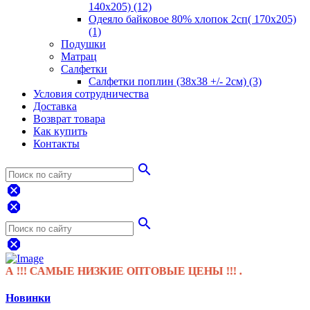
140х205) (12)
Одеяло байковое 80% хлопок 2сп( 170х205)
(1)
Подушки
Матрац
Салфетки
Салфетки поплин (38х38 +/- 2см) (3)
Условия сотрудничества
Доставка
Возврат товара
Как купить
Контакты
search
dangerous
dangerous
search
dangerous
САМЫЕ НИЗКИЕ ОПТОВЫЕ ЦЕНЫ !!! .
Новинки