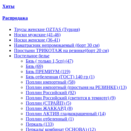
Хиты
Распродажа
Трусы женские OZTAS (Турция)
Носки мужские (41-46)
Носки женские (36-41)
Наматрасник непромокаемый (борт 30 см)
Простыни ТРИКОТАЖ на резинке(борт 20 см)
Постельное белье
Бязь ( только 1,5сп) (47)
Бязь (69)
Бязь ПРЕМИУМ (119)
Бязь отбеленная (ГОСТ) 140 гр (1)
Поплин импортный (58)
Поплин импортный (простыня на РЕЗИНКЕ) (13)
Поплин Российский (92)
Поплин Российский (светится в темноте) (9)
Поплин (СТРАЙП) (5)
Поплин ЖАККАРД (8)
Поплин АКТИВ гладкокрашенный (14)
Поплин отбеленный (1)
Перкаль (133)
Перкаль( комбинат ОСНОВА) (12)