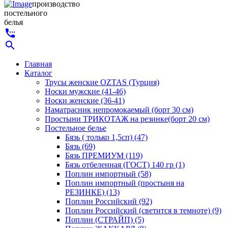
производство
постельного
белья
settings_phone
search
Главная
Каталог
Трусы женские OZTAS (Турция)
Носки мужские (41-46)
Носки женские (36-41)
Наматрасник непромокаемый (борт 30 см)
Простыни ТРИКОТАЖ на резинке(борт 20 см)
Постельное белье
Бязь ( только 1,5сп) (47)
Бязь (69)
Бязь ПРЕМИУМ (119)
Бязь отбеленная (ГОСТ) 140 гр (1)
Поплин импортный (58)
Поплин импортный (простыня на
РЕЗИНКЕ) (13)
Поплин Российский (92)
Поплин Российский (светится в темноте) (9)
Поплин (СТРАЙП) (5)