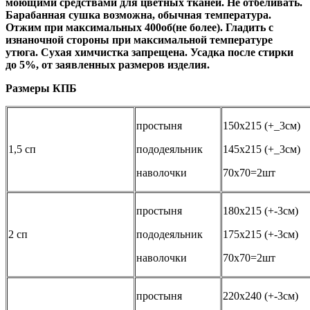
моющими средствами для цветных тканей. Не отбеливать.
Барабанная сушка возможна, обычная температура.
Отжим при максимальных 400об(не более). Гладить с
изнаночной стороны при максимальной температуре
утюга. Сухая химчистка запрещена. Усадка после стирки
до 5%, от заявленных размеров изделия.
Размеры КПБ
простыня
150х215 (+_3см)
1,5 сп
пододеяльник
145х215 (+_3см)
наволочки
70х70=2шт
простыня
180х215 (+-3см)
2 сп
пододеяльник
175х215 (+-3см)
наволочки
70х70=2шт
простыня
220х240 (+-3см)