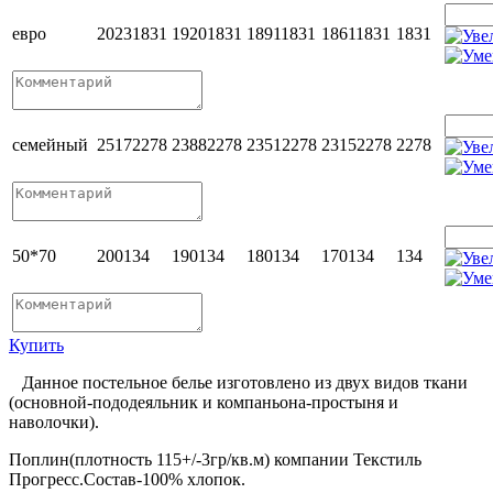
евро
2023
1831
1920
1831
1891
1831
1861
1831
1831
семейный
2517
2278
2388
2278
2351
2278
2315
2278
2278
50*70
200
134
190
134
180
134
170
134
134
Купить
Данное постельное белье изготовлено из двух видов ткани
(основной-пододеяльник и компаньона-простыня и
наволочки).
Поплин(плотность 115+/-3гр/кв.м) компании Текстиль
Прогресс.Состав-100% хлопок.