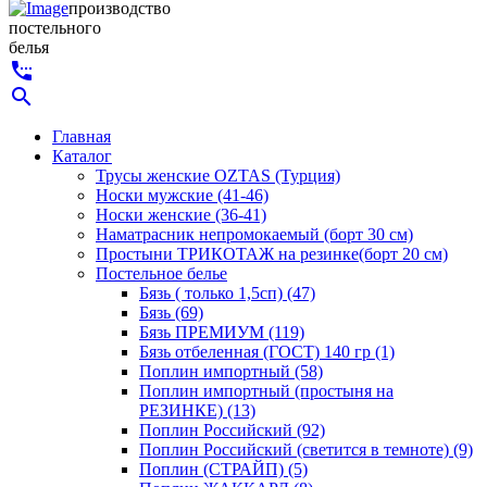
производство
постельного
белья
settings_phone
search
Главная
Каталог
Трусы женские OZTAS (Турция)
Носки мужские (41-46)
Носки женские (36-41)
Наматрасник непромокаемый (борт 30 см)
Простыни ТРИКОТАЖ на резинке(борт 20 см)
Постельное белье
Бязь ( только 1,5сп) (47)
Бязь (69)
Бязь ПРЕМИУМ (119)
Бязь отбеленная (ГОСТ) 140 гр (1)
Поплин импортный (58)
Поплин импортный (простыня на
РЕЗИНКЕ) (13)
Поплин Российский (92)
Поплин Российский (светится в темноте) (9)
Поплин (СТРАЙП) (5)