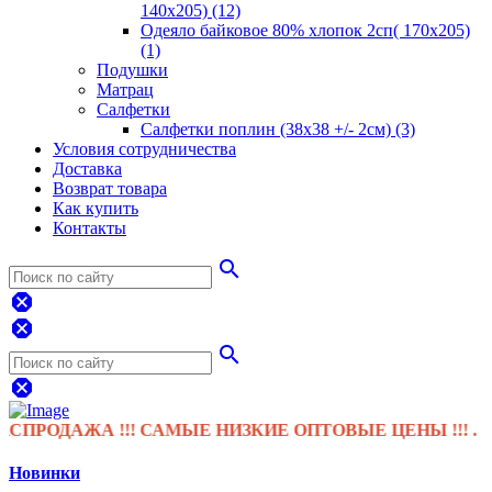
140х205) (12)
Одеяло байковое 80% хлопок 2сп( 170х205)
(1)
Подушки
Матрац
Салфетки
Салфетки поплин (38х38 +/- 2см) (3)
Условия сотрудничества
Доставка
Возврат товара
Как купить
Контакты
search
dangerous
dangerous
search
dangerous
ОДАЖА !!! САМЫЕ НИЗКИЕ ОПТОВЫЕ ЦЕНЫ !!! .
Новинки