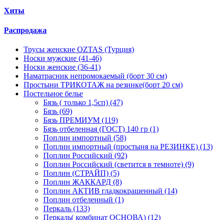
Хиты
Распродажа
Трусы женские OZTAS (Турция)
Носки мужские (41-46)
Носки женские (36-41)
Наматрасник непромокаемый (борт 30 см)
Простыни ТРИКОТАЖ на резинке(борт 20 см)
Постельное белье
Бязь ( только 1,5сп) (47)
Бязь (69)
Бязь ПРЕМИУМ (119)
Бязь отбеленная (ГОСТ) 140 гр (1)
Поплин импортный (58)
Поплин импортный (простыня на РЕЗИНКЕ) (13)
Поплин Российский (92)
Поплин Российский (светится в темноте) (9)
Поплин (СТРАЙП) (5)
Поплин ЖАККАРД (8)
Поплин АКТИВ гладкокрашенный (14)
Поплин отбеленный (1)
Перкаль (133)
Перкаль( комбинат ОСНОВА) (12)