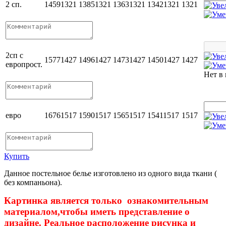
2 сп.
1459
1321
1385
1321
1363
1321
1342
1321
1321
2сп с
1577
1427
1496
1427
1473
1427
1450
1427
1427
европрост.
Нет в
евро
1676
1517
1590
1517
1565
1517
1541
1517
1517
Купить
Данное постельное белье изготовлено из одного вида ткани (
без компаньона).
Картинка является только ознакомительным
материалом,чтобы иметь представление о
дизайне. Реальное расположение рисунка и