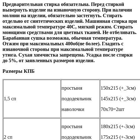
Предварительная стирка обязательна. Перед стиркой
вывернуть изделие на изнаночную сторону. При наличии
молнии на изделии, обязательно застегнуть. Стирать
отдельно от синтетических изделий. Машинная стирка при
максимальной температуре 40С, мягкий режим. Стирать
моющими средствами для цветных тканей. Не отбеливать.
Барабанная сушка возможна, обычная температура.
Отжим при максимальных 400об(не более). Гладить с
изнаночной стороны при максимальной температуре
утюга. Сухая химчистка запрещена. Усадка после стирки
до 5%, от заявленных размеров изделия.
Размеры КПБ
простыня
150х215 (+_3см)
1,5 сп
пододеяльник
145х215 (+_3см)
наволочки
70х70=2шт
простыня
180х215 (+-3см)
2 сп
пододеяльник
175х215 (+-3см)