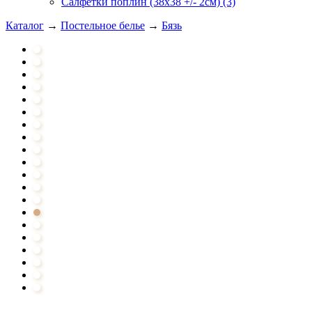
Салфетки поплин (38х38 +/- 2см) (3)
Каталог
→
Постельное белье
→
Бязь