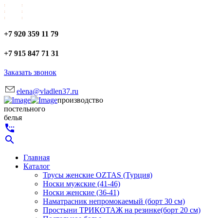
+7 920 359 11 79
+7 915 847 71 31
Заказать звонок
elena@vladlen37.ru
производство
постельного
белья
settings_phone
search
Главная
Каталог
Трусы женские OZTAS (Турция)
Носки мужские (41-46)
Носки женские (36-41)
Наматрасник непромокаемый (борт 30 см)
Простыни ТРИКОТАЖ на резинке(борт 20 см)