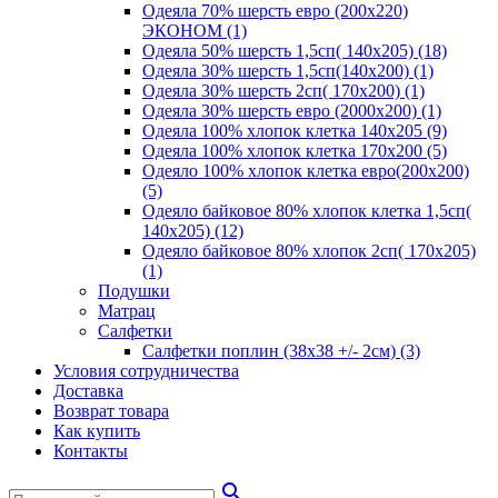
Одеяла 70% шерсть евро (200х220)
ЭКОНОМ (1)
Одеяла 50% шерсть 1,5сп( 140х205) (18)
Одеяла 30% шерсть 1,5сп(140х200) (1)
Одеяла 30% шерсть 2сп( 170х200) (1)
Одеяла 30% шерсть евро (2000х200) (1)
Одеяла 100% хлопок клетка 140х205 (9)
Одеяла 100% хлопок клетка 170х200 (5)
Одеяло 100% хлопок клетка евро(200х200)
(5)
Одеяло байковое 80% хлопок клетка 1,5сп(
140х205) (12)
Одеяло байковое 80% хлопок 2сп( 170х205)
(1)
Подушки
Матрац
Салфетки
Салфетки поплин (38х38 +/- 2см) (3)
Условия сотрудничества
Доставка
Возврат товара
Как купить
Контакты
search