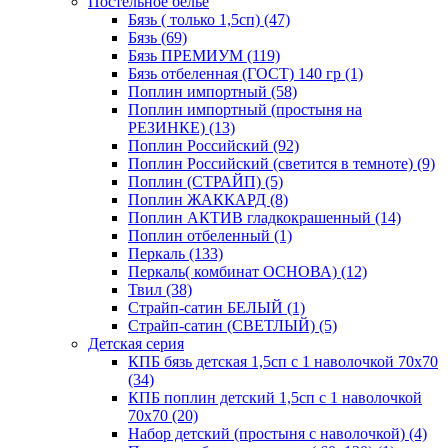
Постельное белье
Бязь ( только 1,5сп) (47)
Бязь (69)
Бязь ПРЕМИУМ (119)
Бязь отбеленная (ГОСТ) 140 гр (1)
Поплин импортный (58)
Поплин импортный (простыня на
РЕЗИНКЕ) (13)
Поплин Российский (92)
Поплин Российский (светится в темноте) (9)
Поплин (СТРАЙП) (5)
Поплин ЖАККАРД (8)
Поплин АКТИВ гладкокрашенный (14)
Поплин отбеленный (1)
Перкаль (133)
Перкаль( комбинат ОСНОВА) (12)
Твил (38)
Страйп-сатин БЕЛЫЙ (1)
Страйп-сатин (СВЕТЛЫЙ) (5)
Детская серия
КПБ бязь детская 1,5сп с 1 наволочкой 70х70
(34)
КПБ поплин детский 1,5сп с 1 наволочкой
70х70 (20)
Набор детский (простыня с наволочкой) (4)