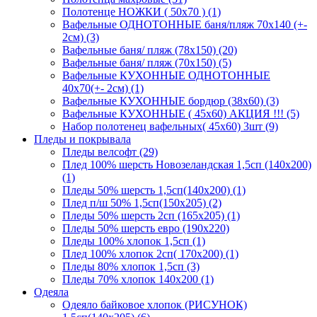
Полотенце НОЖКИ ( 50х70 ) (1)
Вафельные ОДНОТОННЫЕ баня/пляж 70х140 (+-
2см) (3)
Вафельные баня/ пляж (78х150) (20)
Вафельные баня/ пляж (70х150) (5)
Вафельные КУХОННЫЕ ОДНОТОННЫЕ
40х70(+- 2см) (1)
Вафельные КУХОННЫЕ бордюр (38х60) (3)
Вафельные КУХОННЫЕ ( 45х60) АКЦИЯ !!! (5)
Набор полотенец вафельных( 45х60) 3шт (9)
Пледы и покрывала
Пледы велсофт (29)
Плед 100% шерсть Новозеландская 1,5сп (140х200)
(1)
Пледы 50% шерсть 1,5сп(140х200) (1)
Плед п/ш 50% 1,5сп(150х205) (2)
Пледы 50% шерсть 2сп (165х205) (1)
Пледы 50% шерсть евро (190х220)
Пледы 100% хлопок 1,5сп (1)
Плед 100% хлопок 2сп( 170х200) (1)
Пледы 80% хлопок 1,5сп (3)
Пледы 70% хлопок 140х200 (1)
Одеяла
Одеяло байковое хлопок (РИСУНОК)