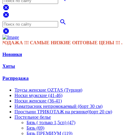
dangerous
dangerous
search
dangerous
А !!! САМЫЕ НИЗКИЕ ОПТОВЫЕ ЦЕНЫ !!! .
Новинки
Хиты
Распродажа
Трусы женские OZTAS (Турция)
Носки мужские (41-46)
Носки женские (36-41)
Наматрасник непромокаемый (борт 30 см)
Простыни ТРИКОТАЖ на резинке(борт 20 см)
Постельное белье
Бязь ( только 1,5сп) (47)
Бязь (69)
Бязь ПРЕМИУМ (119)