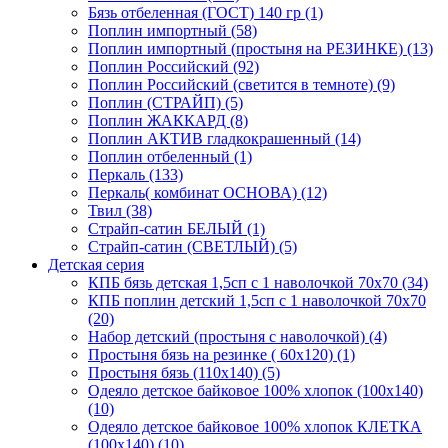
Бязь отбеленная (ГОСТ) 140 гр (1)
Поплин импортный (58)
Поплин импортный (простыня на РЕЗИНКЕ) (13)
Поплин Российский (92)
Поплин Российский (светится в темноте) (9)
Поплин (СТРАЙП) (5)
Поплин ЖАККАРД (8)
Поплин АКТИВ гладкокрашенный (14)
Поплин отбеленный (1)
Перкаль (133)
Перкаль( комбинат ОСНОВА) (12)
Твил (38)
Страйп-сатин БЕЛЫЙ (1)
Страйп-сатин (СВЕТЛЫЙ) (5)
Детская серия
КПБ бязь детская 1,5сп с 1 наволочкой 70х70 (34)
КПБ поплин детский 1,5сп с 1 наволочкой 70х70
(20)
Набор детский (простыня с наволочкой) (4)
Простыня бязь на резинке ( 60х120) (1)
Простыня бязь (110х140) (5)
Одеяло детское байковое 100% хлопок (100х140)
(10)
Одеяло детское байковое 100% хлопок КЛЕТКА
(100х140) (10)