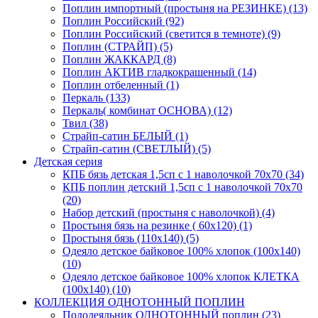
Поплин импортный (простыня на РЕЗИНКЕ) (13)
Поплин Российский (92)
Поплин Российский (светится в темноте) (9)
Поплин (СТРАЙП) (5)
Поплин ЖАККАРД (8)
Поплин АКТИВ гладкокрашенный (14)
Поплин отбеленный (1)
Перкаль (133)
Перкаль( комбинат ОСНОВА) (12)
Твил (38)
Страйп-сатин БЕЛЫЙ (1)
Страйп-сатин (СВЕТЛЫЙ) (5)
Детская серия
КПБ бязь детская 1,5сп с 1 наволочкой 70х70 (34)
КПБ поплин детский 1,5сп с 1 наволочкой 70х70
(20)
Набор детский (простыня с наволочкой) (4)
Простыня бязь на резинке ( 60х120) (1)
Простыня бязь (110х140) (5)
Одеяло детское байковое 100% хлопок (100х140)
(10)
Одеяло детское байковое 100% хлопок КЛЕТКА
(100х140) (10)
КОЛЛЕКЦИЯ ОДНОТОННЫЙ ПОПЛИН
Пододеяльник ОДНОТОННЫЙ поплин (23)