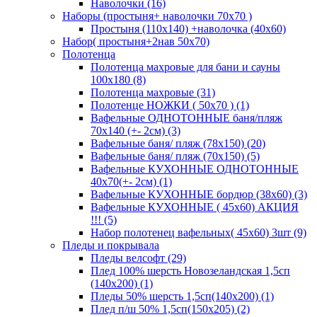
Наволочки (16)
Наборы (простыня+ наволочки 70х70 )
Простыня (110х140) +наволочка (40х60)
Набор( простыня+2нав 50х70)
Полотенца
Полотенца махровые для бани и сауны
100х180 (8)
Полотенца махровые (31)
Полотенце НОЖКИ ( 50х70 ) (1)
Вафельные ОДНОТОННЫЕ баня/пляж
70х140 (+- 2см) (3)
Вафельные баня/ пляж (78х150) (20)
Вафельные баня/ пляж (70х150) (5)
Вафельные КУХОННЫЕ ОДНОТОННЫЕ
40х70(+- 2см) (1)
Вафельные КУХОННЫЕ бордюр (38х60) (3)
Вафельные КУХОННЫЕ ( 45х60) АКЦИЯ
!!! (5)
Набор полотенец вафельных( 45х60) 3шт (9)
Пледы и покрывала
Пледы велсофт (29)
Плед 100% шерсть Новозеландская 1,5сп
(140х200) (1)
Пледы 50% шерсть 1,5сп(140х200) (1)
Плед п/ш 50% 1,5сп(150х205) (2)