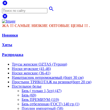
dangerous
search
dangerous
!!! САМЫЕ НИЗКИЕ ОПТОВЫЕ ЦЕНЫ !!! .
Новинки
Хиты
Распродажа
Трусы женские OZTAS (Турция)
Носки мужские (41-46)
Носки женские (36-41)
Наматрасник непромокаемый (борт 30 см)
Простыни ТРИКОТАЖ на резинке(борт 20 см)
Постельное белье
Бязь ( только 1,5сп) (47)
Бязь (69)
Бязь ПРЕМИУМ (119)
Бязь отбеленная (ГОСТ) 140 гр (1)
Поплин импортный (58)