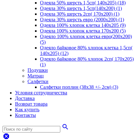
Одеяла 50% шерсть 1,5сп( 140х205) (18)
Одеяла 30% шерсть 1,5сп(140х200) (1)
Одеяла 30% шерсть 2сп( 170х200) (1)
Одеяла 30% шерсть евро (2000х200) (1)
Одеяла 100% хлопок клетка 140х205 (9)
Одеяла 100% хлопок клетка 170х200 (5)
Одеяло 100% хлопок клетка евро(200х200)
(5)
Одеяло байковое 80% хлопок клетка 1,5сп(
140х205) (12)
Одеяло байковое 80% хлопок 2сп( 170х205)
(1)
Подушки
Матрац
Салфетки
Салфетки поплин (38х38 +/- 2см) (3)
Условия сотрудничества
Доставка
Возврат товара
Как купить
Контакты
search
dangerous