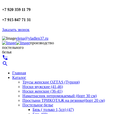
+7 920 359 11 79
+7 915 847 71 31
Заказать звонок
elena@vladlen37.ru
производство
постельного
белья
settings_phone
search
Главная
Каталог
Трусы женские OZTAS (Турция)
Носки мужские (41-46)
Носки женские (36-41)
Наматрасник непромокаемый (борт 30 см)
Простыни ТРИКОТАЖ на резинке(борт 20 см)
Постельное белье
Бязь ( только 1,5сп) (47)