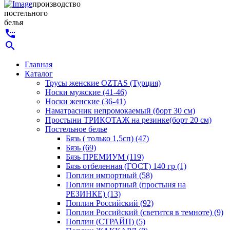
производство
постельного
белья
settings_phone
search
Главная
Каталог
Трусы женские OZTAS (Турция)
Носки мужские (41-46)
Носки женские (36-41)
Наматрасник непромокаемый (борт 30 см)
Простыни ТРИКОТАЖ на резинке(борт 20 см)
Постельное белье
Бязь ( только 1,5сп) (47)
Бязь (69)
Бязь ПРЕМИУМ (119)
Бязь отбеленная (ГОСТ) 140 гр (1)
Поплин импортный (58)
Поплин импортный (простыня на
РЕЗИНКЕ) (13)
Поплин Российский (92)
Поплин Российский (светится в темноте) (9)
Поплин (СТРАЙП) (5)