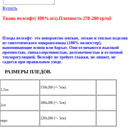
Купить
Ткань велсофт( 100% п/э).Плотность 270-280 гр/м2
Пледы велсофт- это невероятно мягкие, легкие и теплые изделия
из синтетического микроволокна (100% полиэстер),
напоминающие плюш или бархат. Они отличаются высокой
прочностью, гипоаллергенностью, долговечностью и отличной
теплорегуляцией. Велсофт не требует глажки, не линяет, не
садится при правильном уходе.
РАЗМЕРЫ ПЛЕДОВ.
150х200 (+- 5см)
1,5сп
180х200 (+- 5см)
2сп
220х200 (+- 5см)
евро