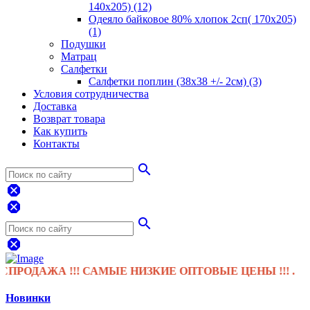
140х205) (12)
Одеяло байковое 80% хлопок 2сп( 170х205)
(1)
Подушки
Матрац
Салфетки
Салфетки поплин (38х38 +/- 2см) (3)
Условия сотрудничества
Доставка
Возврат товара
Как купить
Контакты
search
dangerous
dangerous
search
dangerous
ДАЖА !!! САМЫЕ НИЗКИЕ ОПТОВЫЕ ЦЕНЫ !!! .
Новинки