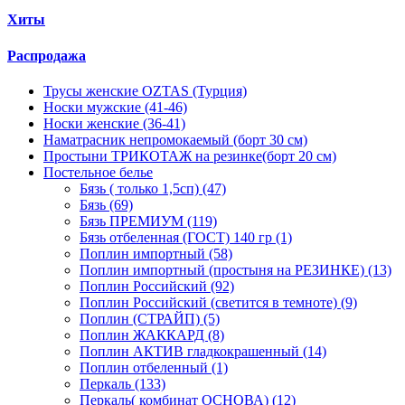
Хиты
Распродажа
Трусы женские OZTAS (Турция)
Носки мужские (41-46)
Носки женские (36-41)
Наматрасник непромокаемый (борт 30 см)
Простыни ТРИКОТАЖ на резинке(борт 20 см)
Постельное белье
Бязь ( только 1,5сп) (47)
Бязь (69)
Бязь ПРЕМИУМ (119)
Бязь отбеленная (ГОСТ) 140 гр (1)
Поплин импортный (58)
Поплин импортный (простыня на РЕЗИНКЕ) (13)
Поплин Российский (92)
Поплин Российский (светится в темноте) (9)
Поплин (СТРАЙП) (5)
Поплин ЖАККАРД (8)
Поплин АКТИВ гладкокрашенный (14)
Поплин отбеленный (1)
Перкаль (133)
Перкаль( комбинат ОСНОВА) (12)