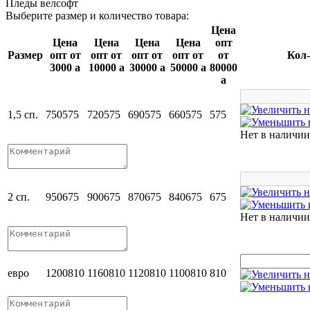
Пледы велсофт
Выберите размер и количество товара:
Цена
Цена
Цена
Цена
Цена
опт
Размер
опт от
опт от
опт от
опт от
от
Кол-
3000
a
10000
a
30000
a
50000
a
80000
a
1,5 сп.
750
575
720
575
690
575
660
575
575
Нет в наличии
2 сп.
950
675
900
675
870
675
840
675
675
Нет в наличии
евро
1200
810
1160
810
1120
810
1100
810
810