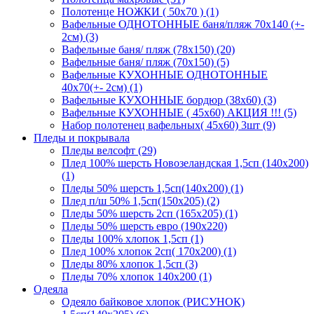
Полотенце НОЖКИ ( 50х70 ) (1)
Вафельные ОДНОТОННЫЕ баня/пляж 70х140 (+-
2см) (3)
Вафельные баня/ пляж (78х150) (20)
Вафельные баня/ пляж (70х150) (5)
Вафельные КУХОННЫЕ ОДНОТОННЫЕ
40х70(+- 2см) (1)
Вафельные КУХОННЫЕ бордюр (38х60) (3)
Вафельные КУХОННЫЕ ( 45х60) АКЦИЯ !!! (5)
Набор полотенец вафельных( 45х60) 3шт (9)
Пледы и покрывала
Пледы велсофт (29)
Плед 100% шерсть Новозеландская 1,5сп (140х200)
(1)
Пледы 50% шерсть 1,5сп(140х200) (1)
Плед п/ш 50% 1,5сп(150х205) (2)
Пледы 50% шерсть 2сп (165х205) (1)
Пледы 50% шерсть евро (190х220)
Пледы 100% хлопок 1,5сп (1)
Плед 100% хлопок 2сп( 170х200) (1)
Пледы 80% хлопок 1,5сп (3)
Пледы 70% хлопок 140х200 (1)
Одеяла
Одеяло байковое хлопок (РИСУНОК)