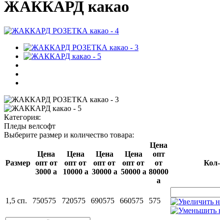
ЖАККАРД какао
Категория:
Пледы велсофт
Выберите размер и количество товара:
Цена
Цена
Цена
Цена
Цена
опт
Размер
опт от
опт от
опт от
опт от
от
Кол-
3000
a
10000
a
30000
a
50000
a
80000
a
1,5 сп.
750
575
720
575
690
575
660
575
575