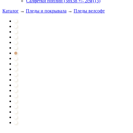
Салфетки поплин (38х38 +/- 2см) (3)
Каталог
→
Пледы и покрывала
→
Пледы велсофт