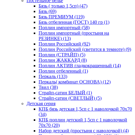
Постельное белье
Бязь ( только 1,5сп) (47)
Бязь (69)
Бязь ПРЕМИУМ (119)
Бязь отбеленная (ГОСТ) 140 гр (1)
Поплин импортный (58)
Поплин импортный (простыня на
РЕЗИНКЕ) (13)
Поплин Российский (92)
Поплин Российский (светится в темноте) (9)
Поплин (СТРАЙП) (5)
Поплин ЖАККАРД (8)
Поплин АКТИВ гладкокрашенный (14)
Поплин отбеленный (1)
Перкаль (133)
Перкаль( комбинат ОСНОВА) (12)
Твил (38)
Страйп-сатин БЕЛЫЙ (1)
Страйп-сатин (СВЕТЛЫЙ) (5)
Детская серия
КПБ бязь детская 1,5сп с 1 наволочкой 70х70
(34)
КПБ поплин детский 1,5сп с 1 наволочкой
70х70 (20)
Набор детский (простыня с наволочкой) (4)