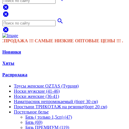
dangerous
dangerous
search
dangerous
ОДАЖА !!! САМЫЕ НИЗКИЕ ОПТОВЫЕ ЦЕНЫ !!! .
Новинки
Хиты
Распродажа
Трусы женские OZTAS (Турция)
Носки мужские (41-46)
Носки женские (36-41)
Наматрасник непромокаемый (борт 30 см)
Простыни ТРИКОТАЖ на резинке(борт 20 см)
Постельное белье
Бязь ( только 1,5сп) (47)
Бязь (69)
Бязь ПРЕМИУМ (119)