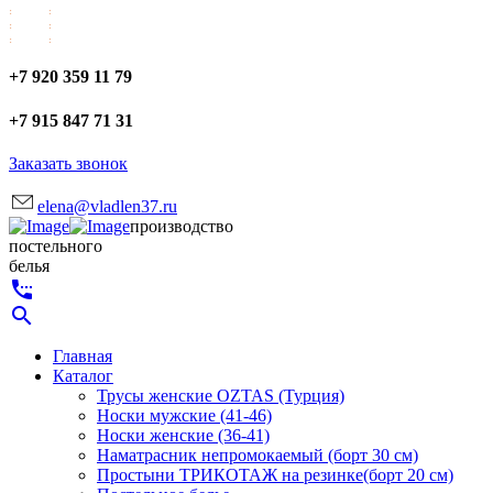
+7 920 359 11 79
+7 915 847 71 31
Заказать звонок
elena@vladlen37.ru
производство
постельного
белья
settings_phone
search
Главная
Каталог
Трусы женские OZTAS (Турция)
Носки мужские (41-46)
Носки женские (36-41)
Наматрасник непромокаемый (борт 30 см)
Простыни ТРИКОТАЖ на резинке(борт 20 см)