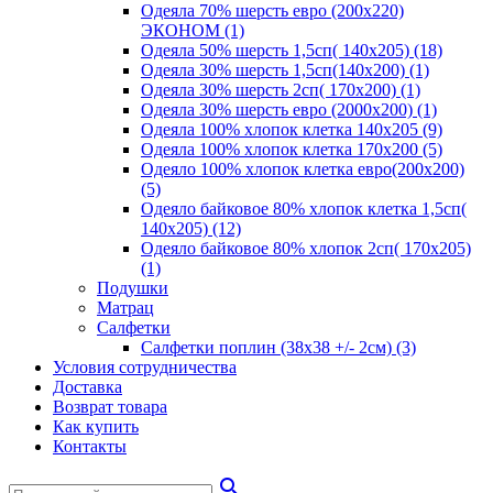
Одеяла 70% шерсть евро (200х220)
ЭКОНОМ (1)
Одеяла 50% шерсть 1,5сп( 140х205) (18)
Одеяла 30% шерсть 1,5сп(140х200) (1)
Одеяла 30% шерсть 2сп( 170х200) (1)
Одеяла 30% шерсть евро (2000х200) (1)
Одеяла 100% хлопок клетка 140х205 (9)
Одеяла 100% хлопок клетка 170х200 (5)
Одеяло 100% хлопок клетка евро(200х200)
(5)
Одеяло байковое 80% хлопок клетка 1,5сп(
140х205) (12)
Одеяло байковое 80% хлопок 2сп( 170х205)
(1)
Подушки
Матрац
Салфетки
Салфетки поплин (38х38 +/- 2см) (3)
Условия сотрудничества
Доставка
Возврат товара
Как купить
Контакты
search