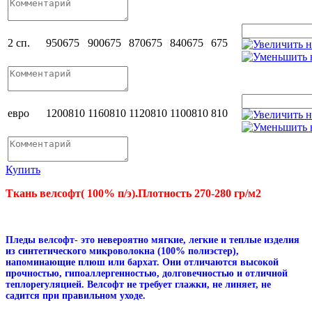
2 сп.
950
675
900
675
870
675
840
675
675
евро
1200
810
1160
810
1120
810
1100
810
810
Купить
Ткань велсофт( 100% п/э).Плотность 270-280 гр/м2
Пледы велсофт- это невероятно мягкие, легкие и теплые изделия
из синтетического микроволокна (100% полиэстер),
напоминающие плюш или бархат. Они отличаются высокой
прочностью, гипоаллергенностью, долговечностью и отличной
теплорегуляцией. Велсофт не требует глажки, не линяет, не
садится при правильном уходе.