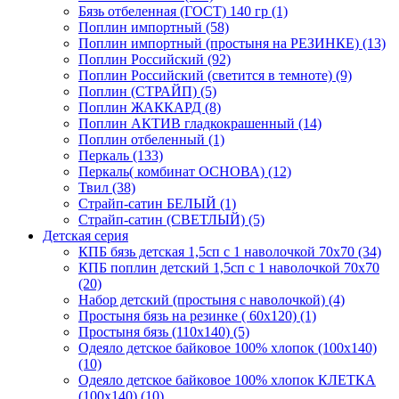
Бязь отбеленная (ГОСТ) 140 гр (1)
Поплин импортный (58)
Поплин импортный (простыня на РЕЗИНКЕ) (13)
Поплин Российский (92)
Поплин Российский (светится в темноте) (9)
Поплин (СТРАЙП) (5)
Поплин ЖАККАРД (8)
Поплин АКТИВ гладкокрашенный (14)
Поплин отбеленный (1)
Перкаль (133)
Перкаль( комбинат ОСНОВА) (12)
Твил (38)
Страйп-сатин БЕЛЫЙ (1)
Страйп-сатин (СВЕТЛЫЙ) (5)
Детская серия
КПБ бязь детская 1,5сп с 1 наволочкой 70х70 (34)
КПБ поплин детский 1,5сп с 1 наволочкой 70х70
(20)
Набор детский (простыня с наволочкой) (4)
Простыня бязь на резинке ( 60х120) (1)
Простыня бязь (110х140) (5)
Одеяло детское байковое 100% хлопок (100х140)
(10)
Одеяло детское байковое 100% хлопок КЛЕТКА
(100х140) (10)