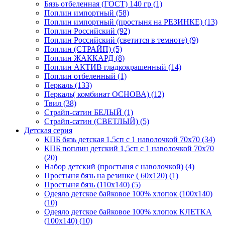
Бязь отбеленная (ГОСТ) 140 гр (1)
Поплин импортный (58)
Поплин импортный (простыня на РЕЗИНКЕ) (13)
Поплин Российский (92)
Поплин Российский (светится в темноте) (9)
Поплин (СТРАЙП) (5)
Поплин ЖАККАРД (8)
Поплин АКТИВ гладкокрашенный (14)
Поплин отбеленный (1)
Перкаль (133)
Перкаль( комбинат ОСНОВА) (12)
Твил (38)
Страйп-сатин БЕЛЫЙ (1)
Страйп-сатин (СВЕТЛЫЙ) (5)
Детская серия
КПБ бязь детская 1,5сп с 1 наволочкой 70х70 (34)
КПБ поплин детский 1,5сп с 1 наволочкой 70х70
(20)
Набор детский (простыня с наволочкой) (4)
Простыня бязь на резинке ( 60х120) (1)
Простыня бязь (110х140) (5)
Одеяло детское байковое 100% хлопок (100х140)
(10)
Одеяло детское байковое 100% хлопок КЛЕТКА
(100х140) (10)