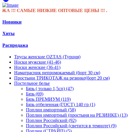
!!! САМЫЕ НИЗКИЕ ОПТОВЫЕ ЦЕНЫ !!! .
Новинки
Хиты
Распродажа
Трусы женские OZTAS (Турция)
Носки мужские (41-46)
Носки женские (36-41)
Наматрасник непромокаемый (борт 30 см)
Простыни ТРИКОТАЖ на резинке(борт 20 см)
Постельное белье
Бязь ( только 1,5сп) (47)
Бязь (69)
Бязь ПРЕМИУМ (119)
Бязь отбеленная (ГОСТ) 140 гр (1)
Поплин импортный (58)
Поплин импортный (простыня на РЕЗИНКЕ) (13)
Поплин Российский (92)
Поплин Российский (светится в темноте) (9)
Поплин (СТРАЙП) (5)