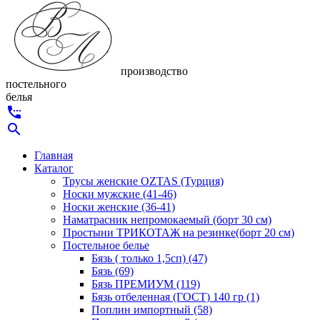
производство
постельного
белья
settings_phone
search
Главная
Каталог
Трусы женские OZTAS (Турция)
Носки мужские (41-46)
Носки женские (36-41)
Наматрасник непромокаемый (борт 30 см)
Простыни ТРИКОТАЖ на резинке(борт 20 см)
Постельное белье
Бязь ( только 1,5сп) (47)
Бязь (69)
Бязь ПРЕМИУМ (119)
Бязь отбеленная (ГОСТ) 140 гр (1)
Поплин импортный (58)