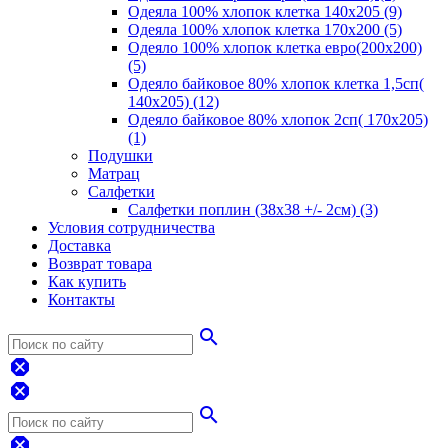
Одеяла 100% хлопок клетка 140х205 (9)
Одеяла 100% хлопок клетка 170х200 (5)
Одеяло 100% хлопок клетка евро(200х200)
(5)
Одеяло байковое 80% хлопок клетка 1,5сп(
140х205) (12)
Одеяло байковое 80% хлопок 2сп( 170х205)
(1)
Подушки
Матрац
Салфетки
Салфетки поплин (38х38 +/- 2см) (3)
Условия сотрудничества
Доставка
Возврат товара
Как купить
Контакты
search
dangerous
dangerous
search
dangerous