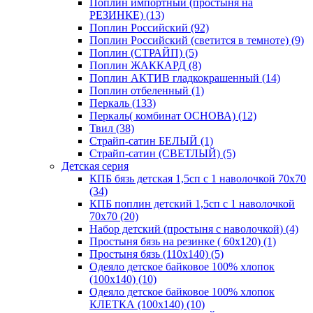
Поплин импортный (простыня на
РЕЗИНКЕ) (13)
Поплин Российский (92)
Поплин Российский (светится в темноте) (9)
Поплин (СТРАЙП) (5)
Поплин ЖАККАРД (8)
Поплин АКТИВ гладкокрашенный (14)
Поплин отбеленный (1)
Перкаль (133)
Перкаль( комбинат ОСНОВА) (12)
Твил (38)
Страйп-сатин БЕЛЫЙ (1)
Страйп-сатин (СВЕТЛЫЙ) (5)
Детская серия
КПБ бязь детская 1,5сп с 1 наволочкой 70х70
(34)
КПБ поплин детский 1,5сп с 1 наволочкой
70х70 (20)
Набор детский (простыня с наволочкой) (4)
Простыня бязь на резинке ( 60х120) (1)
Простыня бязь (110х140) (5)
Одеяло детское байковое 100% хлопок
(100х140) (10)
Одеяло детское байковое 100% хлопок
КЛЕТКА (100х140) (10)