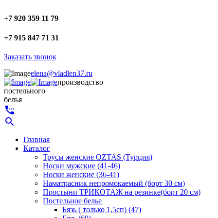
+7 920 359 11 79
+7 915 847 71 31
Заказать звонок
elena@vladlen37.ru
производство
постельного
белья
settings_phone
search
Главная
Каталог
Трусы женские OZTAS (Турция)
Носки мужские (41-46)
Носки женские (36-41)
Наматрасник непромокаемый (борт 30 см)
Простыни ТРИКОТАЖ на резинке(борт 20 см)
Постельное белье
Бязь ( только 1,5сп) (47)