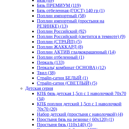
Бязь (69)
Бязь ПРЕМИУМ (119)
Бязь отбеленная (ГОСТ) 140 гр (1)
Поплин импортный (58)
Поплин импортный (простыня на
РЕЗИНКЕ) (13)
Поплин Российский (92)
Поплин Российский (светится в темноте) (9)
Поплин (СТРАЙП) (5)
Поплин ЖАККАРД (8)
Поплин АКТИВ гладкокрашенный (14)
Поплин отбеленный (1)
Перкаль (133)
Перкаль( комбинат ОСНОВА) (12)
Твил (38)
Страйп-сатин БЕЛЫЙ (1)
Страйп-сатин (СВЕТЛЫЙ) (5)
Детская серия
КПБ бязь детская 1,5сп с 1 наволочкой 70х70
(34)
КПБ поплин детский 1,5сп с 1 наволочкой
70х70 (20)
Набор детский (простыня с наволочкой) (4)
Простыня бязь на резинке ( 60х120) (1)
Простыня бязь (110х140) (5)