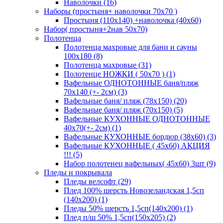
Наволочки (16)
Наборы (простыня+ наволочки 70х70 )
Простыня (110х140) +наволочка (40х60)
Набор( простыня+2нав 50х70)
Полотенца
Полотенца махровые для бани и сауны
100х180 (8)
Полотенца махровые (31)
Полотенце НОЖКИ ( 50х70 ) (1)
Вафельные ОДНОТОННЫЕ баня/пляж
70х140 (+- 2см) (3)
Вафельные баня/ пляж (78х150) (20)
Вафельные баня/ пляж (70х150) (5)
Вафельные КУХОННЫЕ ОДНОТОННЫЕ
40х70(+- 2см) (1)
Вафельные КУХОННЫЕ бордюр (38х60) (3)
Вафельные КУХОННЫЕ ( 45х60) АКЦИЯ
!!! (5)
Набор полотенец вафельных( 45х60) 3шт (9)
Пледы и покрывала
Пледы велсофт (29)
Плед 100% шерсть Новозеландская 1,5сп
(140х200) (1)
Пледы 50% шерсть 1,5сп(140х200) (1)
Плед п/ш 50% 1,5сп(150х205) (2)