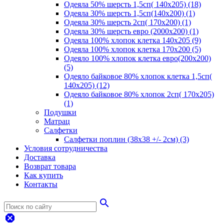
Одеяла 50% шерсть 1,5сп( 140х205) (18)
Одеяла 30% шерсть 1,5сп(140х200) (1)
Одеяла 30% шерсть 2сп( 170х200) (1)
Одеяла 30% шерсть евро (2000х200) (1)
Одеяла 100% хлопок клетка 140х205 (9)
Одеяла 100% хлопок клетка 170х200 (5)
Одеяло 100% хлопок клетка евро(200х200)
(5)
Одеяло байковое 80% хлопок клетка 1,5сп(
140х205) (12)
Одеяло байковое 80% хлопок 2сп( 170х205)
(1)
Подушки
Матрац
Салфетки
Салфетки поплин (38х38 +/- 2см) (3)
Условия сотрудничества
Доставка
Возврат товара
Как купить
Контакты
search
dangerous