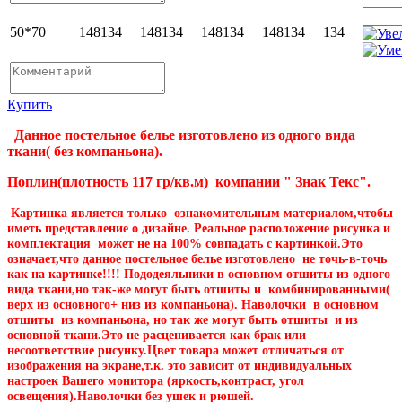
50*70
148
134
148
134
148
134
148
134
134
Купить
Данное постельное белье изготовлено из одного вида
ткани( без компаньона).
Поплин(плотность 117 гр/кв.м) компании " Знак Текс".
Картинка является только ознакомительным материалом,чтобы
иметь представление о дизайне. Реальное расположение рисунка и
комплектация может не на 100% совпадать с картинкой.Это
означает,что данное постельное белье изготовлено не точь-в-точь
как на картинке!!!! Пододеяльники в основном отшиты из одного
вида ткани,но так-же могут быть отшиты и комбинированными(
верх из основного+ низ из компаньона). Наволочки в основном
отшиты из компаньона, но так же могут быть отшиты и из
основной ткани.Это не расценивается как брак или
несоответствие рисунку.Цвет товара может отличаться от
изображения на экране,т.к. это зависит от индивидуальных
настроек Вашего монитора (яркость,контраст, угол
освещения).Наволочки без ушек и рюшей.