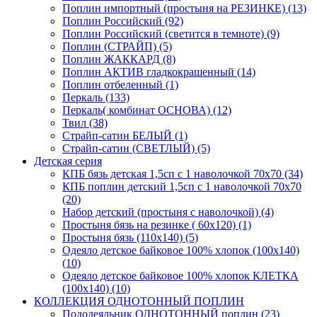
Поплин импортный (простыня на РЕЗИНКЕ) (13)
Поплин Российский (92)
Поплин Российский (светится в темноте) (9)
Поплин (СТРАЙП) (5)
Поплин ЖАККАРД (8)
Поплин АКТИВ гладкокрашенный (14)
Поплин отбеленный (1)
Перкаль (133)
Перкаль( комбинат ОСНОВА) (12)
Твил (38)
Страйп-сатин БЕЛЫЙ (1)
Страйп-сатин (СВЕТЛЫЙ) (5)
Детская серия
КПБ бязь детская 1,5сп с 1 наволочкой 70х70 (34)
КПБ поплин детский 1,5сп с 1 наволочкой 70х70
(20)
Набор детский (простыня с наволочкой) (4)
Простыня бязь на резинке ( 60х120) (1)
Простыня бязь (110х140) (5)
Одеяло детское байковое 100% хлопок (100х140)
(10)
Одеяло детское байковое 100% хлопок КЛЕТКА
(100х140) (10)
КОЛЛЕКЦИЯ ОДНОТОННЫЙ ПОПЛИН
Пододеяльник ОДНОТОННЫЙ поплин (23)