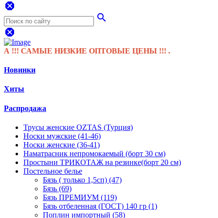
dangerous
search
dangerous
САМЫЕ НИЗКИЕ ОПТОВЫЕ ЦЕНЫ !!! .
Новинки
Хиты
Распродажа
Трусы женские OZTAS (Турция)
Носки мужские (41-46)
Носки женские (36-41)
Наматрасник непромокаемый (борт 30 см)
Простыни ТРИКОТАЖ на резинке(борт 20 см)
Постельное белье
Бязь ( только 1,5сп) (47)
Бязь (69)
Бязь ПРЕМИУМ (119)
Бязь отбеленная (ГОСТ) 140 гр (1)
Поплин импортный (58)