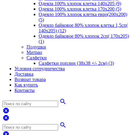
Одеяла 100% хлопок клетка 140х205 (9)
Одеяла 100% хлопок клетка 170х200 (5)
Одеяло 100% хлопок клетка евро(200х200)
(5)
Одеяло байковое 80% хлопок клетка 1,5сп(
140х205) (12)
Одеяло байковое 80% хлопок 2сп( 170х205)
(1)
Подушки
Матрац
Салфетки
Салфетки поплин (38х38 +/- 2см) (3)
Условия сотрудничества
Доставка
Возврат товара
Как купить
Контакты
search
dangerous
dangerous
search
dangerous