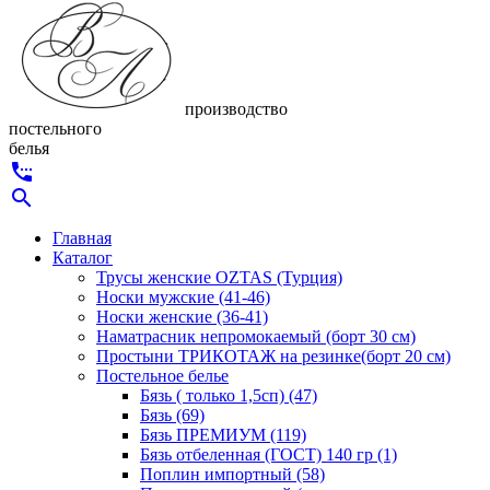
производство
постельного
белья
settings_phone
search
Главная
Каталог
Трусы женские OZTAS (Турция)
Носки мужские (41-46)
Носки женские (36-41)
Наматрасник непромокаемый (борт 30 см)
Простыни ТРИКОТАЖ на резинке(борт 20 см)
Постельное белье
Бязь ( только 1,5сп) (47)
Бязь (69)
Бязь ПРЕМИУМ (119)
Бязь отбеленная (ГОСТ) 140 гр (1)
Поплин импортный (58)