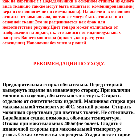
как на картинке!!!! Пододеяльники в основном отшиты из одного
вида ткани,но так-же могут быть отшиты и комбинированными(
верх из основного+ низ из компаньона). Наволочки в основном
отшиты из компаньона, но так же могут быть отшиты и из
основной ткани.Это не расценивается как брак или
несоответствие рисунку.Цвет товара может отличаться от
изображения на экране,т.к. это зависит от индивидуальных
настроек Вашего монитора (яркость,контраст, угол
освещения).Наволочки без ушек и рюшей.
РЕКОМЕНДАЦИИ ПО УХОДУ.
Предварительная стирка обязательна. Перед стиркой
вывернуть изделие на изнаночную сторону. При наличии
молнии на изделии, обязательно застегнуть. Стирать
отдельно от синтетических изделий. Машинная стирка при
максимальной температуре 40С, мягкий режим. Стирать
моющими средствами для цветных тканей. Не отбеливать.
Барабанная сушка возможна, обычная температура.
Отжим при максимальных 400об(не более). Гладить с
изнаночной стороны при максимальной температуре
утюга. Сухая химчистка запрещена. Усадка после стирки