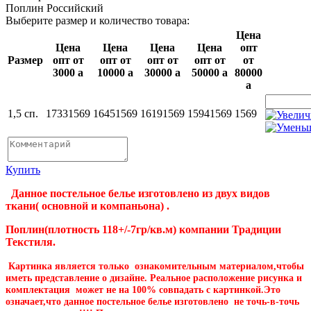
Поплин Российский
Выберите размер и количество товара:
Цена
Цена
Цена
Цена
Цена
опт
Размер
опт от
опт от
опт от
опт от
от
3000
a
10000
a
30000
a
50000
a
80000
a
1,5 сп.
1733
1569
1645
1569
1619
1569
1594
1569
1569
Купить
Данное постельное белье изготовлено из двух видов
ткани( основной и компаньона) .
Поплин(плотность 118+/-7гр/кв.м) компании Традиции
Текстиля.
Картинка является только ознакомительным материалом,чтобы
иметь представление о дизайне. Реальное расположение рисунка и
комплектация может не на 100% совпадать с картинкой.Это
означает,что данное постельное белье изготовлено не точь-в-точь