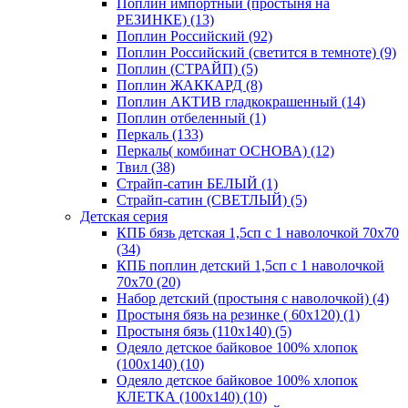
Поплин импортный (простыня на
РЕЗИНКЕ) (13)
Поплин Российский (92)
Поплин Российский (светится в темноте) (9)
Поплин (СТРАЙП) (5)
Поплин ЖАККАРД (8)
Поплин АКТИВ гладкокрашенный (14)
Поплин отбеленный (1)
Перкаль (133)
Перкаль( комбинат ОСНОВА) (12)
Твил (38)
Страйп-сатин БЕЛЫЙ (1)
Страйп-сатин (СВЕТЛЫЙ) (5)
Детская серия
КПБ бязь детская 1,5сп с 1 наволочкой 70х70
(34)
КПБ поплин детский 1,5сп с 1 наволочкой
70х70 (20)
Набор детский (простыня с наволочкой) (4)
Простыня бязь на резинке ( 60х120) (1)
Простыня бязь (110х140) (5)
Одеяло детское байковое 100% хлопок
(100х140) (10)
Одеяло детское байковое 100% хлопок
КЛЕТКА (100х140) (10)