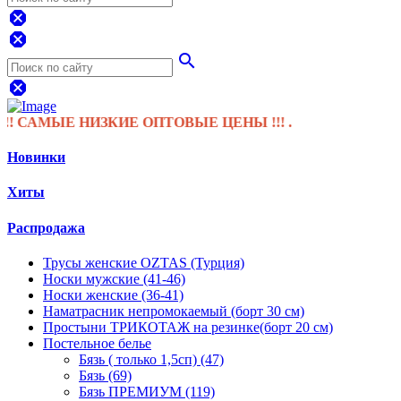
dangerous
dangerous
search
dangerous
АМЫЕ НИЗКИЕ ОПТОВЫЕ ЦЕНЫ !!! .
Новинки
Хиты
Распродажа
Трусы женские OZTAS (Турция)
Носки мужские (41-46)
Носки женские (36-41)
Наматрасник непромокаемый (борт 30 см)
Простыни ТРИКОТАЖ на резинке(борт 20 см)
Постельное белье
Бязь ( только 1,5сп) (47)
Бязь (69)
Бязь ПРЕМИУМ (119)