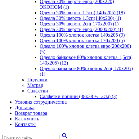
Одеяла 70% шерсть евро (200х220)
ЭКОНОМ (1)
Одеяла 50% шерсть 1,5сп( 140х205) (18)
Одеяла 30% шерсть 1,5сп(140х200) (1)
Одеяла 30% шерсть 2сп( 170х200) (1)
Одеяла 30% шерсть евро (2000х200) (1)
Одеяла 100% хлопок клетка 140х205 (9)
Одеяла 100% хлопок клетка 170х200 (5)
Одеяло 100% хлопок клетка евро(200х200)
(5)
Одеяло байковое 80% хлопок клетка 1,5сп(
140х205) (12)
Одеяло байковое 80% хлопок 2сп( 170х205)
(1)
Подушки
Матрац
Салфетки
Салфетки поплин (38х38 +/- 2см) (3)
Условия сотрудничества
Доставка
Возврат товара
Как купить
Контакты
search