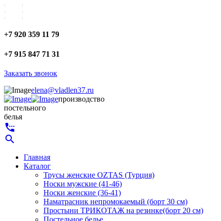
+7 920 359 11 79
+7 915 847 71 31
Заказать звонок
elena@vladlen37.ru
производство
постельного
белья
settings_phone
search
Главная
Каталог
Трусы женские OZTAS (Турция)
Носки мужские (41-46)
Носки женские (36-41)
Наматрасник непромокаемый (борт 30 см)
Простыни ТРИКОТАЖ на резинке(борт 20 см)
Постельное белье