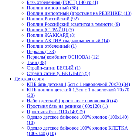
Бязь отбеленная (ГОСТ) 140 гр (1)
Поплин импортный (58)
Поплин импортный (простыня на РЕЗИНКЕ) (13)
Поплин Российский (92)
Поплин Российский (светится в темноте) (9)
Поплин (СТРАЙП) (5)
Поплин ЖАККАРД (8)
Поплин АКТИВ гладкокрашенный (14)
Поплин отбеленный (1)
Перкаль (133)
Перкаль( комбинат ОСНОВА) (12)
Твил (38)
Страйп-сатин БЕЛЫЙ (1)
Страйп-сатин (СВЕТЛЫЙ) (5)
Детская серия
КПБ бязь детская 1,5сп с 1 наволочкой 70х70 (34)
КПБ поплин детский 1,5сп с 1 наволочкой 70х70
(20)
Набор детский (простыня с наволочкой) (4)
Простыня бязь на резинке ( 60х120) (1)
Простыня бязь (110х140) (5)
Одеяло детское байковое 100% хлопок (100х140)
(10)
Одеяло детское байковое 100% хлопок КЛЕТКА
(100х140) (10)