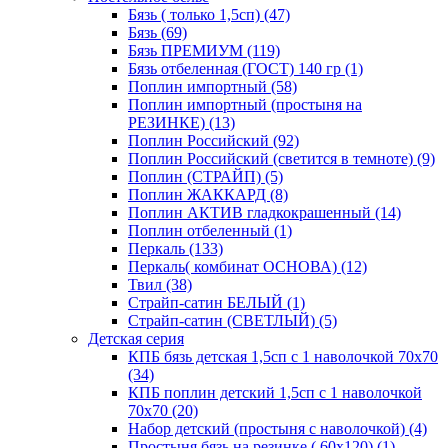
Бязь ( только 1,5сп) (47)
Бязь (69)
Бязь ПРЕМИУМ (119)
Бязь отбеленная (ГОСТ) 140 гр (1)
Поплин импортный (58)
Поплин импортный (простыня на
РЕЗИНКЕ) (13)
Поплин Российский (92)
Поплин Российский (светится в темноте) (9)
Поплин (СТРАЙП) (5)
Поплин ЖАККАРД (8)
Поплин АКТИВ гладкокрашенный (14)
Поплин отбеленный (1)
Перкаль (133)
Перкаль( комбинат ОСНОВА) (12)
Твил (38)
Страйп-сатин БЕЛЫЙ (1)
Страйп-сатин (СВЕТЛЫЙ) (5)
Детская серия
КПБ бязь детская 1,5сп с 1 наволочкой 70х70
(34)
КПБ поплин детский 1,5сп с 1 наволочкой
70х70 (20)
Набор детский (простыня с наволочкой) (4)
Простыня бязь на резинке ( 60х120) (1)