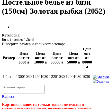
Постельное белье из бязи
(150см) Золотая рыбка (2052)
Категория:
Бязь ( только 1,5сп)
Выберите размер и количество товара:
Цена
Цена
Цена
Цена
Цена
опт
Размер
опт от
опт от
опт от
опт от
от
3000
a
10000
a
30000
a
50000
a
80000
a
1,5 сп.
1300
1030
1250
1030
1220
1030
1200
1030
1030
Купить
Картинка является только ознакомительным
материалом,чтобы иметь представление о дизайне.