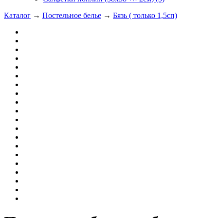
Каталог
→
Постельное белье
→
Бязь ( только 1,5сп)