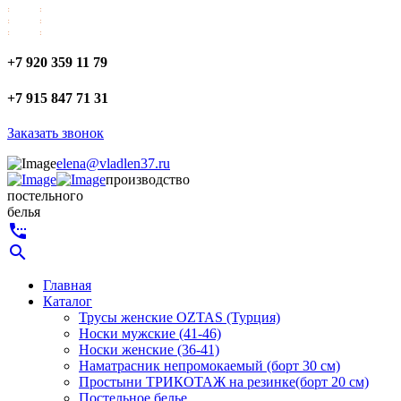
+7 920 359 11 79
+7 915 847 71 31
Заказать звонок
elena@vladlen37.ru
производство
постельного
белья
settings_phone
search
Главная
Каталог
Трусы женские OZTAS (Турция)
Носки мужские (41-46)
Носки женские (36-41)
Наматрасник непромокаемый (борт 30 см)
Простыни ТРИКОТАЖ на резинке(борт 20 см)
Постельное белье