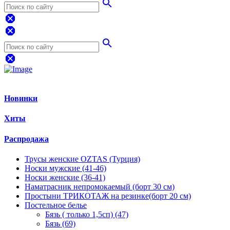
search
dangerous
dangerous
search
dangerous
Новинки
Хиты
Распродажа
Трусы женские OZTAS (Турция)
Носки мужские (41-46)
Носки женские (36-41)
Наматрасник непромокаемый (борт 30 см)
Простыни ТРИКОТАЖ на резинке(борт 20 см)
Постельное белье
Бязь ( только 1,5сп) (47)
Бязь (69)