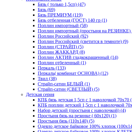
Бязь ( только 1,5сп) (47)
Бязь (69)
Бязь ПРЕМИУМ (119)
Бязь отбеленная (ГОСТ) 140 гр (1)
Поплин импортный (58)
Поплин импортный (простыня на РЕЗИНКЕ) 
Поплин Российский (92)
Поплин Российский (светится в темноте) (9)
Поплин (СТРАЙП) (5)
Поплин ЖАККАРД (8)
Поплин АКТИВ гладкокрашенный (14)
Поплин отбеленный (1)
Перкаль (133)
Перкаль( комбинат ОСНОВА) (12)
Твил (38)
Страйп-сатин БЕЛЫЙ (1)
Страйп-сатин (СВЕТЛЫЙ) (5)
Детская серия
КПБ бязь детская 1,5сп с 1 наволочкой 70х70 (
КПБ поплин детский 1,5сп с 1 наволочкой 70х
Набор детский (простыня с наволочкой) (4)
Простыня бязь на резинке ( 60х120) (1)
Простыня бязь (110х140) (5)
Одеяло детское байковое 100% хлопок (100х14
Одеяло детское байковое 100% хлопок КЛЕТКА