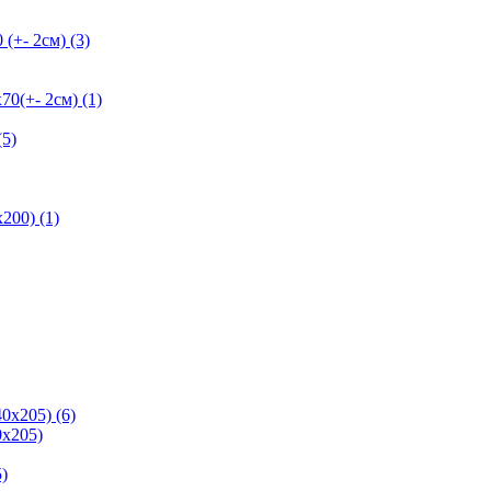
+- 2см) (3)
+- 2см) (1)
5)
200) (1)
0х205) (6)
х205)
)