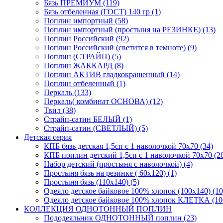
Бязь ПРЕМИУМ (119)
Бязь отбеленная (ГОСТ) 140 гр (1)
Поплин импортный (58)
Поплин импортный (простыня на РЕЗИНКЕ) (13)
Поплин Российский (92)
Поплин Российский (светится в темноте) (9)
Поплин (СТРАЙП) (5)
Поплин ЖАККАРД (8)
Поплин АКТИВ гладкокрашенный (14)
Поплин отбеленный (1)
Перкаль (133)
Перкаль( комбинат ОСНОВА) (12)
Твил (38)
Страйп-сатин БЕЛЫЙ (1)
Страйп-сатин (СВЕТЛЫЙ) (5)
Детская серия
КПБ бязь детская 1,5сп с 1 наволочкой 70х70 (34)
КПБ поплин детский 1,5сп с 1 наволочкой 70х70 (2
Набор детский (простыня с наволочкой) (4)
Простыня бязь на резинке ( 60х120) (1)
Простыня бязь (110х140) (5)
Одеяло детское байковое 100% хлопок (100х140) (10
Одеяло детское байковое 100% хлопок КЛЕТКА (100
КОЛЛЕКЦИЯ ОДНОТОННЫЙ ПОПЛИН
Пододеяльник ОДНОТОННЫЙ поплин (23)