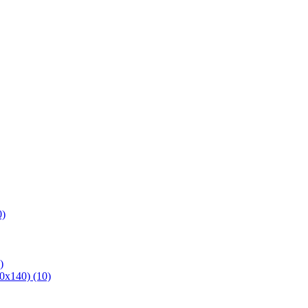
0)
)
х140) (10)