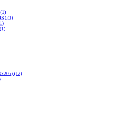
(1)
К) (1)
1)
(1)
х205) (12)
)