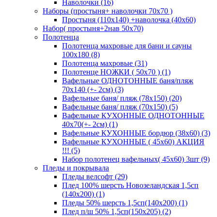
Наволочки (16)
Наборы (простыня+ наволочки 70х70 )
Простыня (110х140) +наволочка (40х60)
Набор( простыня+2нав 50х70)
Полотенца
Полотенца махровые для бани и сауны
100х180 (8)
Полотенца махровые (31)
Полотенце НОЖКИ ( 50х70 ) (1)
Вафельные ОДНОТОННЫЕ баня/пляж
70х140 (+- 2см) (3)
Вафельные баня/ пляж (78х150) (20)
Вафельные баня/ пляж (70х150) (5)
Вафельные КУХОННЫЕ ОДНОТОННЫЕ
40х70(+- 2см) (1)
Вафельные КУХОННЫЕ бордюр (38х60) (3)
Вафельные КУХОННЫЕ ( 45х60) АКЦИЯ
!!! (5)
Набор полотенец вафельных( 45х60) 3шт (9)
Пледы и покрывала
Пледы велсофт (29)
Плед 100% шерсть Новозеландская 1,5сп
(140х200) (1)
Пледы 50% шерсть 1,5сп(140х200) (1)
Плед п/ш 50% 1,5сп(150х205) (2)