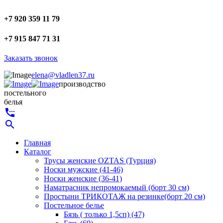
+7 920 359 11 79
+7 915 847 71 31
Заказать звонок
elena@vladlen37.ru
производство
постельного
белья
settings_phone
search
Главная
Каталог
Трусы женские OZTAS (Турция)
Носки мужские (41-46)
Носки женские (36-41)
Наматрасник непромокаемый (борт 30 см)
Простыни ТРИКОТАЖ на резинке(борт 20 см)
Постельное белье
Бязь ( только 1,5сп) (47)