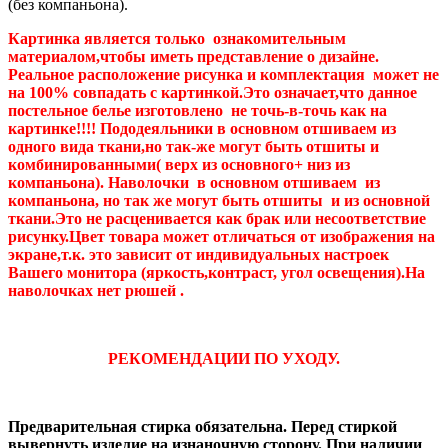
(без компаньона).
Картинка является только ознакомительным
материалом,чтобы иметь представление о дизайне.
Реальное расположение рисунка и комплектация может не
на 100% совпадать с картинкой.Это означает,что данное
постельное белье изготовлено не точь-в-точь как на
картинке!!!! Пододеяльники в основном отшиваем из
одного вида ткани,но так-же могут быть отшиты и
комбинированными( верх из основного+ низ из
компаньона). Наволочки в основном отшиваем из
компаньона, но так же могут быть отшиты и из основной
ткани.Это не расценивается как брак или несоответствие
рисунку.Цвет товара может отличаться от изображения на
экране,т.к. это зависит от индивидуальных настроек
Вашего монитора (яркость,контраст, угол освещения).На
наволочках нет рюшей .
РЕКОМЕНДАЦИИ ПО УХОДУ.
Предварительная стирка обязательна. Перед стиркой
вывернуть изделие на изнаночную сторону. При наличии