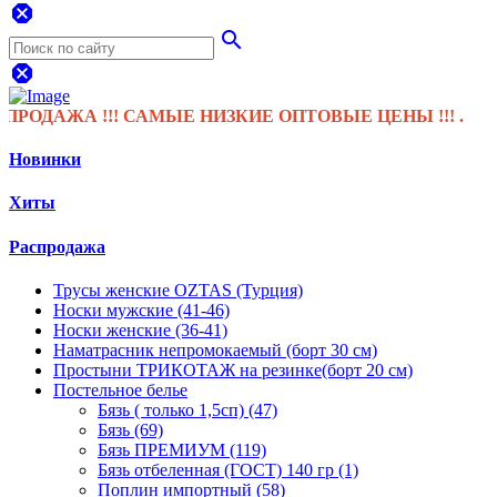
dangerous
search
dangerous
АЖА !!! САМЫЕ НИЗКИЕ ОПТОВЫЕ ЦЕНЫ !!! .
Новинки
Хиты
Распродажа
Трусы женские OZTAS (Турция)
Носки мужские (41-46)
Носки женские (36-41)
Наматрасник непромокаемый (борт 30 см)
Простыни ТРИКОТАЖ на резинке(борт 20 см)
Постельное белье
Бязь ( только 1,5сп) (47)
Бязь (69)
Бязь ПРЕМИУМ (119)
Бязь отбеленная (ГОСТ) 140 гр (1)
Поплин импортный (58)