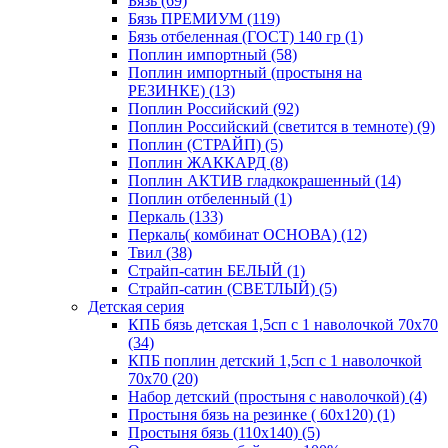
Бязь (69)
Бязь ПРЕМИУМ (119)
Бязь отбеленная (ГОСТ) 140 гр (1)
Поплин импортный (58)
Поплин импортный (простыня на
РЕЗИНКЕ) (13)
Поплин Российский (92)
Поплин Российский (светится в темноте) (9)
Поплин (СТРАЙП) (5)
Поплин ЖАККАРД (8)
Поплин АКТИВ гладкокрашенный (14)
Поплин отбеленный (1)
Перкаль (133)
Перкаль( комбинат ОСНОВА) (12)
Твил (38)
Страйп-сатин БЕЛЫЙ (1)
Страйп-сатин (СВЕТЛЫЙ) (5)
Детская серия
КПБ бязь детская 1,5сп с 1 наволочкой 70х70
(34)
КПБ поплин детский 1,5сп с 1 наволочкой
70х70 (20)
Набор детский (простыня с наволочкой) (4)
Простыня бязь на резинке ( 60х120) (1)
Простыня бязь (110х140) (5)