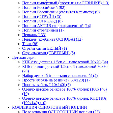
Поплин импортный (простыня на РЕЗИНКЕ) (13)
Поплин Российский (92)
Поплин Российский (светится в темноте) (9)
Поплин (СТРАЙП) (5)
Поплин ЖАККАРД (8)
Поплин АКТИВ гладкокрашенный (14)
Поплин отбеленный (1)
Перкаль (133)
Перкаль( комбинат ОСНОВА) (12)
Твил (38)
Страйп-сатин БЕЛЫЙ (1)
Страйп-сатин (СВЕТЛЫЙ) (5)
Детская серия
КПБ бязь детская 1,5сп с 1 наволочкой 70х70 (34)
КПБ поплин детский 1,5сп с 1 наволочкой 70х70
(20)
Набор детский (простыня с наволочкой) (4)
Простыня бязь на резинке ( 60х120) (1)
Простыня бязь (110х140) (5)
Одеяло детское байковое 100% хлопок (100х140)
(10)
Одеяло детское байковое 100% хлопок КЛЕТКА
(100х140) (10)
КОЛЛЕКЦИЯ ОДНОТОННЫЙ ПОПЛИН
Пододеяльник ОДНОТОННЫЙ поплин (23)