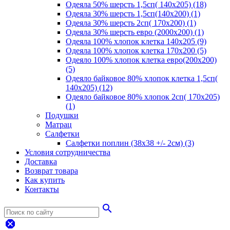
Одеяла 50% шерсть 1,5сп( 140х205) (18)
Одеяла 30% шерсть 1,5сп(140х200) (1)
Одеяла 30% шерсть 2сп( 170х200) (1)
Одеяла 30% шерсть евро (2000х200) (1)
Одеяла 100% хлопок клетка 140х205 (9)
Одеяла 100% хлопок клетка 170х200 (5)
Одеяло 100% хлопок клетка евро(200х200)
(5)
Одеяло байковое 80% хлопок клетка 1,5сп(
140х205) (12)
Одеяло байковое 80% хлопок 2сп( 170х205)
(1)
Подушки
Матрац
Салфетки
Салфетки поплин (38х38 +/- 2см) (3)
Условия сотрудничества
Доставка
Возврат товара
Как купить
Контакты
search
dangerous