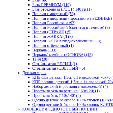
Бязь (69)
Бязь ПРЕМИУМ (119)
Бязь отбеленная (ГОСТ) 140 гр (1)
Поплин импортный (58)
Поплин импортный (простыня на РЕЗИНКЕ) 
Поплин Российский (92)
Поплин Российский (светится в темноте) (9)
Поплин (СТРАЙП) (5)
Поплин ЖАККАРД (8)
Поплин АКТИВ гладкокрашенный (14)
Поплин отбеленный (1)
Перкаль (133)
Перкаль( комбинат ОСНОВА) (12)
Твил (38)
Страйп-сатин БЕЛЫЙ (1)
Страйп-сатин (СВЕТЛЫЙ) (5)
Детская серия
КПБ бязь детская 1,5сп с 1 наволочкой 70х70 (
КПБ поплин детский 1,5сп с 1 наволочкой 70х
Набор детский (простыня с наволочкой) (4)
Простыня бязь на резинке ( 60х120) (1)
Простыня бязь (110х140) (5)
Одеяло детское байковое 100% хлопок (100х14
Одеяло детское байковое 100% хлопок КЛЕТКА
КОЛЛЕКЦИЯ ОДНОТОННЫЙ ПОПЛИН