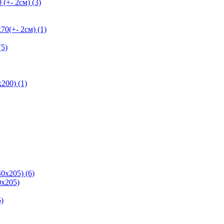
+- 2см) (3)
+- 2см) (1)
5)
200) (1)
0х205) (6)
х205)
)