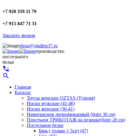
+7 920 359 11 79
+7 915 847 71 31
Заказать звонок
elena@vladlen37.ru
производство
постельного
белья
settings_phone
search
Главная
Каталог
Трусы женские OZTAS (Турция)
Носки мужские (41-46)
Носки женские (36-41)
Наматрасник непромокаемый (борт 30 см)
Простыни ТРИКОТАЖ на резинке(борт 20 см)
Постельное белье
Бязь ( только 1,5сп) (47)