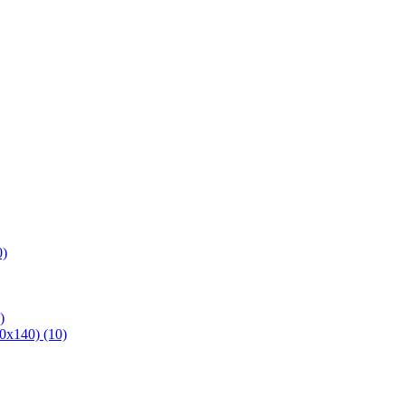
0)
)
х140) (10)