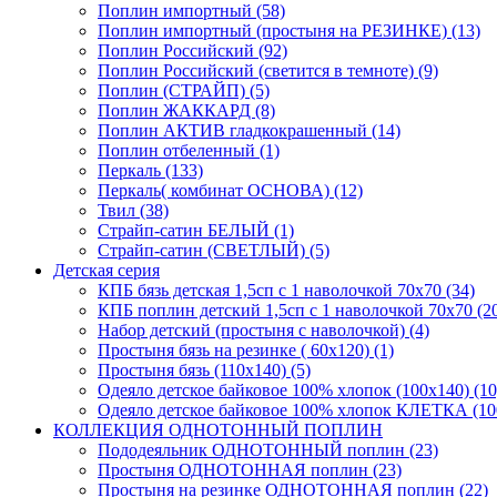
Поплин импортный (58)
Поплин импортный (простыня на РЕЗИНКЕ) (13)
Поплин Российский (92)
Поплин Российский (светится в темноте) (9)
Поплин (СТРАЙП) (5)
Поплин ЖАККАРД (8)
Поплин АКТИВ гладкокрашенный (14)
Поплин отбеленный (1)
Перкаль (133)
Перкаль( комбинат ОСНОВА) (12)
Твил (38)
Страйп-сатин БЕЛЫЙ (1)
Страйп-сатин (СВЕТЛЫЙ) (5)
Детская серия
КПБ бязь детская 1,5сп с 1 наволочкой 70х70 (34)
КПБ поплин детский 1,5сп с 1 наволочкой 70х70 (2
Набор детский (простыня с наволочкой) (4)
Простыня бязь на резинке ( 60х120) (1)
Простыня бязь (110х140) (5)
Одеяло детское байковое 100% хлопок (100х140) (10
Одеяло детское байковое 100% хлопок КЛЕТКА (100
КОЛЛЕКЦИЯ ОДНОТОННЫЙ ПОПЛИН
Пододеяльник ОДНОТОННЫЙ поплин (23)
Простыня ОДНОТОННАЯ поплин (23)
Простыня на резинке ОДНОТОННАЯ поплин (22)