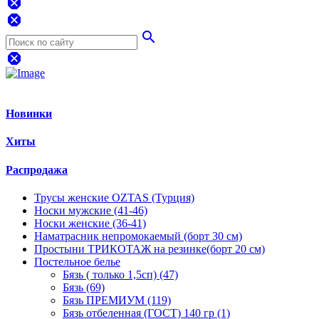
dangerous
dangerous
search
dangerous
Новинки
Хиты
Распродажа
Трусы женские OZTAS (Турция)
Носки мужские (41-46)
Носки женские (36-41)
Наматрасник непромокаемый (борт 30 см)
Простыни ТРИКОТАЖ на резинке(борт 20 см)
Постельное белье
Бязь ( только 1,5сп) (47)
Бязь (69)
Бязь ПРЕМИУМ (119)
Бязь отбеленная (ГОСТ) 140 гр (1)