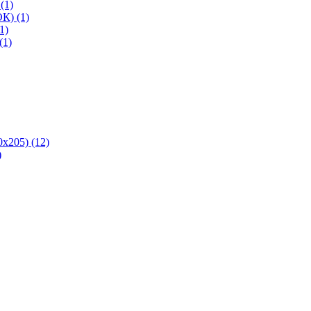
(1)
К) (1)
1)
(1)
х205) (12)
)