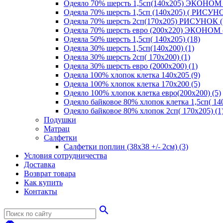
Одеяло 70% шерсть 1,5сп(140х205) ЭКОНОМ 
Одеяла 70% шерсть 1,5сп (140х205) ( РИСУНО
Одеяла 70% шерсть 2сп(170х205) РИСУНОК (
Одеяла 70% шерсть евро (200х220) ЭКОНОМ 
Одеяла 50% шерсть 1,5сп( 140х205) (18)
Одеяла 30% шерсть 1,5сп(140х200) (1)
Одеяла 30% шерсть 2сп( 170х200) (1)
Одеяла 30% шерсть евро (2000х200) (1)
Одеяла 100% хлопок клетка 140х205 (9)
Одеяла 100% хлопок клетка 170х200 (5)
Одеяло 100% хлопок клетка евро(200х200) (5)
Одеяло байковое 80% хлопок клетка 1,5сп( 140
Одеяло байковое 80% хлопок 2сп( 170х205) (1
Подушки
Матрац
Салфетки
Салфетки поплин (38х38 +/- 2см) (3)
Условия сотрудничества
Доставка
Возврат товара
Как купить
Контакты
search