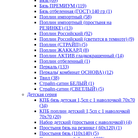
Бязь (69)
Бязь ПРЕМИУМ (119)
Бязь отбеленная (ГОСТ) 140 гр (1)
Поплин импортный (58)
Поплин импортный (простыня на
РЕЗИНКЕ) (13)
Поплин Российский (92)
Поплин Российский (светится в темноте) (9)
Поплин (СТРАЙП) (5)
Поплин ЖАККАРД (8)
Поплин АКТИВ гладкокрашенный (14)
Поплин отбеленный (1)
Перкаль (133)
Перкаль( комбинат ОСНОВА) (12)
Твил (38)
Страйп-сатин БЕЛЫЙ (1)
Страйп-сатин (СВЕТЛЫЙ) (5)
Детская серия
КПБ бязь детская 1,5сп с 1 наволочкой 70х70
(34)
КПБ поплин детский 1,5сп с 1 наволочкой
70х70 (20)
Набор детский (простыня с наволочкой) (4)
Простыня бязь на резинке ( 60х120) (1)
Простыня бязь (110х140) (5)