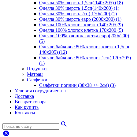
Одеяла 50% шерсть 1,5сп( 140х205) (18)
Одеяла 30% шерсть 1,5сп(140х200) (1)
Одеяла 30% шерсть 2сп( 170х200) (1)
Одеяла 30% шерсть евро (2000х200) (1)
Одеяла 100% хлопок клетка 140х205 (9)
Одеяла 100% хлопок клетка 170х200 (5)
Одеяло 100% хлопок клетка евро(200х200)
(5)
Одеяло байковое 80% хлопок клетка 1,5сп(
140х205) (12)
Одеяло байковое 80% хлопок 2сп( 170х205)
(1)
Подушки
Матрац
Салфетки
Салфетки поплин (38х38 +/- 2см) (3)
Условия сотрудничества
Доставка
Возврат товара
Как купить
Контакты
search
dangerous