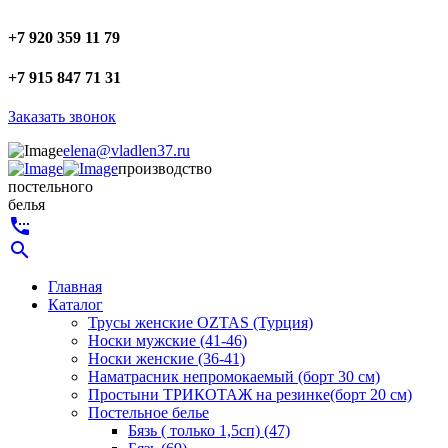
+7 920 359 11 79
+7 915 847 71 31
Заказать звонок
elena@vladlen37.ru
производство
постельного
белья
settings_phone
search
Главная
Каталог
Трусы женские OZTAS (Турция)
Носки мужские (41-46)
Носки женские (36-41)
Наматрасник непромокаемый (борт 30 см)
Простыни ТРИКОТАЖ на резинке(борт 20 см)
Постельное белье
Бязь ( только 1,5сп) (47)