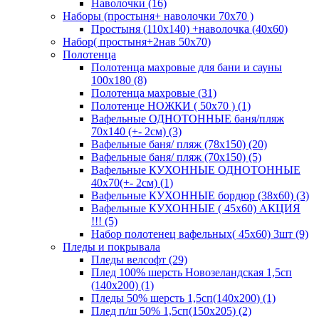
Наволочки (16)
Наборы (простыня+ наволочки 70х70 )
Простыня (110х140) +наволочка (40х60)
Набор( простыня+2нав 50х70)
Полотенца
Полотенца махровые для бани и сауны
100х180 (8)
Полотенца махровые (31)
Полотенце НОЖКИ ( 50х70 ) (1)
Вафельные ОДНОТОННЫЕ баня/пляж
70х140 (+- 2см) (3)
Вафельные баня/ пляж (78х150) (20)
Вафельные баня/ пляж (70х150) (5)
Вафельные КУХОННЫЕ ОДНОТОННЫЕ
40х70(+- 2см) (1)
Вафельные КУХОННЫЕ бордюр (38х60) (3)
Вафельные КУХОННЫЕ ( 45х60) АКЦИЯ
!!! (5)
Набор полотенец вафельных( 45х60) 3шт (9)
Пледы и покрывала
Пледы велсофт (29)
Плед 100% шерсть Новозеландская 1,5сп
(140х200) (1)
Пледы 50% шерсть 1,5сп(140х200) (1)
Плед п/ш 50% 1,5сп(150х205) (2)