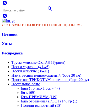
dangerous
search
dangerous
! САМЫЕ НИЗКИЕ ОПТОВЫЕ ЦЕНЫ !!! .
Новинки
Хиты
Распродажа
Трусы женские OZTAS (Турция)
Носки мужские (41-46)
Носки женские (36-41)
Наматрасник непромокаемый (борт 30 см)
Простыни ТРИКОТАЖ на резинке(борт 20 см)
Постельное белье
Бязь ( только 1,5сп) (47)
Бязь (69)
Бязь ПРЕМИУМ (119)
Бязь отбеленная (ГОСТ) 140 гр (1)
Поплин импортный (58)