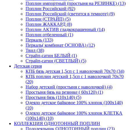
Поплин импортный (простыня на РЕЗИНКЕ) (13)
Поплин Российский (92)
Поплин Российский (светится в темноте) (9)
Поплин (СТРАЙП) (5)
Поплин ЖАККАРД (8)
Поплин АКТИВ гладкокрашенный (14)
Поплин отбеленный (1)
Перкаль (133)
Перкаль( комбинат ОСНОВА) (12)
Твил (38)
Страйп-сатин БЕЛЫЙ (1)
Страйп-сатин (СВЕТЛЫЙ) (5)
Детская серия
КПБ бязь детская 1,5сп с 1 наволочкой 70х70 (34)
КПБ поплин детский 1,5сп с 1 наволочкой 70х70
(20)
Набор детский (простыня с наволочкой) (4)
Простыня бязь на резинке ( 60х120) (1)
Простыня бязь (110х140) (5)
Одеяло детское байковое 100% хлопок (100х140)
(10)
Одеяло детское байковое 100% хлопок КЛЕТКА
(100х140) (10)
КОЛЛЕКЦИЯ ОДНОТОННЫЙ ПОПЛИН
Пододеяльник ОДНОТОННЫЙ поплин (23)